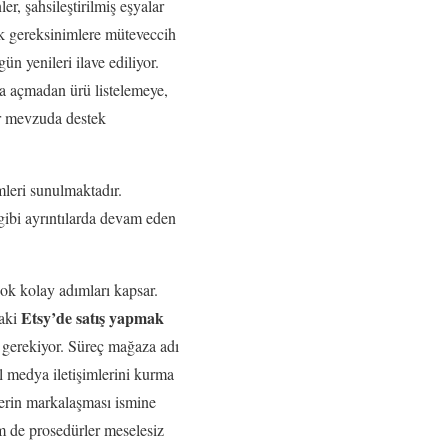
er, şahsileştirilmiş eşyalar
ik gereksinimlere müteveccih
n yenileri ilave ediliyor.
a açmadan ürü listelemeye,
r mevzuda destek
mleri sunulmaktadır.
gibi ayrıntılarda devam eden
ok kolay adımları kapsar.
Etsy’de satış yapmak
daki
 gerekiyor. Süreç mağaza adı
l medya iletişimlerini kurma
lerin markalaşması ismine
em de prosedürler meselesiz