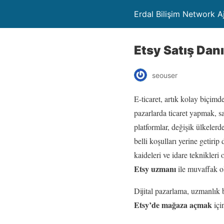
Erdal Bilişim Network A
Etsy Satış Dan
seouser
E-ticaret, artık kolay biçimd
pazarlarda ticaret yapmak, s
platformlar, değişik ülkeler
belli koşulları yerine getir
kaideleri ve idare teknikleri
Etsy uzmanı
ile muvaffak ol
Dijital pazarlama, uzmanlık b
Etsy’de mağaza açmak
içi