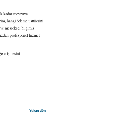
acak kadar mevzuya
irim, hangi ödeme usullerini
ve mesleksel bilgimiz
zdan profesyonel hizmet
ğe erişmesini
Yukarı dön