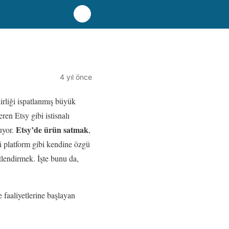
4 yıl önce
nirliği ispatlanmış büyük
en Etsy gibi istisnalı
Etsy’de ürün satmak
uyor.
,
çi platform gibi kendine özgü
atlendirmek. İşte bunu da,
e faaliyetlerine başlayan