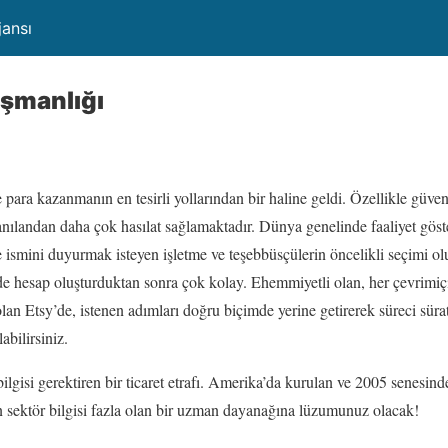
jansı
ışmanlığı
e para kazanmanın en tesirli yollarından bir haline geldi. Özellikle güve
anılandan daha çok hasılat sağlamaktadır. Dünya genelinde faaliyet göster
de ismini duyurmak isteyen işletme ve teşebbüsçülerin öncelikli seçimi ol
ip de hesap oluşturduktan sonra çok kolay. Ehemmiyetli olan, her çevrimi
 olan Etsy’de, istenen adımları doğru biçimde yerine getirerek süreci sür
abilirsiniz.
ilgisi gerektiren bir ticaret etrafı. Amerika’da kurulan ve 2005 senesind
n sektör bilgisi fazla olan bir uzman dayanağına lüzumunuz olacak!