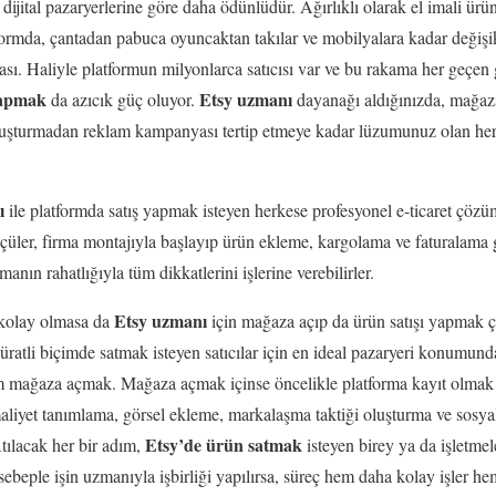
 dijital pazaryerlerine göre daha ödünlüdür. Ağırlıklı olarak el imali ürünl
atformda, çantadan pabuca oyuncaktan takılar ve mobilyalara kadar değiş
sı. Haliyle platformun milyonlarca satıcısı var ve bu rakama her geçen gü
 yapmak
Etsy uzmanı
da azıcık güç oluyor.
dayanağı aldığınızda, mağaz
oluşturmadan reklam kampanyası tertip etmeye kadar lüzumunuz olan he
ğı
ile platformda satış yapmak isteyen herkese profesyonel e-ticaret çözü
çüler, firma montajıyla başlayıp ürün ekleme, kargolama ve faturalama 
manın rahatlığıyla tüm dikkatlerini işlerine verebilirler.
Etsy uzmanı
 kolay olmasa da
için mağaza açıp da ürün satışı yapmak ç
süratli biçimde satmak isteyen satıcılar için en ideal pazaryeri konumun
dım mağaza açmak. Mağaza açmak içinse öncelikle platforma kayıt olmak
aliyet tanımlama, görsel ekleme, markalaşma taktiği oluşturma ve sosya
Etsy’de ürün satmak
tılacak her bir adım,
isteyen birey ya da işletme
ebeple işin uzmanıyla işbirliği yapılırsa, süreç hem daha kolay işler h