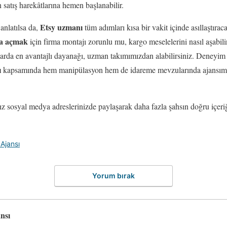
in satış harekâtlarına hemen başlanabilir.
Etsy uzmanı
anlatılsa da,
tüm adımları kısa bir vakit içinde asıllaştır
za açmak
için firma montajı zorunlu mu, kargo meselelerini nasıl aşabil
arda en avantajlı dayanağı, uzman takımımızdan alabilirsiniz. Deneyim 
ı
kapsamında hem manipülasyon hem de idareme mevzularında ajansımı
z sosyal medya adreslerinizde paylaşarak daha fazla şahsın doğru içeri
Ajansı
Yorum bırak
nsı