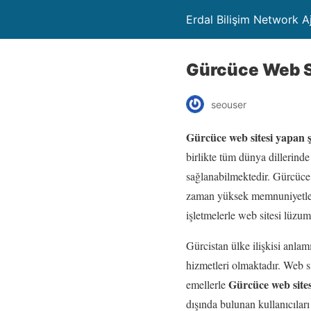
Erdal Bilişim Network A
Gürcüce Web Si
seouser
Gürcüce web sitesi yapan ş
birlikte tüm dünya dillerind
sağlanabilmektedir. Gürcüce w
zaman yüksek memnuniyetle 
işletmelerle web sitesi lüzum
Gürcistan ülke ilişkisi anla
hizmetleri olmaktadır. Web si
Gürcüce web sites
emellerle
dışında bulunan kullanıcılar