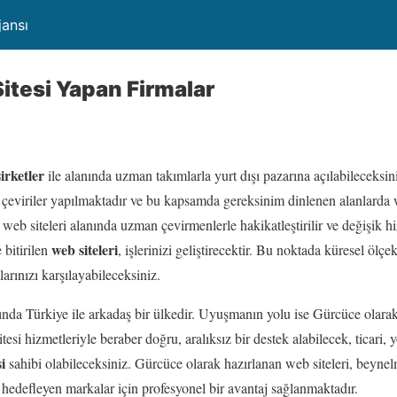
jansı
tesi Yapan Firmalar
irketler
ile alanında uzman takımlarla yurt dışı pazarına açılabileceksin
e çeviriler yapılmaktadır ve bu kapsamda gereksinim dinlenen alanlarda 
eb siteleri alanında uzman çevirmenlerle hakikatleştirilir ve değişik hi
web siteleri
bitirilen
, işlerinizi geliştirecektir. Bu noktada küresel ölçek
larınızı karşılayabileceksiniz.
mında Türkiye ile arkadaş bir ülkedir. Uyuşmanın yolu ise Gürcüce olarak
tesi hizmetleriyle beraber doğru, aralıksız bir destek alabilecek, ticari,
i
sahibi olabileceksiniz. Gürcüce olarak hazırlanan web siteleri, beynel
ı hedefleyen markalar için profesyonel bir avantaj sağlanmaktadır.