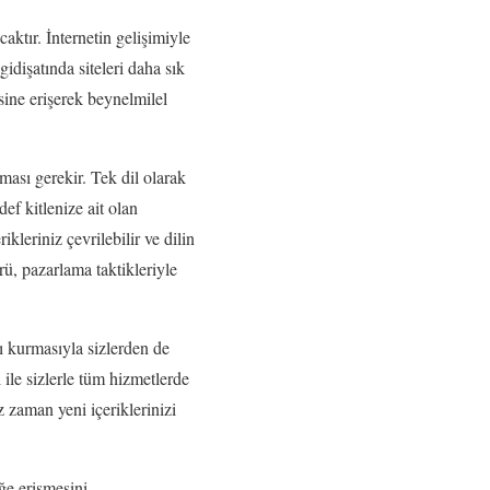
aktır. İnternetin gelişimiyle
gidişatında siteleri daha sık
esine erişerek beynelmilel
ması gerekir. Tek dil olarak
ef kitlenize ait olan
kleriniz çevrilebilir ve dilin
rü, pazarlama taktikleriyle
tı kurmasıyla sizlerden de
 ile sizlerle tüm hizmetlerde
 zaman yeni içeriklerinizi
ğe erişmesini