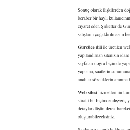
Sonuç olarak ilişkilerden doğ
beraber bir hayli kullanıcının
ziyaret eder. Şirketler de Gü
satışların çoğaldırılmasını h
Gürcüce dili
ile üretilen we
yapılandırılan sitenizin idar
sayfaları doğru biçimde yapıla
yapısına, saatlerin sunumuna,
anahtar sözcüklerin aranma 
Web sitesi
hizmetlerinin tümü
süratli bir biçimde alışveriş
detaylar düşünülerek hareket
oluşturabileceksiniz.
Sayfamızı yararlı bulduysanı