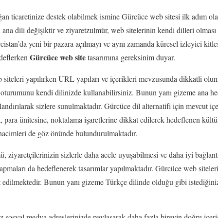
an ticaretinize destek olabilmek ismine Gürcüce web sitesi ilk adım olac
 ana dili değişiktir ve ziyaretzulmür, web sitelerinin kendi dilleri olması 
rcistan’da yeni bir pazara açılmayı ve aynı zamanda küresel izleyici kitl
Gürcüce web site
edeflerken
tasarımına gereksinim duyar.
b siteleri yapılırken URL yapıları ve içerikleri mevzusunda dikkatli olun
e oturumunu kendi dilinizde kullanabilirsiniz. Bunun yanı gizeme ana hed
ndırılarak sizlere sunulmaktadır. Gürcüce dil alternatifi için mevcut içeri
 para ünitesine, noktalama işaretlerine dikkat edilerek hedeflenen kültü
hacimleri de göz önünde bulundurulmaktadır.
, ziyaretçilerinizin sizlerle daha acele uyuşabilmesi ve daha iyi bağlan
 yapmaları da hedeflenerek tasarımlar yapılmaktadır. Gürcüce web siteleri
 edilmektedir. Bunun yanı gizeme Türkçe dilinde olduğu gibi istediğiniz
z sosyal medya adreslerinizde paylaşarak daha fazla bireyin doğru içeri