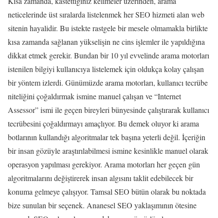
Kısa zamanda, kastettiğiniz kelimeler üzerinden, arama
neticelerinde üst sıralarda listelenmek her SEO hizmeti alan web
sitenin hayalidir. Bu istekte rastgele bir mesele olmamakla birlikte
kısa zamanda sağlanan yükselişin ne cins işlemler ile yapıldığına
dikkat etmek gerekir. Bundan bir 10 yıl evvelinde arama motorları
istenilen bilgiyi kullanıcıya listelemek için oldukça kolay çalışan
bir yöntem izlerdi. Günümüzde arama motorları, kullanıcı tecrübe
niteliğini çoğaldırmak ismine manuel çalışan ve “Internet
Assessor” ismi ile geçen bireyleri bünyesinde çalıştırarak kullanıcı
tecrübesini çoğaldırmayı amaçlıyor. Bu demek oluyor ki arama
botlarının kullandığı algoritmalar tek başına yeterli değil. İçeriğin
bir insan gözüyle araştırılabilmesi ismine kesinlikle manuel olarak
operasyon yapılması gerekiyor. Arama motorları her geçen gün
algoritmalarını değiştirerek insan algısını taklit edebilecek bir
konuma gelmeye çalışıyor. Tamsal SEO bütün olarak bu noktada
bize sunulan bir seçenek. Ananesel SEO yaklaşımının ötesine