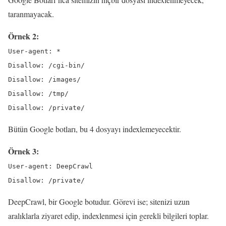
taranmayacak.
Örnek 2:
User-agent: *
Disallow: /cgi-bin/
Disallow: /images/
Disallow: /tmp/
Disallow: /private/
Bütün Google botları, bu 4 dosyayı indexlemeyecektir.
Örnek 3:
User-agent: DeepCrawl
Disallow: /private/
DeepCrawl, bir Google botudur. Görevi ise; sitenizi uzun
aralıklarla ziyaret edip, indexlenmesi için gerekli bilgileri toplar.