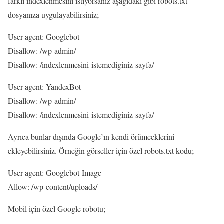
farklı indexlenmesini istiyorsanız aşağıdaki gibi robots.txt
dosyanıza uygulayabilirsiniz;
User-agent: Googlebot
Disallow: /wp-admin/
Disallow: /indexlenmesini-istemediginiz-sayfa/
User-agent: YandexBot
Disallow: /wp-admin/
Disallow: /indexlenmesini-istemediginiz-sayfa/
Ayrıca bunlar dışında Google’ın kendi örümceklerini
ekleyebilirsiniz. Örneğin görseller için özel robots.txt kodu;
User-agent: Googlebot-Image
Allow: /wp-content/uploads/
Mobil için özel Google robotu;