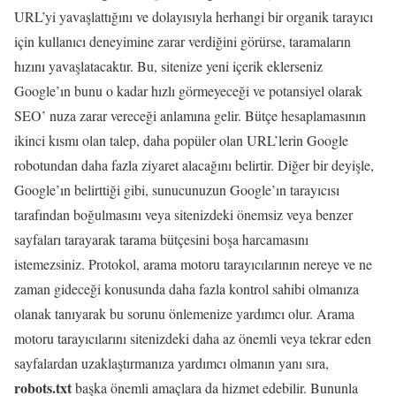
URL’yi yavaşlattığını ve dolayısıyla herhangi bir organik tarayıcı
için kullanıcı deneyimine zarar verdiğini görürse, taramaların
hızını yavaşlatacaktır. Bu, sitenize yeni içerik eklerseniz
Google’ın bunu o kadar hızlı görmeyeceği ve potansiyel olarak
SEO’ nuza zarar vereceği anlamına gelir. Bütçe hesaplamasının
ikinci kısmı olan talep, daha popüler olan URL’lerin Google
robotundan daha fazla ziyaret alacağını belirtir. Diğer bir deyişle,
Google’ın belirttiği gibi, sunucunuzun Google’ın tarayıcısı
tarafından boğulmasını veya sitenizdeki önemsiz veya benzer
sayfaları tarayarak tarama bütçesini boşa harcamasını
istemezsiniz. Protokol, arama motoru tarayıcılarının nereye ve ne
zaman gideceği konusunda daha fazla kontrol sahibi olmanıza
olanak tanıyarak bu sorunu önlemenize yardımcı olur. Arama
motoru tarayıcılarını sitenizdeki daha az önemli veya tekrar eden
sayfalardan uzaklaştırmanıza yardımcı olmanın yanı sıra,
robots.txt
başka önemli amaçlara da hizmet edebilir. Bununla