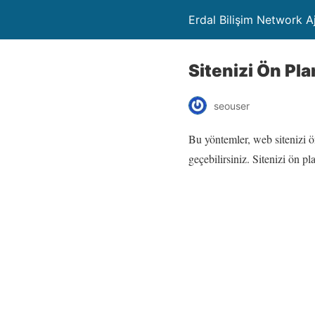
Erdal Bilişim Network A
Sitenizi Ön Pl
seouser
Bu yöntemler, web sitenizi ön
geçebilirsiniz. Sitenizi ön p