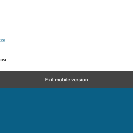
nsı
nsı
Exit mobile version