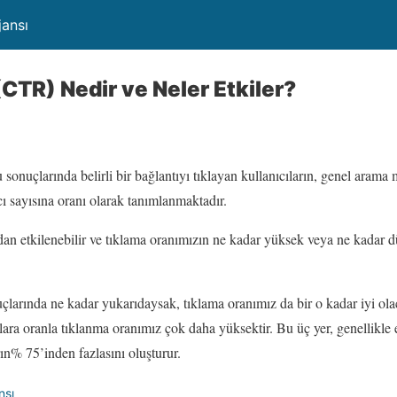
jansı
CTR) Nedir ve Neler Etkiler?
onuçlarında belirli bir bağlantıyı tıklayan kullanıcıların, genel arama 
ı sayısına oranı olarak tanımlanmaktadır.
dan etkilenebilir ve tıklama oranımızın ne kadar yüksek veya ne kadar d
çlarında ne kadar yukarıdaysak, tıklama oranımız da bir o kadar iyi olaca
alara oranla tıklanma oranımız çok daha yüksektir. Bu üç yer, genellikle
ın% 75’inden fazlasını oluşturur.
nsı