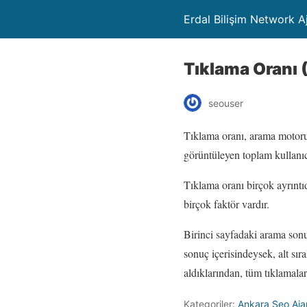
Erdal Bilişim Network A
Tıklama Oranı (
seouser
Tıklama oranı, arama motoru s
görüntüleyen toplam kullanıc
Tıklama oranı birçok ayrıntı
birçok faktör vardır.
Birinci sayfadaki arama sonu
sonuç içerisindeysek, alt sır
aldıklarından, tüm tıklamalar
Kategoriler:
Ankara Seo Aja