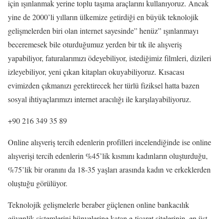
için ışınlanmak yerine toplu taşıma araçlarını kullanıyoruz. Ancak
yine de 2000’li yılların ülkemize getirdiği en büyük teknolojik
gelişmelerden biri olan internet sayesinde” henüz” ışınlanmayı
beceremesek bile oturduğumuz yerden bir tık ile alışveriş
yapabiliyor, faturalarımızı ödeyebiliyor, istediğimiz filmleri, dizileri
izleyebiliyor, yeni çıkan kitapları okuyabiliyoruz. Kısacası
evimizden çıkmanızı gerektirecek her türlü fiziksel hatta bazen
sosyal ihtiyaçlarımızı internet aracılığı ile karşılayabiliyoruz.
+90 216 349 35 89
Online alışveriş tercih edenlerin profilleri incelendiğinde ise online
alışverişi tercih edenlerin %45’lik kısmını kadınların oluşturduğu,
%75’lik bir oranını da 18-35 yaşları arasında kadın ve erkeklerden
oluştuğu görülüyor.
Teknolojik gelişmelerle beraber güçlenen online bankacılık
güvenlik sistemlerini bünyelerine katan e-ticaret sitelerinin, en üst