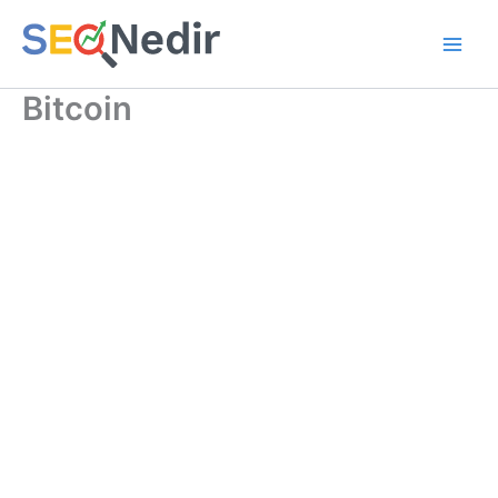
İçeriğe
atla
Bitcoin