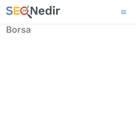
İçeriğe
atla
Borsa