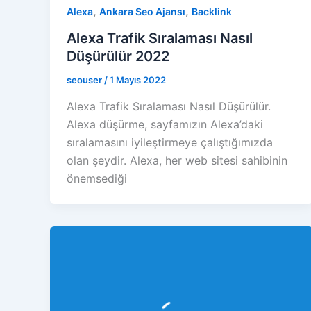
,
,
Alexa
Ankara Seo Ajansı
Backlink
Alexa Trafik Sıralaması Nasıl
Düşürülür 2022
seouser
/
1 Mayıs 2022
Alexa Trafik Sıralaması Nasıl Düşürülür.
Alexa düşürme, sayfamızın Alexa’daki
sıralamasını iyileştirmeye çalıştığımızda
olan şeydir. Alexa, her web sitesi sahibinin
önemsediği