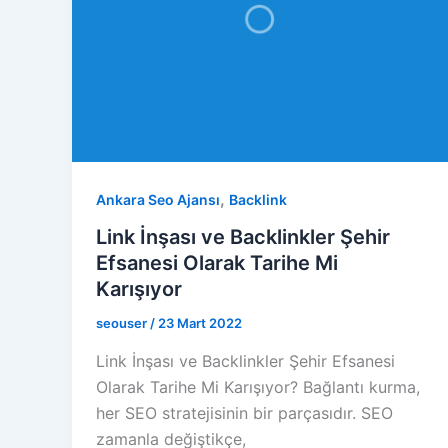
,
Ankara Seo Ajansı
Backlink
Link İnşası ve Backlinkler Şehir
Efsanesi Olarak Tarihe Mi
Karışıyor
seouser
/
23 Mart 2022
Link İnşası ve Backlinkler Şehir Efsanesi
Olarak Tarihe Mi Karışıyor? Bağlantı kurma,
her SEO stratejisinin bir parçasıdır. SEO
zamanla değiştikçe,