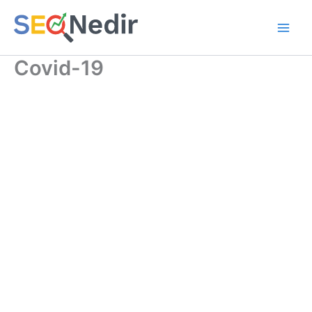
İçeriğe
atla
Covid-19