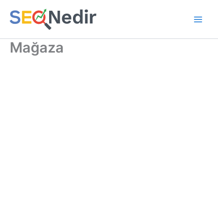
İçeriğe
atla
Mağaza