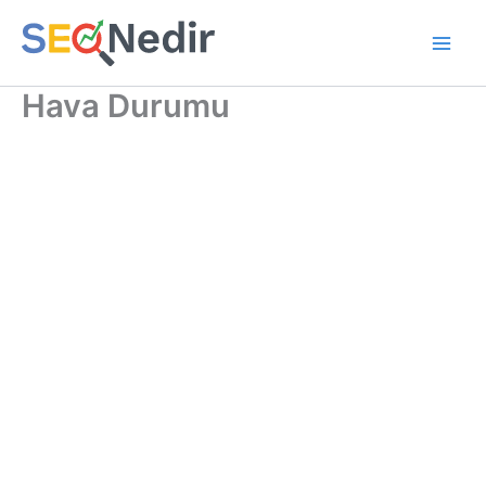
İçeriğe
atla
Hava Durumu