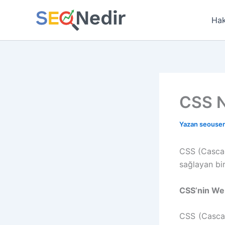
İçeriğe
atla
Hak
CSS N
Yazan
seouse
CSS (Cascad
sağlayan bir
CSS’nin Web
CSS (Cascad