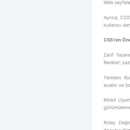
Web sayfalar
Ayrıca, CSS’
kullanıcı den
CSS’nin Öne
Zarif Tasarı
Renkler, yazı
Yeniden Kul
azaltır ve ba
Mobil Uyuml
görüntüleme 
Kolay Değiş
dosyayı düze