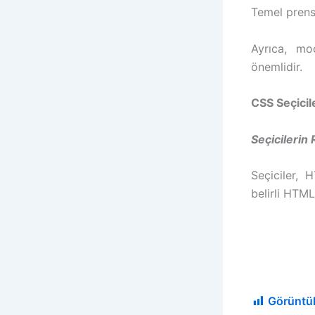
Temel prensi
Ayrıca, mod
önemlidir.
CSS Seçicile
Seçicilerin 
Seçiciler, 
belirli HTM
Görüntü