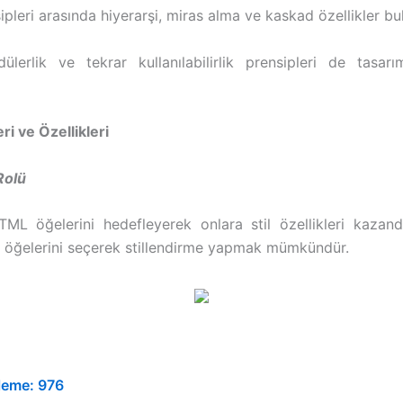
pleri arasında hiyerarşi, miras alma ve kaskad özellikler bu
ülerlik ve tekrar kullanılabilirlik prensipleri de tasar
ri ve Özellikleri
Rolü
HTML öğelerini hedefleyerek onlara stil özellikleri kazandı
L öğelerini seçerek stillendirme yapmak mümkündür.
leme:
976