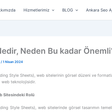
kımızda
Hizmetlerimiz
BLOG
Ankara Seo A
edir, Neden Bu kadar Önemli
r
/
1 Nisan 2024
ing Style Sheets), web sitelerinin görsel düzeni ve format
 web teknolojisidir.
 Sitesindeki Rolü
ing Style Sheets), web sitelerinde görsel tasarımın temelin