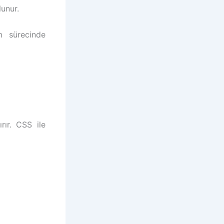
lunur.
ım sürecinde
rır. CSS ile