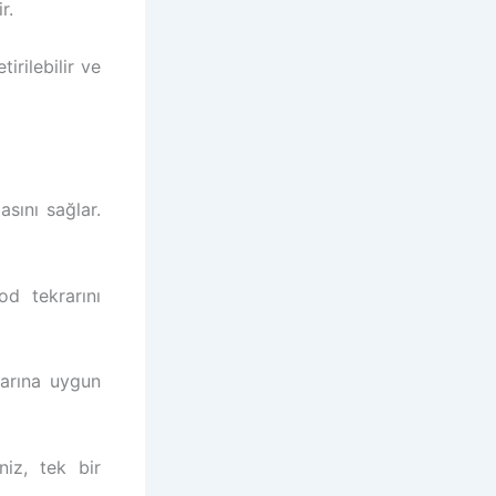
r.
irilebilir ve
asını sağlar.
od tekrarını
larına uygun
niz, tek bir