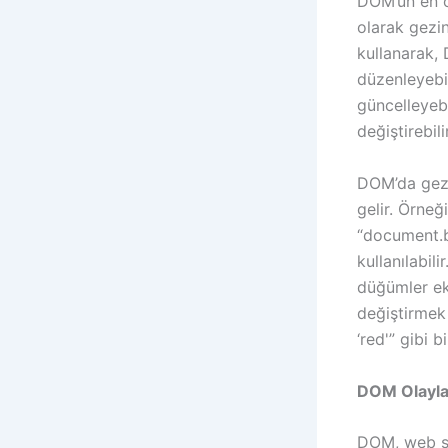
DOM’un en ön
olarak gezi
kullanarak, 
düzenleyebil
güncelleyebil
değiştirebili
DOM’da gezi
gelir. Örne
“document.b
kullanılabil
düğümler ek
değiştirmek
‘red'” gibi b
DOM Olayla
DOM, web say