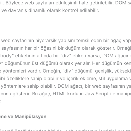
ilir. Böylece web sayfaları etkileşimli hale getirilebilir. DOM
m ve davranış dinamik olarak kontrol edilebilir.
eb sayfasının hiyerarşik yapısını temsil eden bir ağaç yapı
sayfasının her bir öğesini bir düğüm olarak gösterir. Örneğ
body” etiketinin altında bir “div” etiketi varsa, DOM ağacı
” düğümünün üst düğümü olarak yer alır. Her düğümün ken
ve yöntemleri vardır. Örneğin, “div” düğümü, genişlik, yüksekl
ibi özelliklere sahip olabilir ve içerik ekleme, stil uygulama
n yöntemlere sahip olabilir. DOM ağacı, bir web sayfasının y
nunu gösterir. Bu ağaç, HTML kodunu JavaScript ile manip
.
me ve Manipülasyon