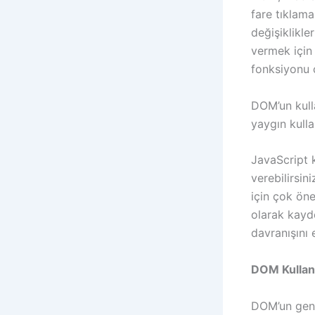
fare tıklama
değişiklikle
vermek için 
fonksiyonu ç
DOM’un kull
yaygın kulla
JavaScript k
verebilirsin
için çok öne
olarak kayde
davranışını e
DOM Kullanı
DOM’un geniş