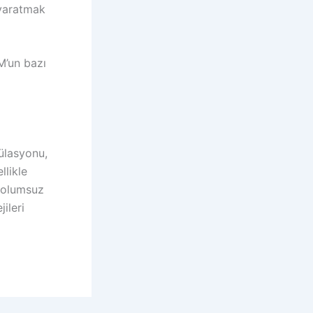
 yaratmak
M’un bazı
ülasyonu,
llikle
ı olumsuz
ileri