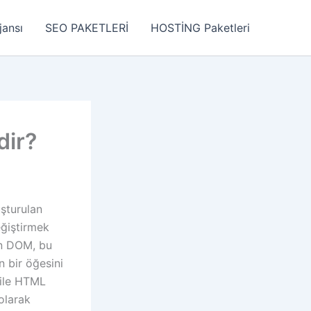
jansı
SEO PAKETLERİ
HOSTİNG Paketleri
dir?
şturulan
eğiştirmek
lan DOM, bu
n bir öğesini
 ile HTML
 olarak