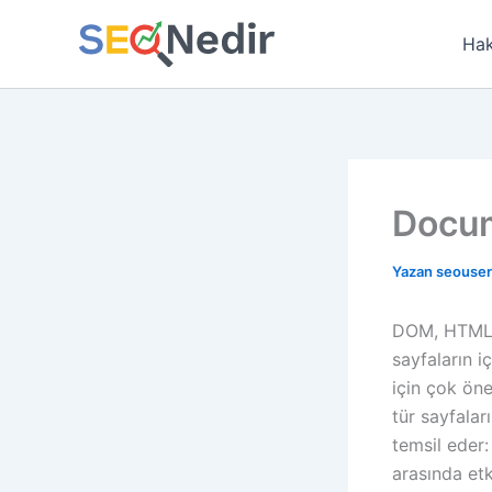
İçeriğe
atla
Hak
Docum
Yazan
seouse
DOM, HTML, 
sayfaların i
için çok öne
tür sayfalar
temsil eder:
arasında etk