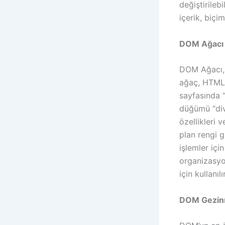
değiştirileb
içerik, biçi
DOM Ağacı
DOM Ağacı, w
ağaç, HTML 
sayfasında “
düğümü “div
özellikleri 
plan rengi g
işlemler içi
organizasyo
için kullanılır
DOM Gezin