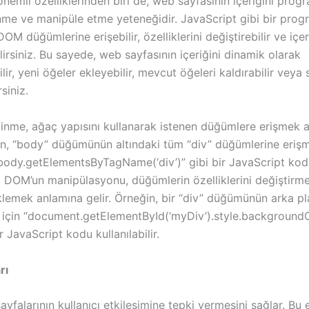
emli özelliklerinden biri de, web sayfasının içeriğini prog
nme ve manipüle etme yeteneğidir. JavaScript gibi bir prog
DOM düğümlerine erişebilir, özelliklerini değiştirebilir ve içer
irsiniz. Bu sayede, web sayfasının içeriğini dinamik olarak
ir, yeni öğeler ekleyebilir, mevcut öğeleri kaldırabilir veya st
rsiniz.
nme, ağaç yapısını kullanarak istenen düğümlere erişmek 
ğin, “body” düğümünün altındaki tüm “div” düğümlerine erişm
ody.getElementsByTagName(‘div’)” gibi bir JavaScript kod
ir. DOM’un manipülasyonu, düğümlerin özelliklerini değiştirm
lemek anlamına gelir. Örneğin, bir “div” düğümünün arka pl
 için “document.getElementById(‘myDiv’).style.background
ir JavaScript kodu kullanılabilir.
rı
falarının kullanıcı etkileşimine tepki vermesini sağlar. Bu e