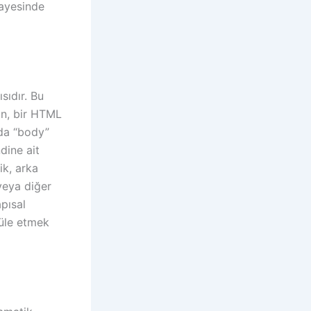
 sayesinde
sıdır. Bu
in, bir HTML
nda “body”
dine ait
ik, arka
 veya diğer
apısal
üle etmek