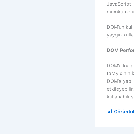
JavaScript 
mümkün olu
DOM’un kull
yaygın kulla
DOM Perfo
DOM’u kulla
tarayıcının 
DOM’a yapıl
etkileyebili
kullanabilirs
Görüntü