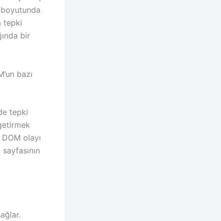
si boyutunda
a tepki
ğında bir
M’un bazı
de tepki
 getirmek
ir DOM olayı
 sayfasının
ağlar.