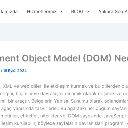
kımızda
Hizmetlerimiz
BLOG
Ankara Seo A
ent Object Model (DOM) Ne
r
/
16 Eylül 2024
XML ve web dilleri ile etkileşim kurmak ve bu dillerden olu
çeriğini, biçimini ve davranışını dinamik olarak erişmek ve d
mli bir araçtır. Belgelerin Yapısal Sunumu olarak adlandırı
ı ağaç yapısında tasvir eder. Bu ağaçtaki her düğüm sayfanı
 metinler, etiketler, nitelikler vb. DOM sayesinde JavaScript
ileşim kurulabilir, böylece sayfaların davranışları programlı