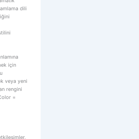
ramatik
ramlama dili
iğini
ilini
anlamına
ek için
u
ek veya yeni
an rengini
Color =
tkileşimler,