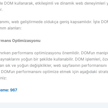
ile DOM kullanarak, etkileşimli ve dinamik web deneyimleri
r.
anımı, web geliştirmede oldukça geniş kapsamlıdır. İşte DO
nım alanları:
rmans Optimizasyonu
nırken performans optimizasyonu önemlidir. DOM’un manip
kaynaklarını yoğun bir şekilde kullanabilir. DOM işlemleri, öze
an sık ve yoğun değişiklikler, web sayfasının performansın
r. DOM’un performansını optimize etmek için aşağıdaki stratej
iniz:
leme:
967