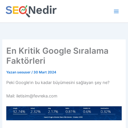
İçeriğe
atla
En Kritik Google Sıralama
Faktörleri
Yazan
seouser
/
30 Mart 2024
Peki Google’ın bu kadar büyümesini sağlayan şey ne?
Mail: iletisim@fevreka.com