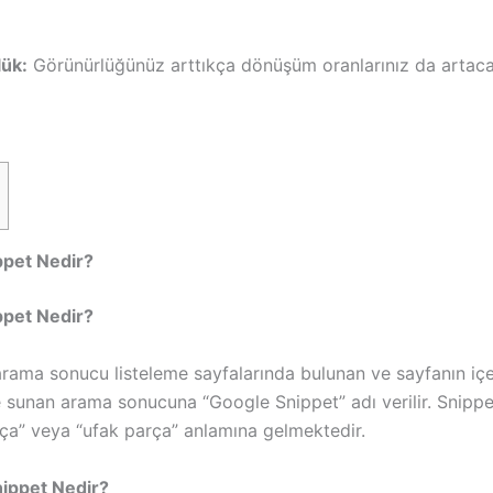
ük:
Görünürlüğünüz arttıkça dönüşüm oranlarınız da arta
ca
ppet Nedir?
ppet Nedir?
arama sonucu listeleme sayfalarında bulunan ve sayfanın içe
e sunan arama sonucuna “Google Snippet” adı verilir. Snippe
rça” veya “ufak parça” anlamına gelmektedir.
ippet Nedir?