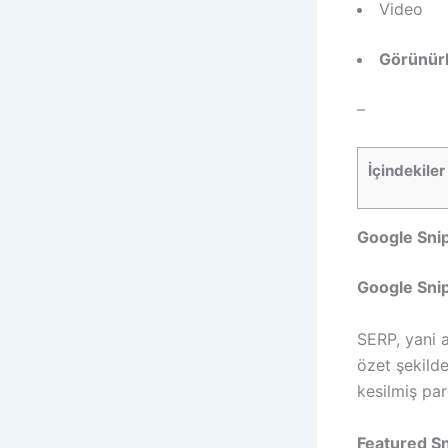
Video
Görünürl
–
İçindekiler
Google Sni
Google Sni
SERP, yani 
özet şekild
kesilmiş pa
Featured Sn