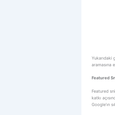
Yukarıdaki g
aramasına e
Featured Sn
Featured sni
katkı açısın
Google’ın sı