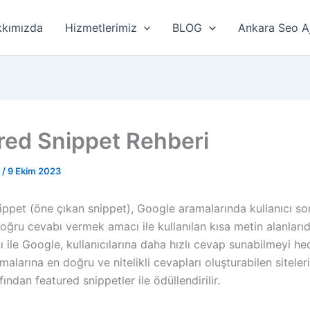
kımızda
Hizmetlerimiz
BLOG
Ankara Seo A
red Snippet Rehberi
r
/
9 Ekim 2023
ippet (öne çıkan snippet), Google aramalarında kullanıcı so
doğru cevabı vermek amacı ile kullanılan kısa metin alanlarıd
ı ile Google, kullanıcılarına daha hızlı cevap sunabilmeyi hed
amalarına en doğru ve nitelikli cevapları oluşturabilen siteleri
ından featured snippetler ile ödüllendirilir.