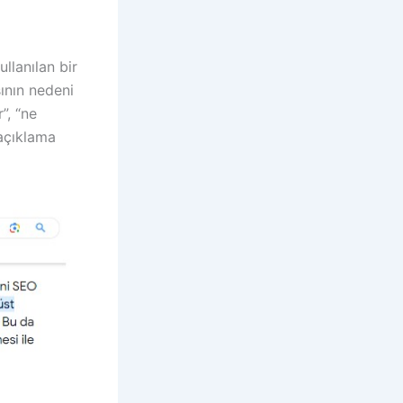
llanılan bir
ının nedeni
”, “ne
 açıklama