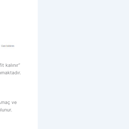
t kalınır”
nmaktadır.
. Amaç ve
lunur.