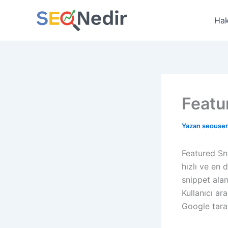
İçeriğe
atla
Hak
Featu
Yazan
seouse
Featured Sn
hızlı ve en 
snippet alan
Kullanıcı ar
Google taraf