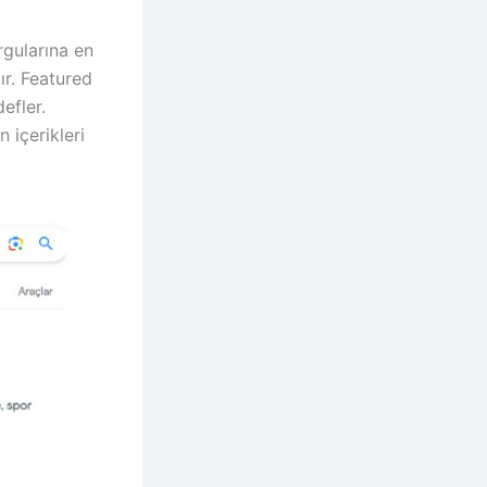
rgularına en
ır. Featured
efler.
n içerikleri