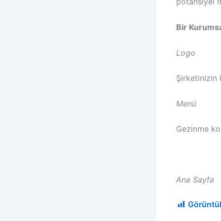
potansiyel m
Bir Kurumsa
Logo
Şirketinizin 
Menü
Gezinme kol
Ana Sayfa
Görüntü