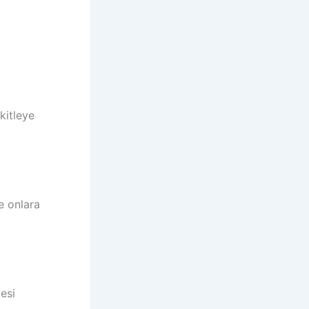
kitleye
e onlara
tesi