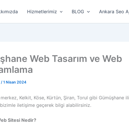
kımızda
Hizmetlerimiz
BLOG
Ankara Seo A
şhane Web Tasarım ve Web
ramlama
r
/
1 Nisan 2024
erkez, Kelkit, Köse, Kürtün, Şiran, Torul gibi Gümüşhane il
bizimle iletişime geçerek bilgi alabilirsiniz.
eb Sitesi Nedir?