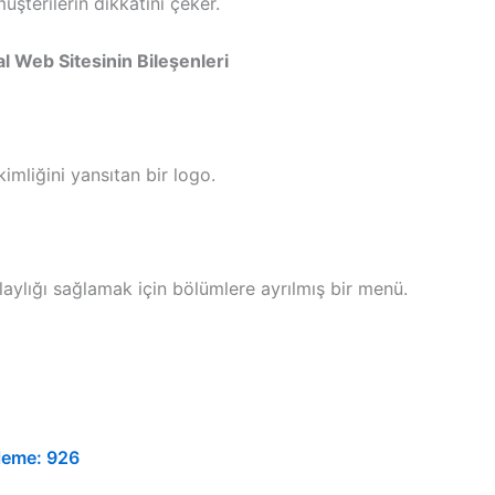
üşterilerin dikkatini çeker.
l Web Sitesinin Bileşenleri
kimliğini yansıtan bir logo.
aylığı sağlamak için bölümlere ayrılmış bir menü.
leme:
926