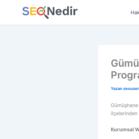
İçeriğe
atla
Hak
Gümü
Prog
Yazan
seouse
Gümüşhane m
ilçelerinden 
Kurumsal W