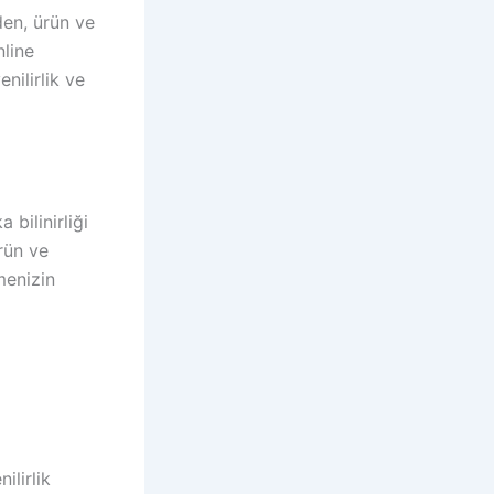
den, ürün ve
nline
nilirlik ve
bilinirliği
rün ve
menizin
ilirlik