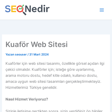
İçeriğe
atla
Kuaför Web Sitesi
Yazan
seouser
/
31 Mart 2024
Kuaförler için web sitesi tasarımı, özellikle görsel açıdan ilgi
çekici olmalıdır. Kuaförler için; isteğe göre uyarlanmış,
arama motoru dostu, hedef kitle odaklı, kullanıcı dostu,
amaca uygun web sitesi tasarımları gerçekleştirmekteyiz.
Hizmetlerimiz Türkiye genelidir.
Nasıl Hizmet Veriyoruz?
Sizinle iletişime geçtikten sonra, sizin verdiğiniz ön bilgiler