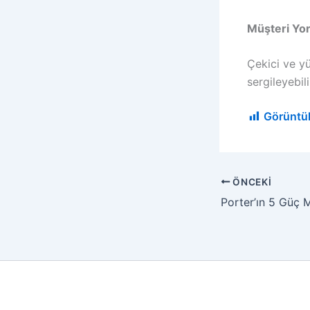
Müşteri Yo
Çekici ve yü
sergileyebili
Görüntü
ÖNCEKI
Porter’ın 5 Güç 