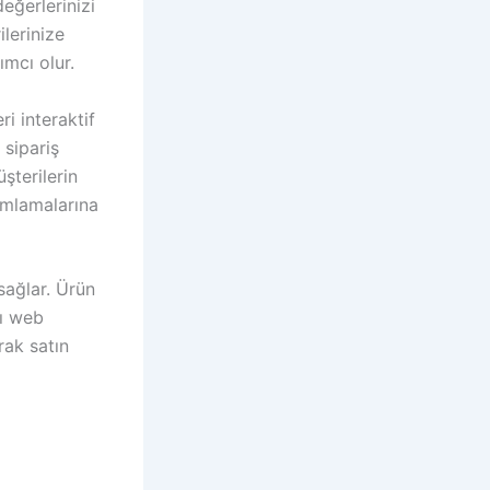
eğerlerinizi
ilerinize
ımcı olur.
i interaktif
 sipariş
üşterilerin
amlamalarına
 sağlar. Ürün
nı web
rak satın