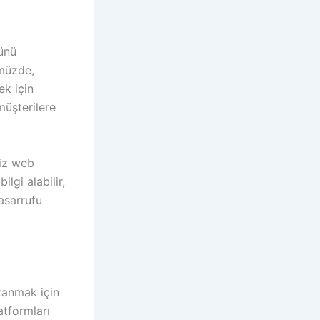
ğünü
ümüzde,
ek için
müşterilere
niz web
lgi alabilir,
tasarrufu
azanmak için
atformları