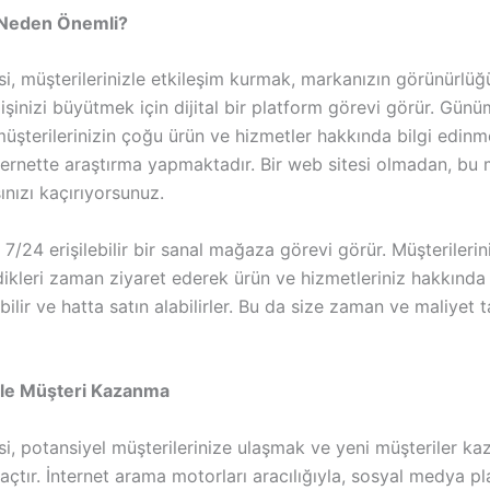
 Neden Önemli?
si, müşterilerinizle etkileşim kurmak, markanızın görünürlü
işinizi büyütmek için dijital bir platform görevi görür. Gün
üşterilerinizin çoğu ürün ve hizmetler hakkında bilgi edinm
ternette araştırma yapmaktadır. Bir web sitesi olmadan, bu 
nızı kaçırıyorsunuz.
 7/24 erişilebilir bir sanal mağaza görevi görür. Müşterileri
edikleri zaman ziyaret ederek ürün ve hizmetleriniz hakkında bi
abilir ve hatta satın alabilirler. Bu da size zaman ve maliyet 
ile Müşteri Kazanma
si, potansiyel müşterilerinize ulaşmak ve yeni müşteriler k
raçtır. İnternet arama motorları aracılığıyla, sosyal medya pl