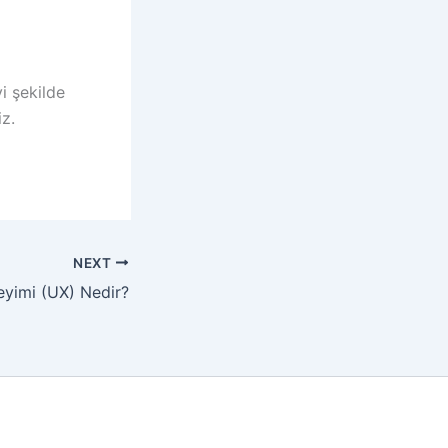
yi şekilde
iz.
NEXT
eyimi (UX) Nedir?