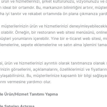
 ürün ve hizmetlerinizi, şirket kültürünüzü, vizyonunuzu ve d
 ideal bir ortamdır. Bu, markanızın bilinirliğini artırır, müşter
ha iyi tanıtır ve rekabet ortamında ön plana çıkmanıza yard
 müşterilerinizin ürün ve hizmetlerinizi deneyimleyebilecekler
 olabilir. Örneğin, bir restoranın web sitesi menüsünü, online
üşteri yorumlarını içerebilir. Yine bir e-ticaret web sitesi, m
elemelerine, sepete eklemelerine ve satın alma işlemini tam
.
si, ürün ve hizmetlerinizi ayrıntılı olarak tanıtmanıza olanak
nizin görsellerini, açıklamalarını, özelliklerimizi ve fiyatları
ylaşabilirsiniz. Bu, müşterilerinize kapsamlı bir bilgi sağlaya
rını vermesine yardımcı olur.
ile Ürün/Hizmet Tanıtımı Yapma
le Satışları Artırma