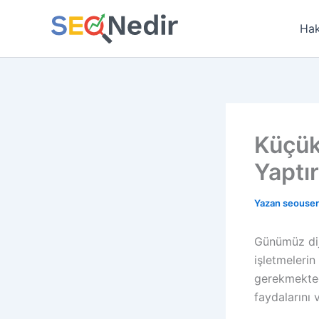
İçeriğe
atla
Hak
Küçük
Yaptı
Yazan
seouse
Günümüz diji
işletmelerin
gerekmektedi
faydalarını 