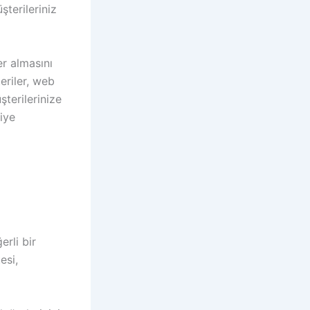
şterileriniz
r almasını
eriler, web
üşterilerinize
riye
erli bir
esi,