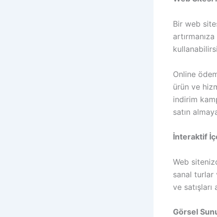
Bir web site
artırmanıza 
kullanabilirs
Online ödem
ürün ve hizm
indirim kamp
satın almaya
İnteraktif İç
Web sitenizd
sanal turlar
ve satışları a
Görsel Su