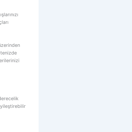
şlarınızı
çları
üzerinden
itenizde
ilerinizi
derecelik
ileştirebilir