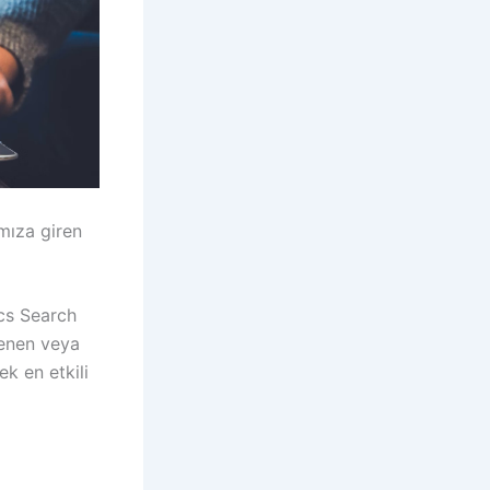
mıza giren
cs Search
ilenen veya
ek en etkili