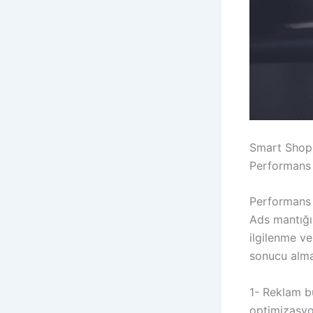
Smart Shopp
Performans
Performans 
Ads mantığı.
ilgilenme ve
sonucu alma
1- Reklam bü
optimizasyon