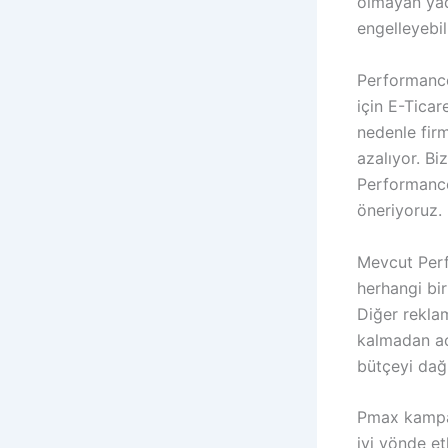
olmayan yad
engelleyebili
Performance
için E-Ticar
nedenle firm
azalıyor. Bi
Performance
öneriyoruz.
Mevcut Per
herhangi bi
Diğer rekla
kalmadan aç
bütçeyi dağ
Pmax kampan
iyi yönde et