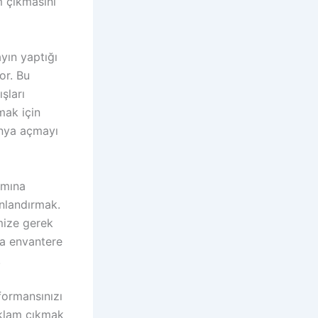
m çıkmasını
yın yaptığı
or. Bu
şları
mak için
anya açmayı
ımına
nlandırmak.
mize gerek
a envantere
.
ormansınızı
reklam çıkmak