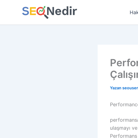
İçeriğe
atla
Hak
Perfo
Çalışı
Yazan
seouse
Performanc
performansa
ulaşmayı ve
Performans 