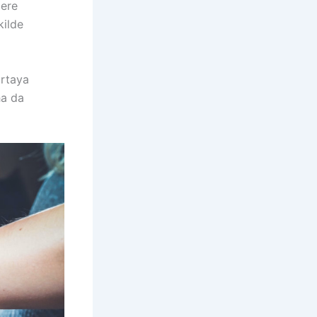
lere
kilde
ortaya
ha da