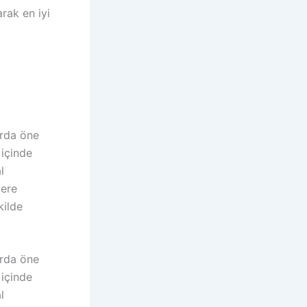
rak en iyi
arda öne
 içinde
l
lere
kilde
arda öne
 içinde
l