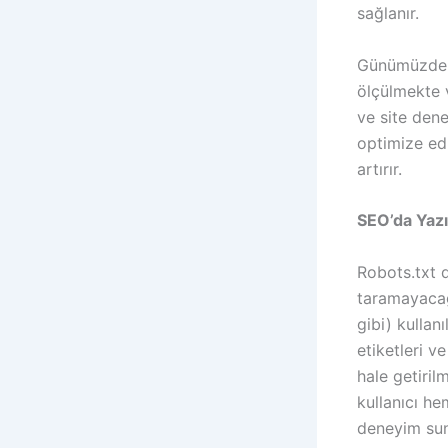
sağlanır.
Günümüzde SE
ölçülmekte v
ve site den
optimize edi
artırır.
SEO’da Yazı
Robots.txt d
taramayacağı
gibi) kullan
etiketleri v
hale getiri
kullanıcı he
deneyim sun