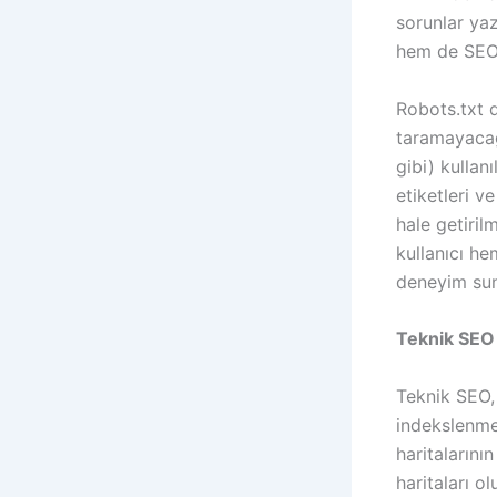
sorunlar yaz
hem de SEO 
Robots.txt d
taramayacağı
gibi) kullan
etiketleri v
hale getiri
kullanıcı he
deneyim sun
Teknik SEO
Teknik SEO,
indekslenmes
haritalarını
haritaları o