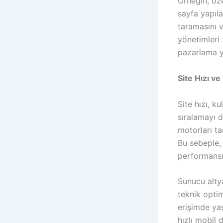
Örneğin, öze
sayfa yapıla
taramasını v
yönetimleri 
pazarlama ya
Site Hızı v
Site hızı, k
sıralamayı d
motorları ta
Bu sebeple, 
performansın
Sunucu alty
teknik optim
erişimde ya
hızlı mobil 