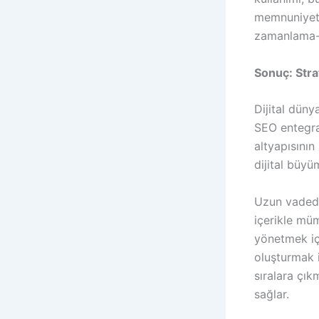
memnuniyeti
zamanlama-d
Sonuç: Strat
Dijital düny
SEO entegra
altyapısının
dijital büyü
Uzun vadede 
içerikle müm
yönetmek içi
oluşturmak i
sıralara çık
sağlar.