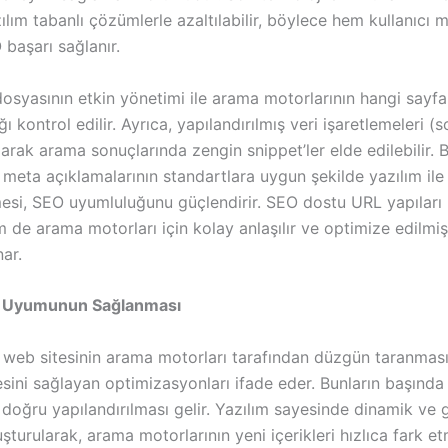
ılım tabanlı çözümlerle azaltılabilir, böylece hem kullanıcı
başarı sağlanır.
osyasının etkin yönetimi ile arama motorlarının hangi sayfal
 kontrol edilir. Ayrıca, yapılandırılmış veri işaretlemeleri 
ılarak arama sonuçlarında zengin snippet’ler elde edilebilir. B
e meta açıklamalarının standartlara uygun şekilde yazılım il
lmesi, SEO uyumluluğunu güçlendirir. SEO dostu URL yapıları
m de arama motorları için kolay anlaşılır ve optimize edilmiş
ar.
 Uyumunun Sağlanması
 web sitesinin arama motorları tarafından düzgün taranmas
ini sağlayan optimizasyonları ifade eder. Bunların başında 
n doğru yapılandırılması gelir. Yazılım sayesinde dinamik ve 
luşturularak, arama motorlarının yeni içerikleri hızlıca fark e