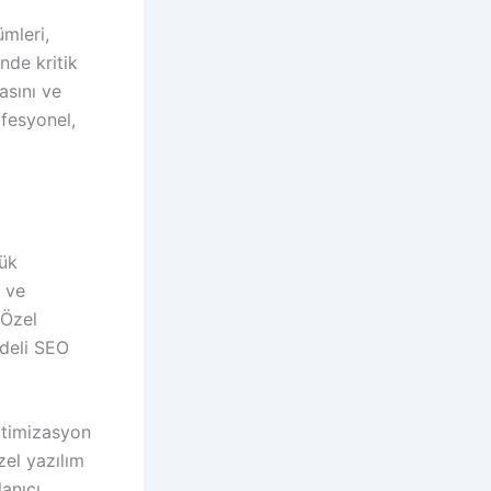
ümleri,
inde kritik
asını ve
ofesyonel,
şük
k ve
 Özel
adeli SEO
optimizasyon
zel yazılım
anıcı