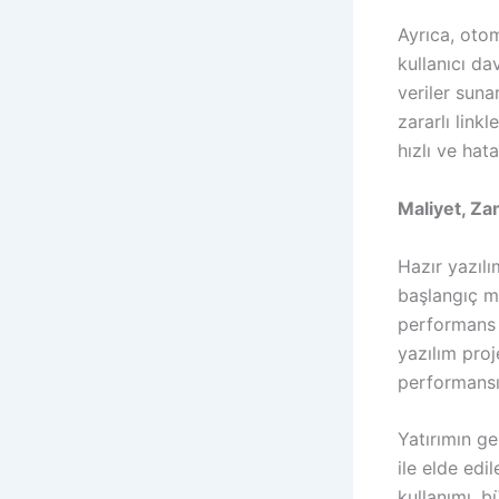
Ayrıca, otom
kullanıcı dav
veriler suna
zararlı link
hızlı ve hata
Maliyet, Z
Hazır yazıl
başlangıç ma
performans m
yazılım pro
performansı
Yatırımın ge
ile elde edi
kullanımı, 