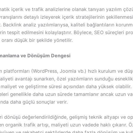
atik içerik ve trafik analizlerine olanak tanıyan yazılım çöz
ranışlarını detaylı izleyerek içerik stratejilerinin şekillenmes
r. Backlink analiz yazılımlarıysa, kaliteli bağlantıların korunm
lerin tespit edilmesini kolaylaştırır. Böylece, SEO süreçleri pr
 oranı düşük bir şekilde yönetilir.
amanlama ve Dönüşüm Dengesi
ım platformları (WordPress, Joomla vb.) hızlı kurulum ve dü
liyeti avantajı sunarken, özel yazılımların sunduğu esnekli
aliyet ve geliştirme süresi açısından daha yüksek olabilir.
jeleri genellikle daha uzun sürede tamamlanır ancak uzun v
nda daha güçlü sonuçlar verir.
ri dönüşü değerlendirildiğinde, gelişmiş teknik altyapı ve 
len organik trafik artışı, maliyeti uzun vadede haklı çıkarır. Ö
büyüyen ve rekabetçi sektörlerde daha fazla dönüşüm ve kull