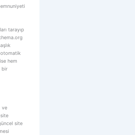
 memnuniyeti
arı tarayıp
(schema.org
aşlık
e otomatik
 ise hem
 bir
ı ve
site
güncel site
tmesi