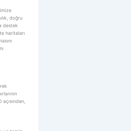
timize
ılık, doğru
na destek
e haritaları
masını
nı
erek
rlarının
O açısından,