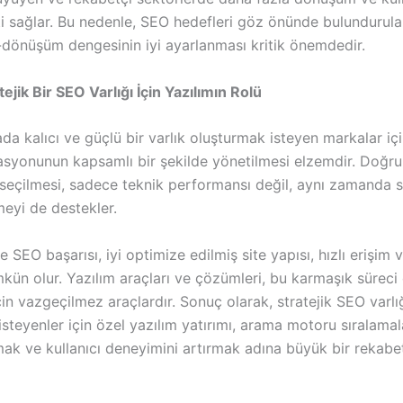
 sağlar. Bu nedenle, SEO hedefleri göz önünde bulundurula
önüşüm dengesinin iyi ayarlanması kritik önemdedir.
ejik Bir SEO Varlığı İçin Yazılımın Rolü
ada kalıcı ve güçlü bir varlık oluşturmak isteyen markalar iç
syonunun kapsamlı bir şekilde yönetilmesi elzemdir. Doğru
 seçilmesi, sadece teknik performansı değil, aynı zamanda s
meyi de destekler.
SEO başarısı, iyi optimize edilmiş site yapısı, hızlı erişim ve
kün olur. Yazılım araçları ve çözümleri, bu karmaşık süreci
n vazgeçilmez araçlardır. Sonuç olarak, stratejik SEO varlı
steyenler için özel yazılım yatırımı, arama motoru sıralamal
mak ve kullanıcı deneyimini artırmak adına büyük bir rekabe