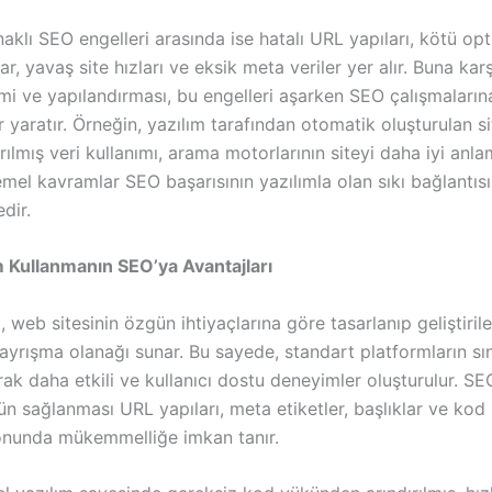
aklı SEO engelleri arasında ise hatalı URL yapıları, kötü op
ar, yavaş site hızları ve eksik meta veriler yer alır. Buna karş
imi ve yapılandırması, bu engelleri aşarken SEO çalışmaları
ar yaratır. Örneğin, yazılım tarafından otomatik oluşturulan sit
rılmış veri kullanımı, arama motorlarının siteyi daha iyi anla
emel kavramlar SEO başarısının yazılımla olan sıkı bağlantısı
dir.
m Kullanmanın SEO’ya Avantajları
, web sitesinin özgün ihtiyaçlarına göre tasarlanıp geliştiril
ayrışma olanağı sunar. Bu sayede, standart platformların sını
arak daha etkili ve kullanıcı dostu deneyimler oluşturulur. SE
n sağlanması URL yapıları, meta etiketler, başlıklar ve kod
nunda mükemmelliğe imkan tanır.