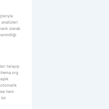
çlarıyla
 analizleri
anlı olarak
erimliliği
arı tarayıp
(schema.org
aşlık
e otomatik
 ise hem
 bir