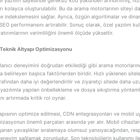
l yazılım sayesinde gereksiz kod yükünden arındırılmış, hız
rı kolayca oluşturulabilir. Bu da arama motorlarının siteyi da
e indekslemesini sağlar. Ayrıca, özgün algoritmalar ve dina
SEO performansını artırabilir. Sonuç olarak, özel yazılım kull
tırımlarının verimliliğini önemli ölçüde yükseltir.
e Teknik Altyapı Optimizasyonu
ullanıcı deneyimini doğrudan etkilediği gibi arama motorların
a belirleyen başlıca faktörlerden biridir. Hızlı yüklenen site
rafından daha iyi değerlendirilir ve ziyaretçi sitede daha uzu
yazılımla yapılan önbellekleme ve dosya sıkıştırma yöntemle
ı artırmada kritik rol oynar.
apısının optimize edilmesi, CDN entegrasyonları ve mobil 
izasyonun önemli parçaları arasında yer alır. Mobil cihazla
şanan yavaşlıklar sıralamaya olumsuz yansıyacağından, res
deneyim sağlamak zorunludur. Son teknolojilerin kullanımı il