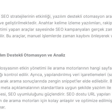
O stratejilerinin etkinliği, yazılım destekli otomasyon ara
e geliştirilmektedir. Anahtar kelime izleme yazılımları, rakip
etimi yapan araçlar sayesinde SEO kampanyaları gerçek zam
lir. Bu araçlar, manuel işlemlerde zaman kaybını önleyerek v
lım Destekli Otomasyon ve Analiz
osyasının etkin yönetimi ile arama motorlarının hangi sayfal
 kontrol edilir. Ayrıca, yapılandırılmış veri işaretlemeleri 
ılarak arama sonuçlarında zengin snippet’ler elde edilebilir. B
e meta açıklamalarının standartlara uygun şekilde yazılım il
lmesi, SEO uyumluluğunu güçlendirir. SEO dostu URL yapıları
m de arama motorları için kolay anlaşılır ve optimize edilmiş
ar.