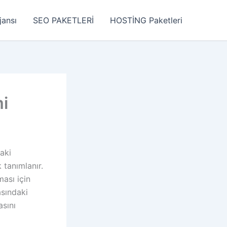
jansı
SEO PAKETLERİ
HOSTİNG Paketleri
i
aki
 tanımlanır.
ması için
asındaki
asını