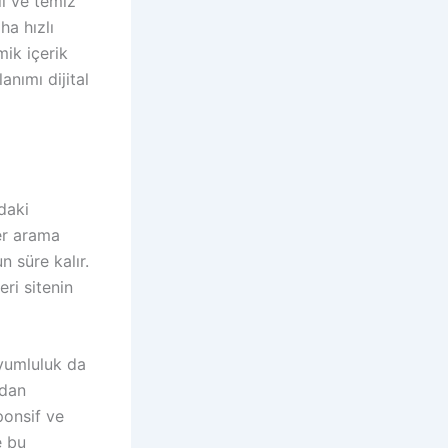
lı ve temiz
ha hızlı
mik içerik
anımı dijital
daki
ler arama
n süre kalır.
ri sitenin
uyumluluk da
rdan
ponsif ve
e bu