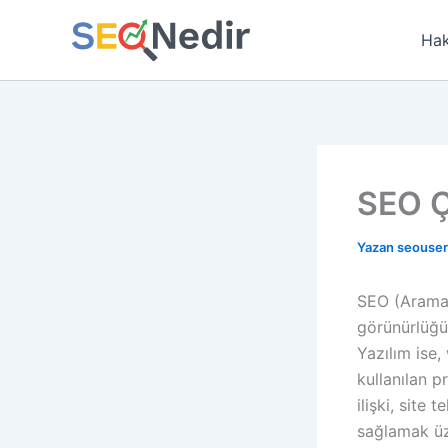
İçeriğe
atla
Hak
SEO Ç
Yazan
seouse
SEO (Arama 
görünürlüğün
Yazılım ise,
kullanılan p
ilişki, site
sağlamak üz