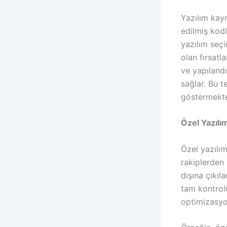
Yazılım kayn
edilmiş kodl
yazılım seç
olan fırsatl
ve yapılandı
sağlar. Bu t
göstermekte
Özel Yazılı
Özel yazılım
rakiplerden 
dışına çıkıl
tam kontrolü
optimizasyo