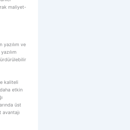
rak maliyet-
in yazılım ve
 yazılım
ürdürülebilir
 kaliteli
 daha etkin
ğı
arında üst
t avantajı