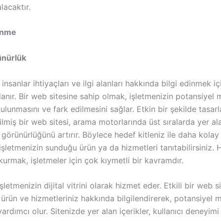
lacaktır.
inme
ünürlük
sanlar ihtiyaçları ve ilgi alanları hakkında bilgi edinmek içi
llanır. Bir web sitesine sahip olmak, işletmenizin potansiyel 
ulunmasını ve fark edilmesini sağlar. Etkin bir şekilde tasar
lmiş bir web sitesi, arama motorlarında üst sıralarda yer al
 görünürlüğünü artırır. Böylece hedef kitleniz ile daha kolay
 işletmenizin sunduğu ürün ya da hizmetleri tanıtabilirsiniz. 
 kurmak, işletmeler için çok kıymetli bir kavramdır.
şletmenizin dijital vitrini olarak hizmet eder. Etkili bir web si
i ürün ve hizmetleriniz hakkında bilgilendirerek, potansiyel m
rdımcı olur. Sitenizde yer alan içerikler, kullanıcı deneyimi 