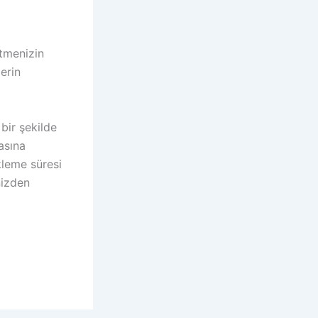
etmenizin
erin
bir şekilde
asına
ükleme süresi
nizden