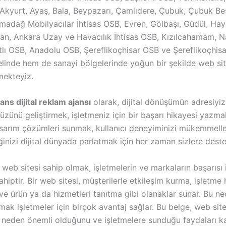
Akyurt, Ayaş, Bala, Beypazarı, Çamlıdere, Çubuk, Çubuk Be
madağ Mobilyacılar İhtisas OSB, Evren, Gölbaşı, Güdül, Ha
zan, Ankara Uzay ve Havacılık İhtisas OSB, Kızılcahamam, Na
atlı OSB, Anadolu OSB, Şereflikoçhisar OSB ve Şereflikoçhis
linde hem de sanayi bölgelerinde yoğun bir şekilde web sit
mekteyiz.
ns dijital reklam ajansı
olarak, dijital dönüşümün adresiyiz
üzünü geliştirmek, işletmeniz için bir başarı hikayesi yazmak
sarım çözümleri sunmak, kullanıcı deneyiminizi mükemmelle
inizi dijital dünyada parlatmak için her zaman sizlere dest
b sitesi sahip olmak, işletmelerin ve markaların başarısı iç
hiptir. Bir web sitesi, müşterilerle etkileşim kurma, işletme
ve ürün ya da hizmetleri tanıtma gibi olanaklar sunar. Bu n
rmak işletmeler için birçok avantaj sağlar. Bu belge, web site
 neden önemli olduğunu ve işletmelere sunduğu faydaları ka