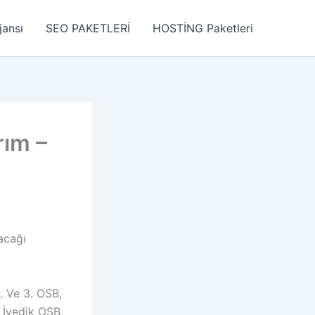
jansı
SEO PAKETLERİ
HOSTİNG Paketleri
rım –
acağı
. Ve 3. OSB,
 İvedik OSB,