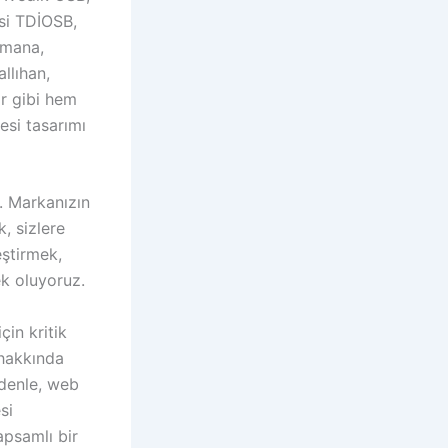
si TDİOSB,
ymana,
llıhan,
ar gibi hem
esi tasarımı
. Markanızın
, sizlere
ştirmek,
ek oluyoruz.
in kritik
 hakkında
edenle, web
si
psamlı bir