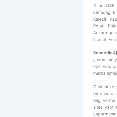
Ostim OSB, 
Elmadağ, El
Kalecik, Ka
Polatlı, Pol
Ankara gene
hizmeti ver
Seonedir Aja
çevrimiçin y
özel web ta
marka kimliğ
Günümüzde we
bir öneme sa
bilgi verme 
sitesi yaptı
yaptırmanın