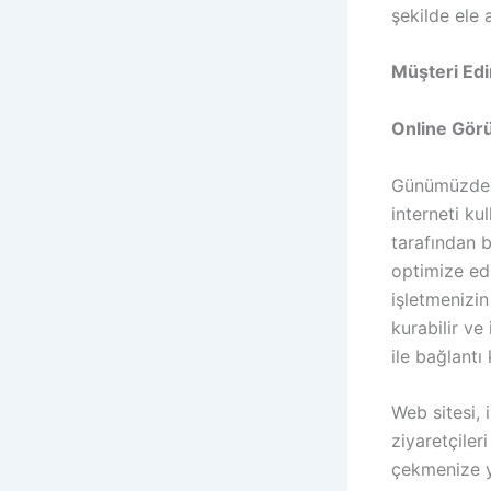
şekilde ele a
Müşteri Ed
Online Gör
Günümüzde in
interneti ku
tarafından b
optimize edi
işletmenizin
kurabilir ve
ile bağlantı
Web sitesi, i
ziyaretçiler
çekmenize ya