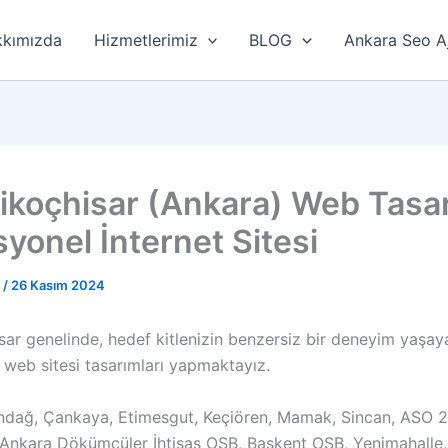
kımızda
Hizmetlerimiz
BLOG
Ankara Seo A
likoçhisar (Ankara) Web Tasa
yonel İnternet Sitesi
r
/
26 Kasım 2024
sar genelinde, hedef kitlenizin benzersiz bir deneyim yaşay
 web sitesi tasarımları yapmaktayız.
ındağ, Çankaya, Etimesgut, Keçiören, Mamak, Sincan, ASO 2
Ankara Dökümcüler İhtisas OSB, Başkent OSB, Yenimahalle,