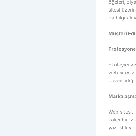
öğeleri, ziy
sitesi üzeri
da bilgi alma
Müşteri Ed
Profesyon
Etkileyici v
web sitenizin
güvenilirliği
Markalaşm
Web sitesi, 
kalıcı bir i
yazı stili ve