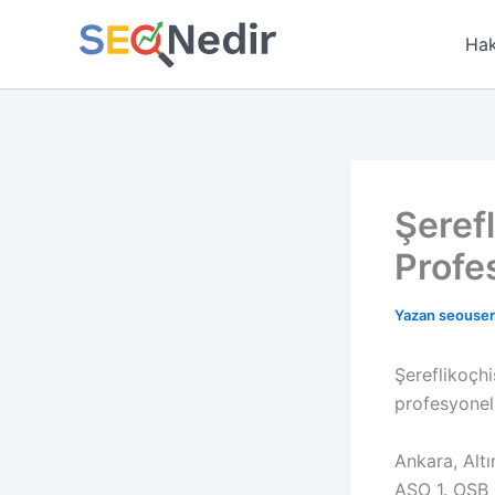
İçeriğe
atla
Hak
Şeref
Profes
Yazan
seouse
Şereflikoçhi
profesyonel
Ankara, Alt
ASO 1. OSB 