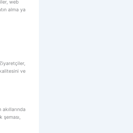
iler, web
satın alma ya
Ziyaretçiler,
kalitesini ve
 akıllarında
nk şeması,