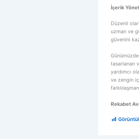
İçerik Yöne
Düzenli olar
uzman ve güv
güvenini ka
Günümüzde n
tasarlanan v
yardımcı olab
ve zengin iç
farklılaşman
Rekabet Av
Görüntü