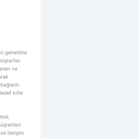
n genellikle
müşteriler
lanan ve
arak
 bağlantı
Hedef kitle
tesi,
üşterileri
ve iletişim