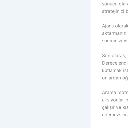
sonucu olar
stratejiniz
Ajans olara
aktarmanız g
sürecinizi v
Son olarak,
Derecelendir
kutlamak iste
onlardan öğ
Arama motor
aksiyonlar 
çalışır ve k
edemezsiniz