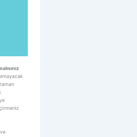
malısınız
 almayacak
 zaman
k
ye
eçirmeniz
 ve