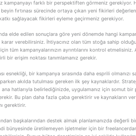
ız kampanyayı farklı bir perspektiften görmeniz gerekiyor.
 beyin fırtınası sürecinde ortaya çıkan yeni fikirleri değerl
 katkı sağlayacak fikirleri eyleme geçirmeniz gerekiyor.
ımda elde edilen sonuçlara göre yeni dönemde hangi kampan
karar verebilirsiniz. İhtiyacınız olan tüm stoğa sahip oldu
çin tüm kampanyalarınızın ayrıntılarını kontrol etmelisiniz.
irli bir erişim noktası tanımlamanız gerekir.
sı esnekliği, bir kampanya sırasında daha esprili olmanızı sa
arken akılda tutulması gereken ilk şey kaynaklardır. Stratej
i ana hatlarıyla belirlediğinizde, uygulamanız için somut bir 
ekir. Bu plan daha fazla çaba gerektirir ve kaynakların ver
ı gerektirir.
sından başkalarından destek almak planlamanızda değerli bi
endi bünyesinde üretilemeyen işletmeler için bir freelancerd