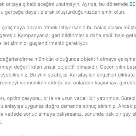
ak ortaya çıkabileceğini unutmayın. Ayrıca, bu dönemde
SE
i bu gerçeğe dayalı olarak oluşturduğunuzdan emin olun.
k çalışmaya devam etmek istiyorsanız bu bakış açısını müşte
erekir. Kampanyanızı geri bildirimlerle daha etkili hale geti
e iletişiminizi güçlendirmeniz gerekiyor.
 değerlendirme mümkün olduğunca objektif olmaya çalışmalı
meyi değerli kılan unsur objektif olmasıdır. Geçen yılın başa
yebilirsiniz. Bu yılın stratejisi, karşılaşılan engelleri dikkate
renmeyi ve mümkün olduğunca onlardan kaçınmayı gerektir
u optimizasyonu, orta ve uzun vadeli bir yatırımdır. Süreçl
bu anlayışa uygunsa doğru zamanda sonuç alırsınız. Ancak p
ısa vadede sonuç almaya çalışırsanız, sonunda pek bir şey e
.