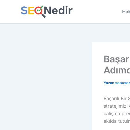
İçeriğe
atla
Hak
Başarı
Adımd
Yazan
seouse
Başarılı Bir
stratejimizi
çalışma pren
akılda tutul