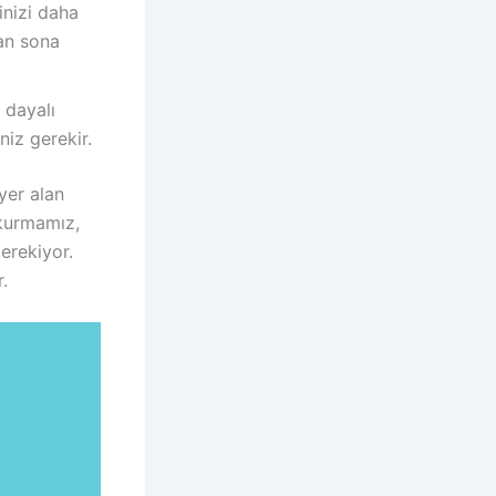
inizi daha
tan sona
 dayalı
niz gerekir.
yer alan
i kurmamız,
erekiyor.
.