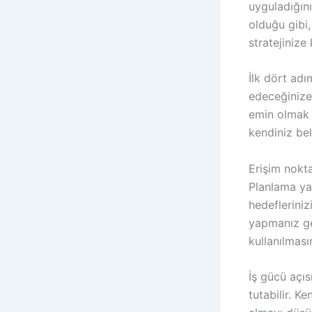
uyguladığın
olduğu gibi,
stratejinize
İlk dört ad
edeceğinize 
emin olmak i
kendiniz bel
Erişim nokta
Planlama yap
hedefleriniz
yapmanız ger
kullanılmasın
İş gücü açı
tutabilir. K