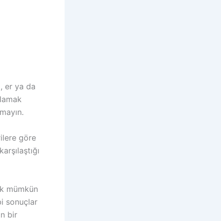
, er ya da
ulamak
tmayın.
rilere göre
arşılaştığı
rek mümkün
bi sonuçlar
n bir