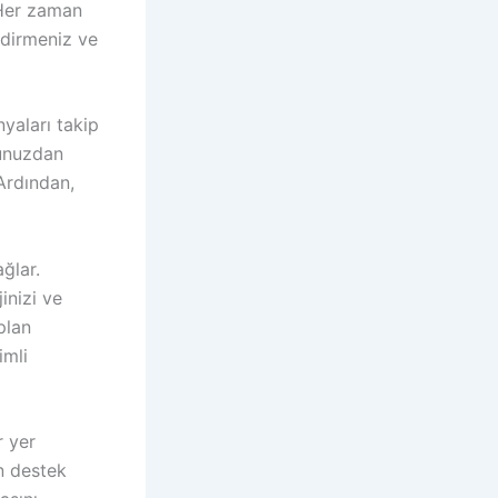
 Her zaman
endirmeniz ve
yaları takip
ğunuzdan
 Ardından,
ğlar.
inizi ve
plan
imli
r yer
an destek