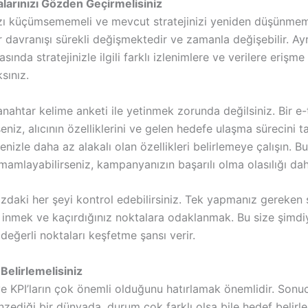
alarınızı Gözden Geçirmelisiniz
zı küçümsememeli ve mevcut stratejinizi yeniden düşünmeme
davranışı sürekli değişmektedir ve zamanla değişebilir. Ayr
asında stratejinizle ilgili farklı izlenimlere ve verilere erişm
sınız.
nahtar kelime anketi ile yetinmek zorunda değilsiniz. Bir e-
eniz, alıcının özelliklerini ve gelen hedefe ulaşma sürecini 
jenizle daha az alakalı olan özellikleri belirlemeye çalışın. 
mamlayabilirseniz, kampanyanızın başarılı olma olasılığı dah
daki her şeyi kontrol edebilirsiniz. Tek yapmanız gereken s
 inmek ve kaçırdığınız noktalara odaklanmak. Bu size şimdi
 değerli noktaları keşfetme şansı verir.
Belirlemelisiniz
ve KPI’ların çok önemli olduğunu hatırlamak önemlidir. Sonu
nzediği bir dünyada, durum çok farklı olsa bile hedef belir