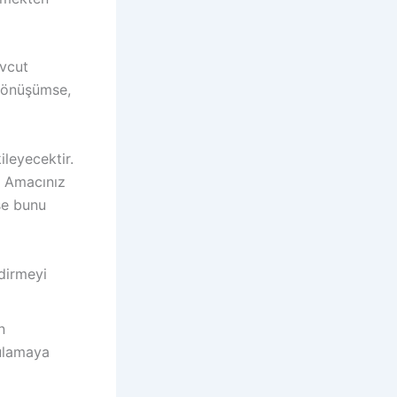
evcut
 dönüşümse,
ileyecektir.
. Amacınız
ise bunu
dirmeyi
n
gulamaya