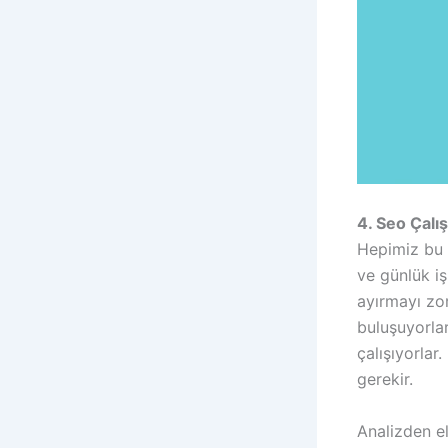
4. Seo Çalış
Hepimiz bu 
ve günlük i
ayırmayı zor
buluşuyorla
çalışıyorlar
gerekir.
Analizden e