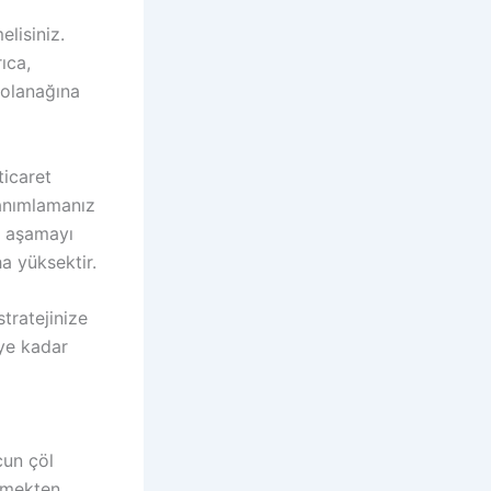
lisiniz.
ıca,
e olanağına
ticaret
tanımlamanız
Bu aşamayı
a yüksektir.
tratejinize
ye kadar
cun çöl
lemekten