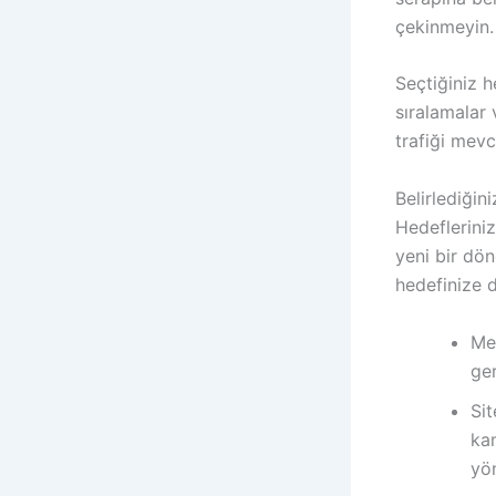
çekinmeyin.
Seçtiğiniz h
sıralamalar 
trafiği mevc
Belirlediğin
Hedeflerini
yeni bir dön
hedefinize 
Me
ger
Sit
ka
yön