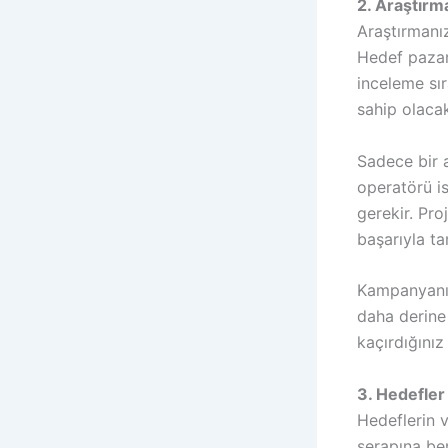
2. Araştırm
Araştırmanı
Hedef pazar 
inceleme sır
sahip olacak
Sadece bir a
operatörü is
gerekir. Pro
başarıyla ta
Kampanyanız
daha derine
kaçırdığınız
3. Hedefler 
Hedeflerin 
serapına be