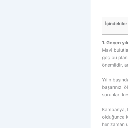
İçindekiler
1. Geçen yı
Mavi bulutla
geç bu planl
önemlidir, 
Yılın başında
başarınızı ö
sorunları keş
Kampanya, k
olduğunca kr
her zaman ul