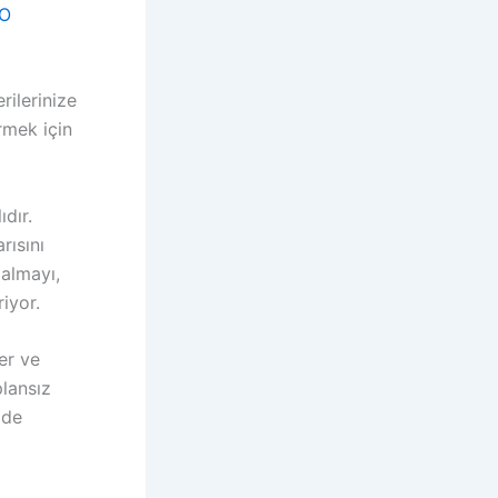
O
rilerinize
rmek için
dır.
rısını
 almayı,
iyor.
er ve
lansız
lde