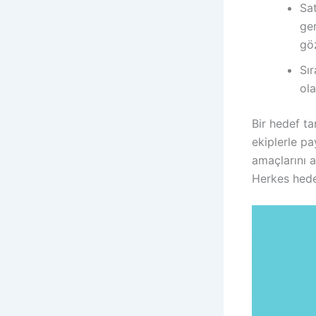
Sat
ger
gö
Sır
ola
Bir hedef t
ekiplerle pa
amaçlarını a
Herkes hedef