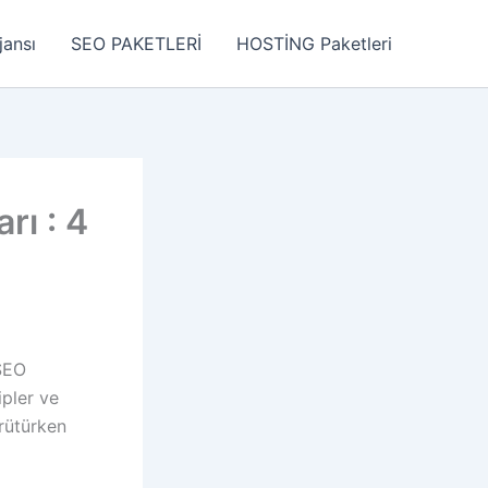
jansı
SEO PAKETLERİ
HOSTİNG Paketleri
rı : 4
 SEO
ipler ve
ürütürken