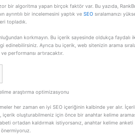
zor bir algoritma yapan birçok faktör var. Bu yazıda, RankB
ın ayrıntılı bir incelemesini yaptık ve
SEO
sıralamanızı yükse
eri topladık.
unluğundan korkmayın. Bu içerik sayesinde oldukça faydalı ik
gi edinebilirsiniz. Ayrıca bu içerik, web sitenizin arama sıra
k ve performansı artıracaktır.
elime araştırma optimizasyonu
meler her zaman en iyi SEO içeriğinin kalbinde yer alır. İçeri
, içerik oluşturabilmeniz için önce bir anahtar kelime aram
kabeti ortadan kaldırmak istiyorsanız, anahtar kelime anket
 önermiyoruz.