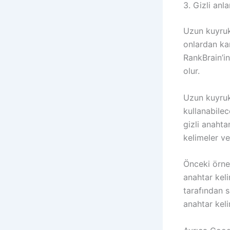
3. Gizli anl
Uzun kuyruk
onlardan ka
RankBrain’in
olur.
Uzun kuyruk
kullanabile
gizli anahta
kelimeler vey
Önceki örnek
anahtar keli
tarafından s
anahtar keli