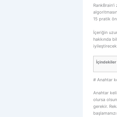
RankBrain’i 
algoritmasın
15 pratik ön
İçeriğin uz
hakkında bil
iyileştirece
İçindekiler
# Anahtar k
Anahtar keli
olursa olsun
gerekir. Re
başlamanızı