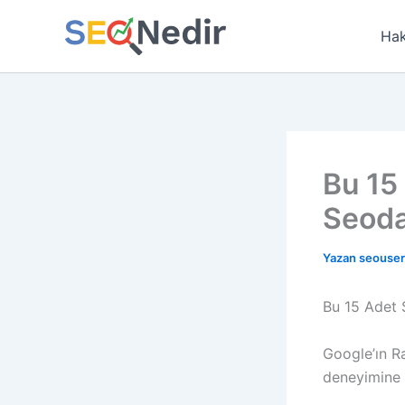
İçeriğe
atla
Hak
Bu 15
Seoda
Yazan
seouse
Bu 15 Adet 
Google’ın R
deneyimine 