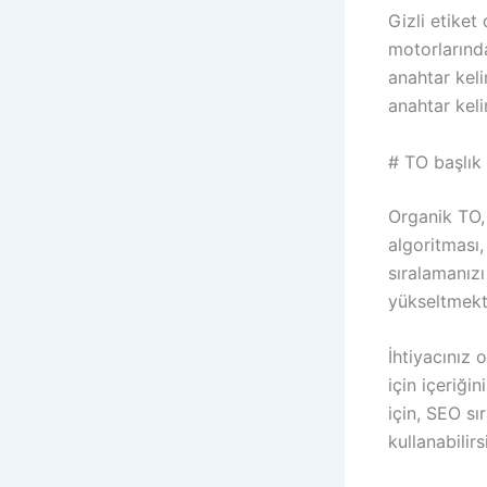
Gizli etiket
motorlarında
anahtar keli
anahtar kel
# TO başlık 
Organik TO,
algoritması
sıralamanızı
yükseltmekti
İhtiyacınız 
için içeriği
için, SEO sı
kullanabilirs