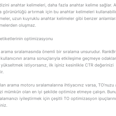
 dizini anahtar kelimeleri, daha fazla anahtar kelime sağlar.
 görünürlüğü artırmak için bu anahtar kelimeleri kullanabilir
meler, uzun kuyruklu anahtar kelimeler gibi benzer anlamlar
imelerden oluşmaz.
etiketlerinin optimizasyonu
 arama sıralamasında önemli bir sıralama unsurudur. RankBra
, kullanıcının arama sonuçlarıyla etkileşime geçmeye odaklan
 yükseltmek istiyorsanız, ilk işiniz kesinlikle CTR değerinizi
r.
olan arama motoru sıralamalarına ihtiyacınız varsa, TO’nuzu
nizi mümkün olan en iyi şekilde optimize etmeye çalışın. Bu
ralamanızı iyileştirmek için çeşitli TO optimizasyon ipuçlarını
iniz.