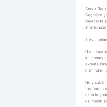
Ancak RankBr
Geçmişte yap
Gelecekte a
stratejinizi
1. Aynı anl
Uzun kuyruk
kullanmaya 
aktivite bi
kısmındaki G
Ne yazık ki
tarafından 
uzun kuyrukl
kelimenin so