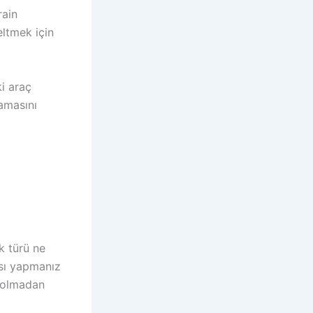
rain
ltmek için
i araç
lamasını
k türü ne
ası yapmanız
i olmadan