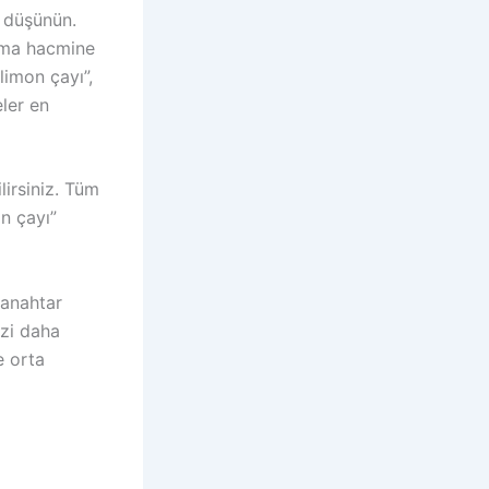
i düşünün.
ama hacmine
 limon çayı”,
eler en
lirsiniz. Tüm
n çayı”
 anahtar
izi daha
e orta