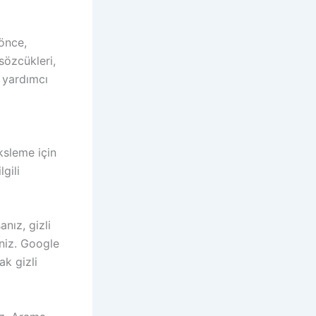
önce,
sözcükleri,
a yardımcı
ksleme için
gili
nız, gizli
iniz. Google
ak gizli