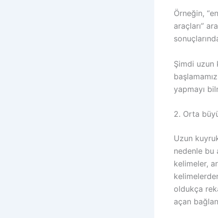
Örneğin, “e
araçları” a
sonuçlarınd
Şimdi uzun 
başlamamız 
yapmayı bil
2. Orta büyü
Uzun kuyruk
nedenle bu 
kelimeler, 
kelimelerde
oldukça reka
açan bağlant