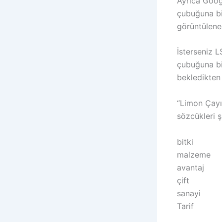
Ayrıca Goog
çubuğuna bir
görüntülenec
İsterseniz L
çubuğuna bir
bekledikten 
“Limon Çayı”
sözcükleri ş
bitki
malzeme
avantaj
çift
sanayi
Tarif