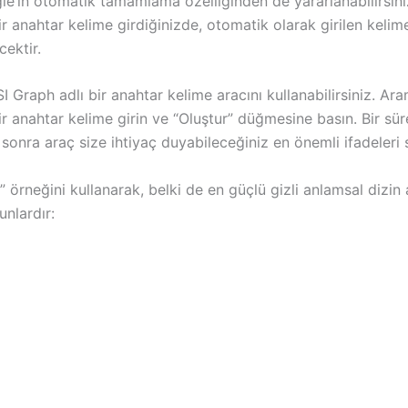
le’ın otomatik tamamlama özelliğinden de yararlanabilirsin
 anahtar kelime girdiğinizde, otomatik olarak girilen kelim
ektir.
SI Graph adlı bir anahtar kelime aracını kullanabilirsiniz. Ar
 anahtar kelime girin ve “Oluştur” düğmesine basın. Bir sür
sonra araç size ihtiyaç duyabileceğiniz en önemli ifadeleri 
 örneğini kullanarak, belki de en güçlü gizli anlamsal dizin
unlardır: