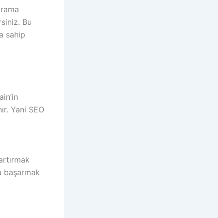
 Arama
siniz. Bu
a sahip
in’in
ır. Yani SEO
 artırmak
nu başarmak