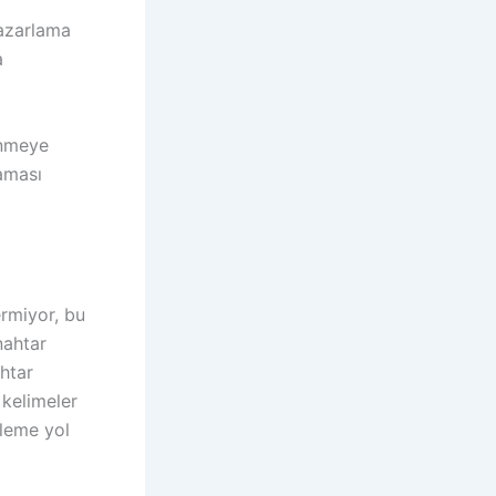
pazarlama
a
ünmeye
aması
rmiyor, bu
nahtar
htar
 kelimeler
yleme yol