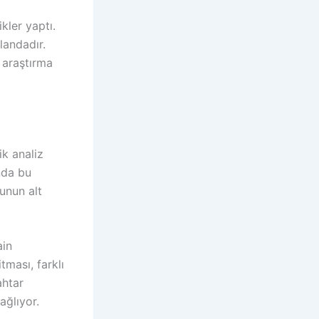
kler yaptı.
landadır.
 araştırma
k analiz
nda bu
unun alt
ain
tması, farklı
ahtar
ağlıyor.