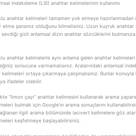
amsal indeksleme (LSI) anahtar kelimelerinin kullanımı
lu anahtar kelimeleri tamamen yok etmeye hazırlanmadan 
r etme şansınız olduğunu bilmelisiniz. Uzun kuyruk anahtar 
 sevdiği gizli anlamsal dizin anahtar sözcüklerini bulmanız
lu anahtar kelimelerle aynı anlama gelen anahtar kelimeleri
ceğiniz sonucuna varmamalısınız. Aralarındaki anlamsal inde
r kelimeleri ortaya çıkarmaya çalışmalısınız. Bunlar konuyla il
a ifadeler olabilir.
te “limon çayı” anahtar kelimesini kullanarak arama yaparsa
meleri bulmak için Google’ın arama sonuçlarını kullanabilirs
ağlanan ilgili arama bölümünde lacivert kelimelere göz atar
meleri keşfetmeye başlayabilirsiniz.