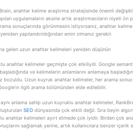
ain, anahtar kelime araştırma stratejisinde önemli değişikli
ılan uygulamaların aksine artık araştırmacıların niyeti ön p
rama sonuçlarında görünmesini istiyorsanız, anahtar kelime
n yeniden yapılandırıldığından emin olmanız gerekir.
ama gelen uzun anahtar kelimeleri yeniden düşünün
lu anahtar kelimeler geçmişte çok etkiliydi. Google semanti
başladığında ve kelimelerin anlamlarını anlamaya başladığı
raz bozuldu. Uzun kuyruk anahtar kelimeler, her arama sonuc
oogle’ın ilgili arama bölümünden elde edilebilir.
, aynı anlama sahip uzun kuyruklu anahtar kelimeler, RankBr
oluşturulan
SEO
dünyasında çok etkili değil. Sıra beyin algori
u anahtar kelimeleri ayırt etmede çok iyidir. Birden çok an
nuçlarını sağlamak yerine, artık kullanıcılara benzer içerik s