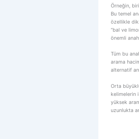
Örneğin, bir
Bu temel an
özellikle dik
“bal ve limo
önemli anaht
Tüm bu anaht
arama haciml
alternatif 
Orta büyükl
kelimelerin i
yüksek aram
uzunlukta a