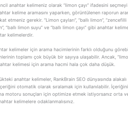
incil anahtar kelimeniz olarak “limon çayı” ifadesini seçmey
ahtar kelime aramasını yaparken, görüntülenen raporun ar
kat etmeniz gerekir. “Limon çayları”, “ballı limon”, “zencefilli
n”, “ballı limon suyu” ve “ballı limon çayı” gibi anahtar kelim
ar kelimelerdir.
ar kelimeler için arama hacimlerinin farklı olduğunu görebi
erinin toplamı çok büyük bir sayıya ulaşabilir. Ancak, “limo
anahtar kelimesi için arama hacmi hala çok daha düşük.
ükteki anahtar kelimeler, RankBrain SEO dünyasında alakalı
çeriğini otomatik olarak sıralamak için kullanılabilir. İçeriğin
a motoru sonuçları için optimize etmek istiyorsanız orta v
nahtar kelimelere odaklanmalısınız.