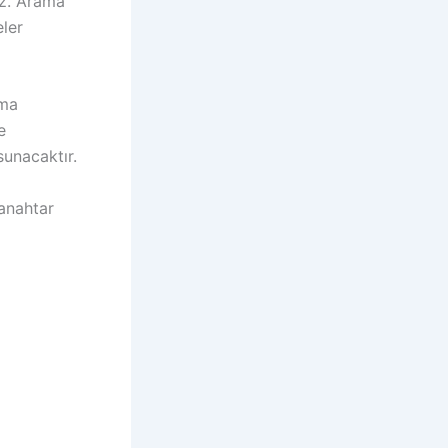
iz. Arama
eler
ama
e
sunacaktır.
 anahtar