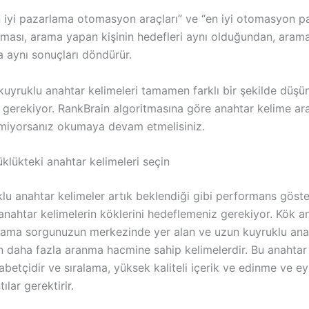
n iyi pazarlama otomasyon araçları” ve “en iyi otomasyon 
raması, arama yapan kişinin hedefleri aynı olduğundan, aram
a aynı sonuçları döndürür.
kuyruklu anahtar kelimeleri tamamen farklı bir şekilde düş
gerekiyor. RankBrain algoritmasına göre anahtar kelime ar
miyorsanız okumaya devam etmelisiniz.
klükteki anahtar kelimeleri seçin
lu anahtar kelimeler artık beklendiği gibi performans göste
anahtar kelimelerin köklerini hedeflemeniz gerekiyor. Kök a
arama sorgunuzun merkezinde yer alan ve uzun kuyruklu ana
n daha fazla aranma hacmine sahip kelimelerdir. Bu anahtar
betçidir ve sıralama, yüksek kaliteli içerik ve edinme ve e
ılar gerektirir.