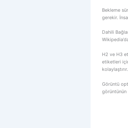
Bekleme süre
gerekir. İns
Dahili Bağla
Wikipedia’da
H2 ve H3 et
etiketleri i
kolaylaştırır.
Görüntü opt
görüntünün m