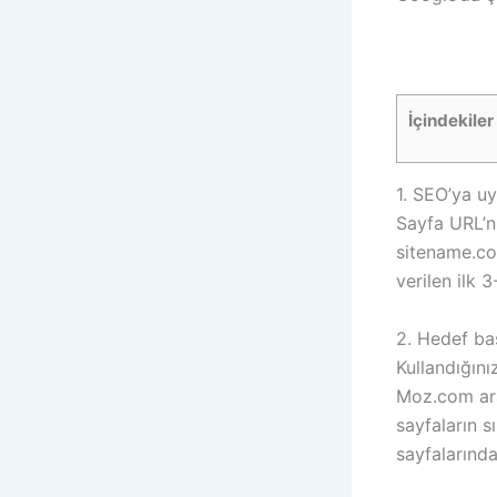
İçindekiler
1. SEO’ya uy
Sayfa URL’ni
sitename.co
verilen ilk 
2. Hedef baş
Kullandığını
Moz.com ara
sayfaların 
sayfalarında