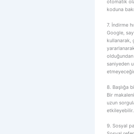
otomatik olar
koduna bakın
7. İndirme 
Google, say
kullanarak, 
yararlanarak
olduğundan 
saniyeden uz
etmeyeceğin
8. Başlığa bi
Bir makaleni
uzun sorgul
etkileyebilir
9. Sosyal p
Sosyal refer