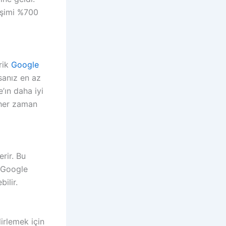
eşimi %700
rik
Google
sanız en az
’ın daha iyi
k her zaman
rir. Bu
 Google
ilir.
lirlemek için