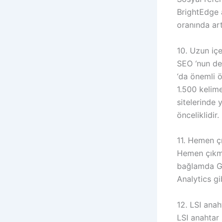
BrightEdge 
oranında art
10. Uzun içe
SEO ‘nun ded
‘da önemli ö
1.500 kelime
sitelerinde 
önceliklidir.
11. Hemen ç
Hemen çıkma 
bağlamda Go
Analytics gi
12. LSI anah
LSI anahtar 