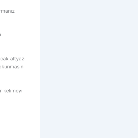
urmanız
i
cak altyazı
 okunmasını
r kelimeyi