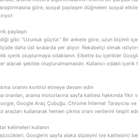
araştırmasına göre, sosyal paylaşım düğmeleri sosyal etkil
ırıyor.
rik paylaşın
iği gibi: “Uzunluk güçtür.” Bir ankete göre, uzun biçimli içe
lçüde daha üst sıralarda yer alıyor. Rekabetçi olmak istiyor
lik içerik oluşturmaya odaklanın. Elbette bu içerikler Google
yer alacak şekilde oluşturulmamalıdır. Kullanıcı odaklı içeri
ıkma oranını kontrol etmeye devam edin
oranları, arama motorlarına sayfa kalitesi hakkında fikir ve
ogle, Google Araç Çubuğu, Chrome İnternet Tarayıcısı ve
bi araçları kullanarak hemen çıkma oranı verilerini tespit edeb
tar kelimeleri kullanın
sözcükleri, Google’ın sayfa alaka düzeyini (ve kalitesini) be