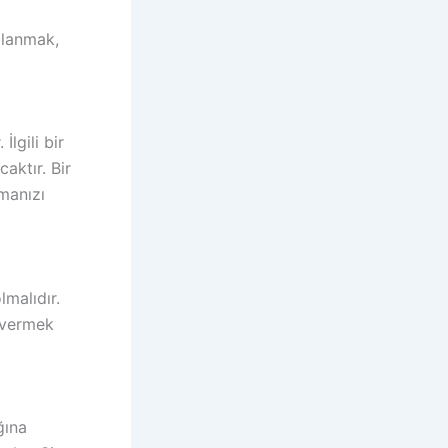
llanmak,
İlgili bir
aktır. Bir
amanızı
lmalıdır.
 vermek
ğına