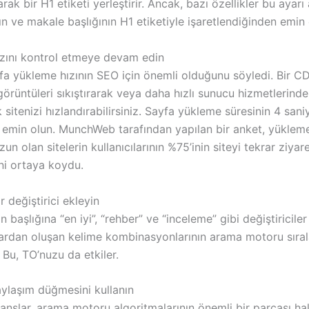
ak bir H1 etiketi yerleştirir. Ancak, bazı özellikler bu ayarı a
 ve makale başlığının H1 etiketiyle işaretlendiğinden emin 
hızını kontrol etmeye devam edin
fa yükleme hızının SEO için önemli olduğunu söyledi. Bir C
görüntüleri sıkıştırarak veya daha hızlı sunucu hizmetlerind
 sitenizi hızlandırabilirsiniz. Sayfa yükleme süresinin 4 sani
emin olun. MunchWeb tarafından yapılan bir anket, yükleme
un olan sitelerin kullanıcılarının %75’inin siteyi tekrar ziyar
i ortaya koydu.
r değiştirici ekleyin
n başlığına “en iyi”, “rehber” ve “inceleme” gibi değiştiricile
ardan oluşan kelime kombinasyonlarının arama motoru sıra
. Bu, TO’nuzu da etkiler.
aylaşım düğmesini kullanın
anslar, arama motoru algoritmalarının önemli bir parçası hal