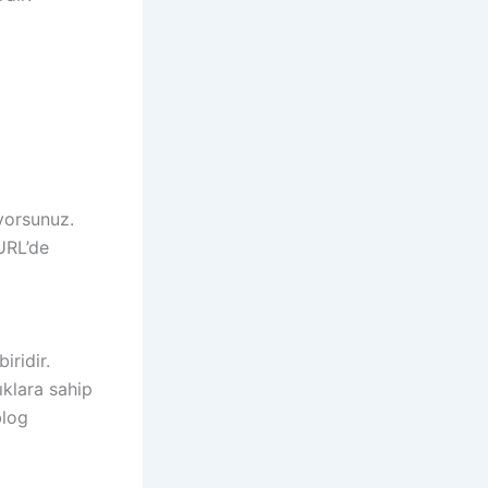
iyorsunuz.
URL’de
iridir.
ıklara sahip
blog