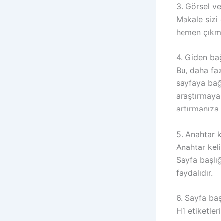
3. Görsel ve
Makale sizi 
hemen çıkma 
4. Giden bağ
Bu, daha fazl
sayfaya bağl
araştırmaya 
artırmanıza 
5. Anahtar k
Anahtar keli
Sayfa başlı
faydalıdır.
6. Sayfa başl
H1 etiketler