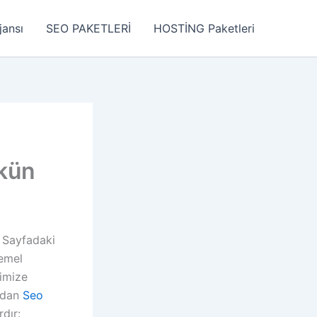
jansı
SEO PAKETLERİ
HOSTİNG Paketleri
kün
 Sayfadaki
temel
timize
ından
Seo
dır: