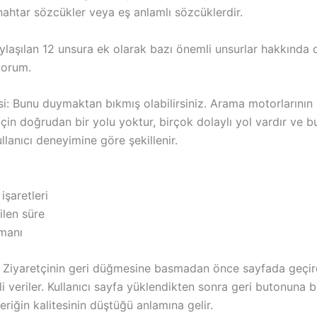
nahtar sözcükler veya eş anlamlı sözcüklerdir.
laşılan 12 unsura ek olarak bazı önemli unsurlar hakkında d
yorum.
esi: Bunu duymaktan bıkmış olabilirsiniz. Arama motorlarının 
çin doğrudan bir yolu yoktur, birçok dolaylı yol vardır ve b
ullanıcı deneyimine göre şekillenir.
şaretleri
ilen süre
manı
i: Ziyaretçinin geri düğmesine basmadan önce sayfada geçir
li veriler. Kullanıcı sayfa yüklendikten sonra geri butonuna 
eriğin kalitesinin düştüğü anlamına gelir.