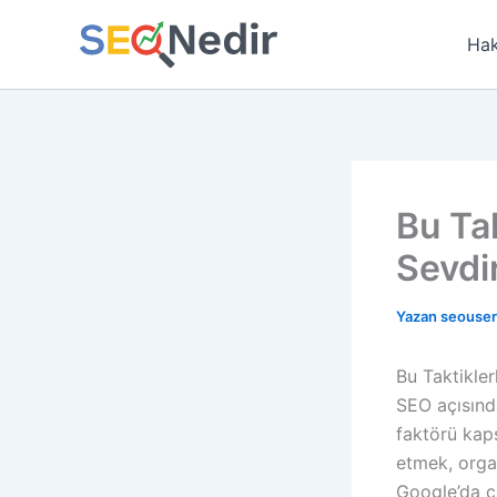
İçeriğe
atla
Hak
Bu Tak
Sevdi
Yazan
seouse
Bu Taktikle
SEO açısınd
faktörü kap
etmek, orga
Google’da çı