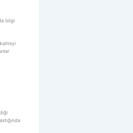
a bilgi
kaliteyi
unlar
diği
bastığında