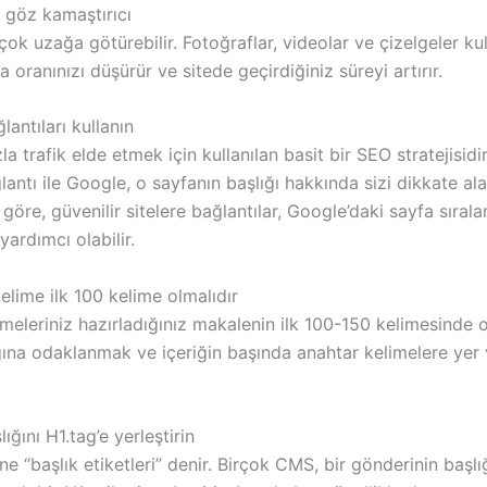
 göz kamaştırıcı
çok uzağa götürebilir. Fotoğraflar, videolar ve çizelgeler ku
oranınızı düşürür ve sitede geçirdiğiniz süreyi artırır.
lantıları kullanın
a trafik elde etmek için kullanılan basit bir SEO stratejisidir. 
antı ile Google, o sayfanın başlığı hakkında sizi dikkate alac
göre, güvenilir sitelere bağlantılar, Google’daki sayfa sıral
yardımcı olabilir.
elime ilk 100 kelime olmalıdır
meleriniz hazırladığınız makalenin ilk 100-150 kelimesinde o
ğına odaklanmak ve içeriğin başında anahtar kelimelere yer
ığını H1.tag’e yerleştirin
ine “başlık etiketleri” denir. Birçok CMS, bir gönderinin başlı