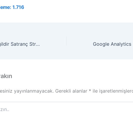
leme:
1.716
Seo Bir Yarış Değildir Satranç Stratejisidir Akıllı 22 Hamle Yap ve Kazan!!!
rakın
esiniz yayınlanmayacak.
Gerekli alanlar
*
ile işaretlenmişler