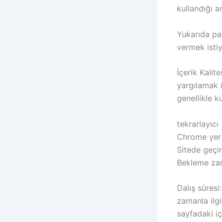
kullandığı a
Yukarıda pay
vermek isti
İçerik Kalit
yargılamak i
genellikle k
tekrarlayıcı
Chrome yer i
Sitede geçir
Bekleme za
Dalış süres
zamanla ilgi
sayfadaki iç