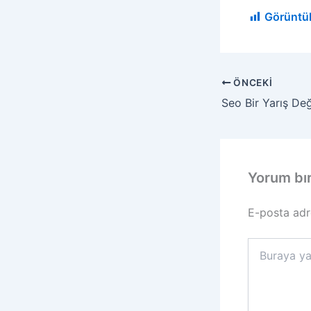
Görüntü
ÖNCEKI
Yorum bı
E-posta adr
Buraya
yazın..