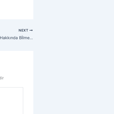
NEXT
Google Analytics Hakkında Bİlmediklerinizi Buradan Öğrenebilirsiniz
dir