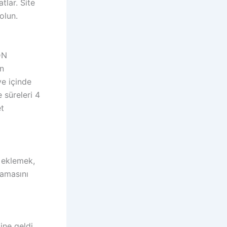
tlar. Site
olun.
DN
en
ye içinde
 süreleri 4
et
r eklemek,
lamasını
ine geldi.