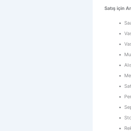
Satış için 
Saa
Vas
Vas
Mu
Alı
Mev
Sat
Pe
Sep
Sto
Rek