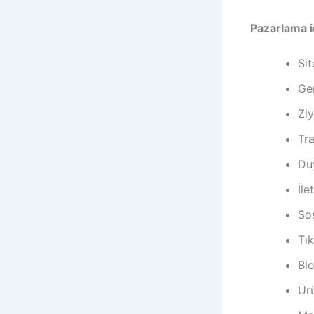
Pazarlama i
Sit
Ger
Ziy
Tra
Du
İle
Sos
Tı
Blo
Ür