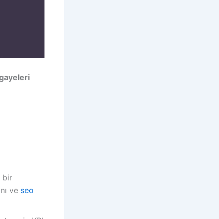
gayeleri
 bir
anı ve
seo