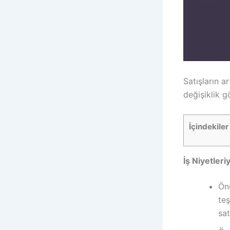
Satışların ar
değişiklik gö
İçindekiler
İş Niyetleri
Önü
teş
sat