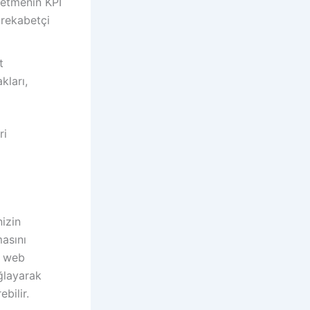
letmenin KPI
 rekabetçi
t
kları,
ri
nizin
masını
i, web
ğlayarak
bilir.