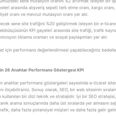
ümüzdeki sene mutasyon oranını %2 artırmak isteyen bir iş
eleri arasında alışveriş sepeti terk etme oranı, kargo oranı,
iyet oranı ve mevcut mutasyon oranı yer alır.
ecek sene site trafiğini %20 geliştirmek isteyen bir e-ticare
ebbüsçüsünün KPI gayeleri arasında site trafiği, trafik kayna
mosyon tıklama oranları ve sosyal paylaşımları yer alır.
ret için performans değerlendirmesi yapabileceğiniz bedelle
çin 26 Anahtar Performans Göstergesi KPI
an anahtar performans göstergeleri sayesinde e-ticaret site
ı ölçebilirsiniz. Sonuç olarak, SEO, bir web sitesinin sırala
 kullanılan bir dizi teknik ve stratejidir. İyi bir SEO stratejis
ganik arama sonuçlarında daha üst sıralarda yer almasını sa
rafik, daha fazla potansiyel müşteri ve daha fazla gelir getire