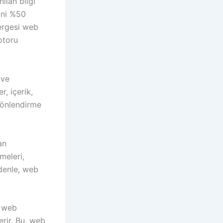
ılan bilgi
ğini %50
tergesi web
otoru
 ve
r, içerik,
yönlendirme
an
meleri,
edenle, web
, web
erir. Bu, web