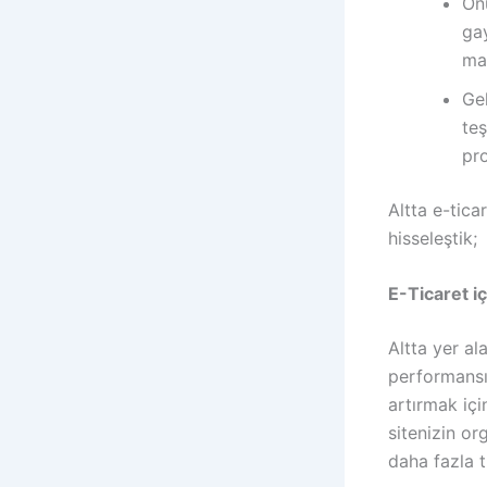
Ön
gay
mal
Gel
teş
pro
Altta e-tica
hisseleştik;
E-Ticaret i
Altta yer al
performansın
artırmak için
sitenizin or
daha fazla t