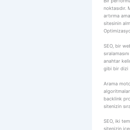
Bir performa
noktasıdır. 
artırma ama
sitesinin al
Optimizasyo
SEO, bir web
sıralamasını
anahtar kel
gibi bir dizi
Arama motorl
algoritmalar 
backlink pro
sitenizin sı
SEO, iki tem
sitenizin iç