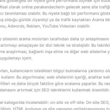
ns göstergesi bir niyete göre performans ölçmek için kullan
Misal olarak online perakendecilerin gelecek sene site trafi
cı tanımlaması olabilir. Bu niyete bağlı bir performans gös
mış olduğu günlük ziyaretçi ya da trafik kaynakları Arama M
nu, Adwords, Reklam, YouTube Videoları olabilir.
 sitesinin arama motorları tarafından daha iyi anlaşılmasını
 artırmayı amaçlayan bir dizi teknik ve stratejidir. Bu teknikle
ime araştırması, bağlantı inşa etme ve diğer web sitelerine 
 uygulamayı içerir.
arı, kullanıcıların istedikleri bilgiyi bulmalarına yardımcı ol
kullanır. Bu algoritmalar, web sitelerinin içeriği, anahtar keli
filleri ve daha birçok faktöre göre sıralama yaparlar. Bu n
ralamasını artırmak için SEO tekniklerini kullanmak önemlidir.
el kategoride incelenebilir: on-site ve off-site. On-site SEO
eriğinin, HTML kodunun ve site yapısının optimizasyonunu iç