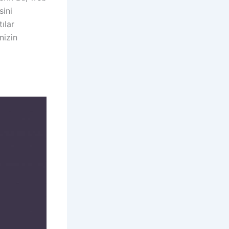
sini
ılar
nizin