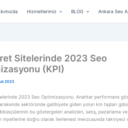
kımızda
Hizmetlerimiz
BLOG
Ankara Seo A
aret Sitelerinde 2023 Seo
izasyonu (KPI)
at 2023
itelerinde 2023 Seo Optimizasyonu. Anahtar performans gös
erakende sektöründe galibiyete giden yolun km taşları gibid
bbüsçülerinin bu göstergeleri analizleri, satış, pazarlama ve 
n niyetlerine doğru olarak ilerlemesi mevzusunda takviyeci o