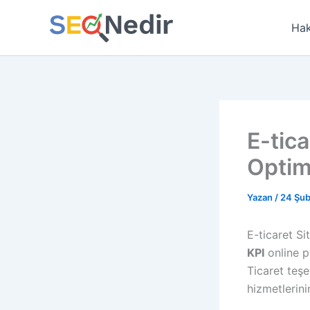
İçeriğe
atla
Hak
E-tic
Optim
Yazan
/
24 Şub
E-ticaret S
KPI
online p
Ticaret teşe
hizmetlerini