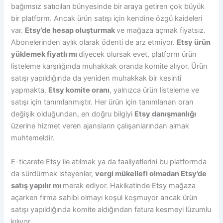
bağımsız satıcıları bünyesinde bir araya getiren çok büyük
bir platform. Ancak ürün satışı için kendine özgü kaideleri
var.
Etsy’de hesap oluşturmak
ve mağaza açmak fiyatsız.
Abonelerinden aylık olarak ödenti de arz etmiyor.
Etsy ürün
yüklemek fiyatlı mı
diyecek olursak evet, platform ürün
listeleme karşılığında muhakkak oranda komite alıyor. Ürün
satışı yapıldığında da yeniden muhakkak bir kesinti
yapmakta.
Etsy komite oranı
, yalnızca ürün listeleme ve
satışı için tanımlanmıştır. Her ürün için tanımlanan oran
değişik olduğundan, en doğru bilgiyi
Etsy danışmanlığı
üzerine hizmet veren ajansların çalışanlarından almak
muhtemeldir.
E-ticarete Etsy ile atılmak ya da faaliyetlerini bu platformda
da sürdürmek isteyenler,
vergi mükellefi olmadan Etsy’de
satış yapılır mı
merak ediyor. Hakikatinde Etsy mağaza
açarken firma sahibi olmayı koşul koşmuyor ancak ürün
satışı yapıldığında komite aldığından fatura kesmeyi lüzumlu
kılıyor.