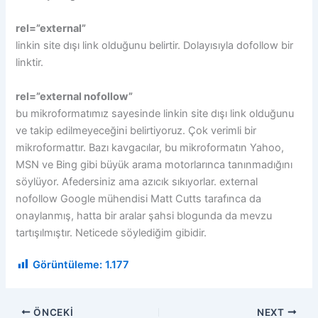
rel=”external”
linkin site dışı link olduğunu belirtir. Dolayısıyla dofollow bir
linktir.
rel=”external nofollow”
bu mikroformatımız sayesinde linkin site dışı link olduğunu
ve takip edilmeyeceğini belirtiyoruz. Çok verimli bir
mikroformattır. Bazı kavgacılar, bu mikroformatın Yahoo,
MSN ve Bing gibi büyük arama motorlarınca tanınmadığını
söylüyor. Afedersiniz ama azıcık sıkıyorlar. external
nofollow Google mühendisi Matt Cutts tarafınca da
onaylanmış, hatta bir aralar şahsi blogunda da mevzu
tartışılmıştır. Neticede söylediğim gibidir.
Görüntüleme:
1.177
ÖNCEKI
NEXT