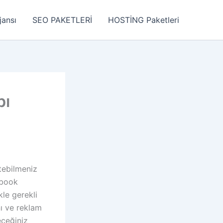
jansı
SEO PAKETLERİ
HOSTİNG Paketleri
bı
tebilmeniz
ebook
kle gerekli
ı ve reklam
eceğiniz