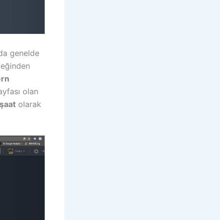
ada genelde
ceğinden
rn
ayfası olan
şaat
olarak