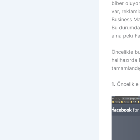
biber oluyo
var, reklaml
Business Man
Bu durumda 
ama peki Fa
Öncelikle b
halihazırda
tamamlandığ
1.
Öncelikle