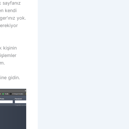
k sayfanız
den kendi
er’ınız yok.
erekiyor
 kişinin
işlemler
ım.
ne gidin.