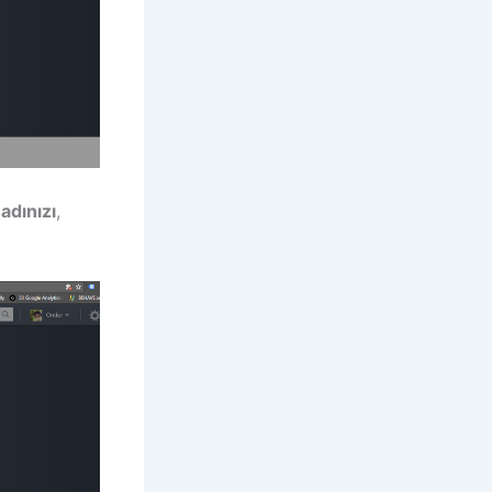
a
adınızı
,