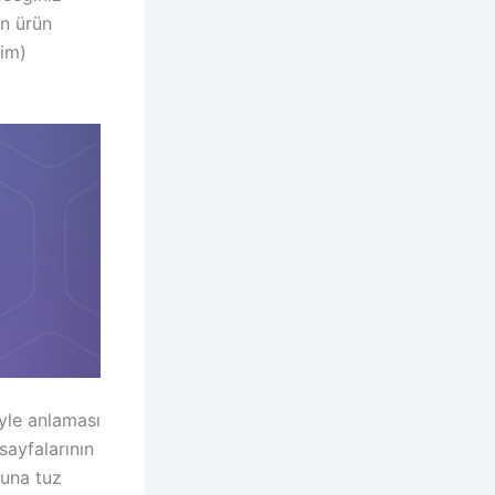
an ürün
lim)
yle anlaması
sayfalarının
runa tuz