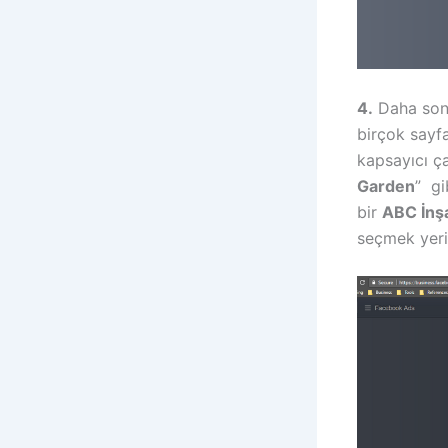
4.
Daha sonr
birçok sayf
kapsayıcı çat
Garden
” gi
bir
ABC İnş
seçmek yeri