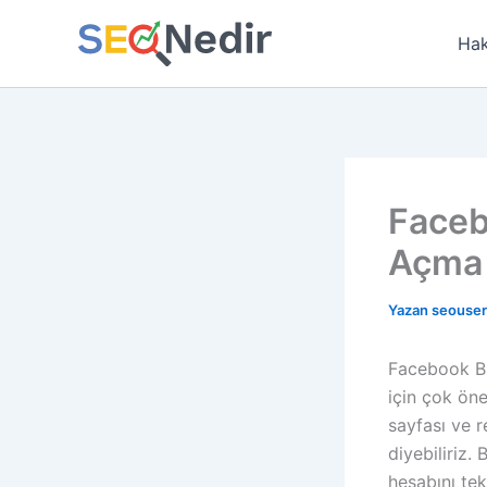
İçeriğe
atla
Hak
Faceb
Açma
Yazan
seouse
Facebook Bu
için çok ön
sayfası ve r
diyebiliriz
hesabını tek