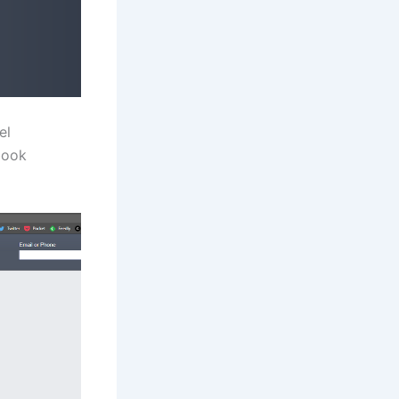
el
ebook