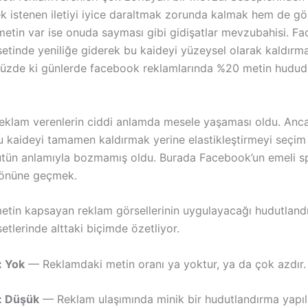
k istenen iletiyi iyice daraltmak zorunda kalmak hem de gör
etin var ise onuda sayması gibi gidişatlar mevzubahisi. F
setinde yeniliğe giderek bu kaideyi yüzeysel olarak kaldırm
üzde ki günlerde facebook reklamlarında %20 metin hudud
reklam verenlerin ciddi anlamda mesele yaşaması oldu. Anc
 kaideyi tamamen kaldırmak yerine elastikleştirmeyi seçim 
tün anlamıyla bozmamış oldu. Burada Facebook’un emeli 
 önüne geçmek.
tin kapsayan reklam görsellerinin uygulayacağı hudutlandı
etlerinde alttaki biçimde özetliyor.
: Yok
— Reklamdaki metin oranı ya yoktur, ya da çok azdır.
: Düşük
— Reklam ulaşımında minik bir hudutlandırma yapılı