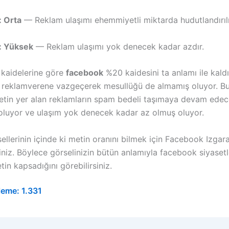
: Orta
— Reklam ulaşımı ehemmiyetli miktarda hudutlandırılı
: Yüksek
— Reklam ulaşımı yok denecek kadar azdır.
 kaidelerine göre
facebook
%20 kaidesini ta anlamı ile kald
i reklamverene vazgeçerek mesullüğü de almamış oluyor. B
etin yer alan reklamların spam bedeli taşımaya devam edec
oluyor ve ulaşım yok denecek kadar az olmuş oluyor.
llerinin içinde ki metin oranını bilmek için Facebook Izgara
siniz. Böylece görselinizin bütün anlamıyla facebook siyaset
in kapsadığını görebilirsiniz.
leme:
1.331