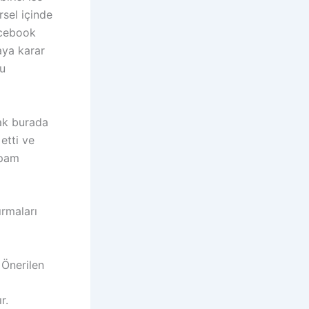
sel içinde
acebook
aya karar
u
ak burada
etti ve
spam
rmaları
 Önerilen
r.