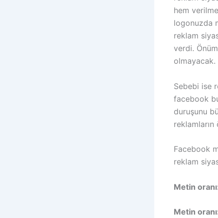
hem verilme
logonuzda m
reklam siya
verdi. Önüm
olmayacak.
Sebebi ise 
facebook bu
duruşunu bü
reklamların
Facebook me
reklam siyas
Metin oranı
Metin oranı