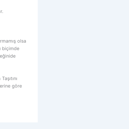
r.
ırmamış olsa
u biçimde
eğinide
 Taşıtını
lerine göre