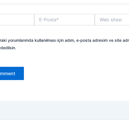
E-
Web
Posta*
sitesi
aki yorumlarımda kullanılması için adım, e-posta adresim ve site ad
dedilsin.