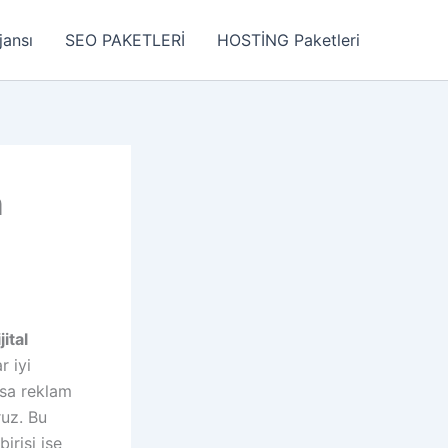
jansı
SEO PAKETLERİ
HOSTİNG Paketleri
n
jital
r iyi
rsa reklam
ruz. Bu
irisi ise