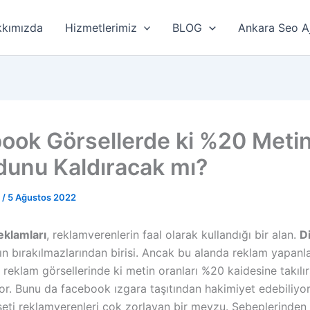
kımızda
Hizmetlerimiz
BLOG
Ankara Seo A
ook Görsellerde ki %20 Meti
unu Kaldıracak mı?
r
/
5 Ağustos 2022
eklamları
, reklamverenlerin faal olarak kullandığı bir alan.
Di
ın bırakılmazlarından birisi. Ancak bu alanda reklam yapanla
 reklam görsellerinde ki metin oranları %20 kaidesine takılı
or. Bunu da facebook ızgara taşıtından hakimiyet edebiliyo
eti reklamverenleri çok zorlayan bir mevzu. Sebeplerinden b