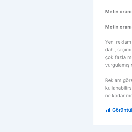
Metin oranı
Metin oranı
Yeni reklam
dahi, seçim
çok fazla m
vurgulamış 
Reklam görse
kullanabilir
ne kadar met
Görüntü