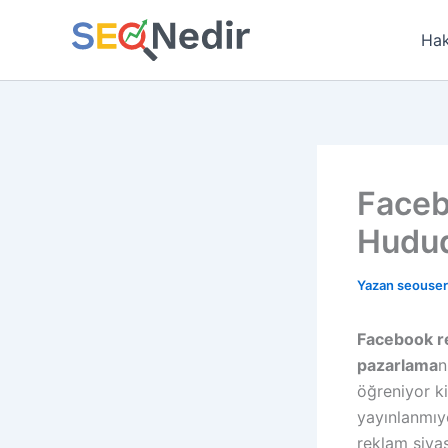
İçeriğe
atla
Hak
Faceb
Hudud
Yazan
seouse
Facebook r
pazarlama
n
öğreniyor ki
yayınlanmıy
reklam siyas