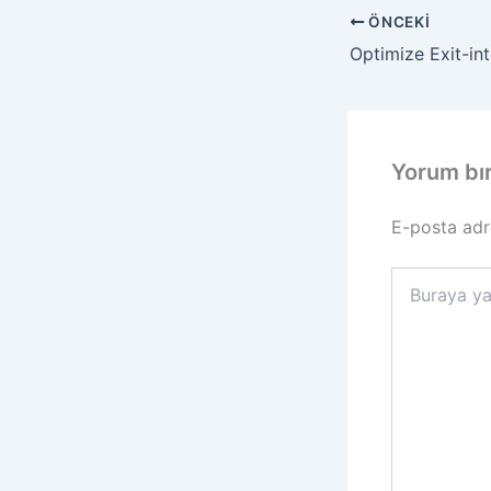
ÖNCEKI
Optimize Exit-in
Yorum bı
E-posta adr
Buraya
yazın..