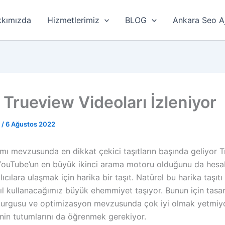
kımızda
Hizmetlerimiz
BLOG
Ankara Seo A
 Trueview Videoları İzleniyor
r
/
6 Ağustos 2022
ımı mevzusunda en dikkat çekici taşıtların başında geliyor 
 YouTube’un en büyük ikinci arama motoru olduğunu da hesa
lıcılara ulaşmak için harika bir taşıt. Natürel bu harika taşıt
ıl kullanacağımız büyük ehemmiyet taşıyor. Bunun için tasar
rgusu ve optimizasyon mevzusunda çok iyi olmak yetmiyo
erinin tutumlarını da öğrenmek gerekiyor.