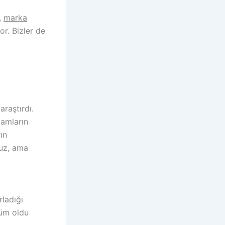
,
marka
or. Bizler de
raştırdı.
lamların
ın
ruz, ama
ladığı
süm oldu