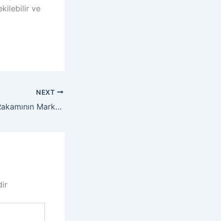
ilebilir ve
NEXT
Twitter Şahsiyet Rakamının Markalara Tesiri
dir