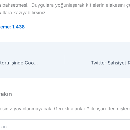
bahsetmesi. Duygulara yoğunlaşarak kitlelerin alakasını çek
llara kazıyabilirsiniz.
leme:
1.438
Apple, arama motoru işinde Google’a rakip olmaya mı geliyor?
rakın
esiniz yayınlanmayacak.
Gerekli alanlar
*
ile işaretlenmişler