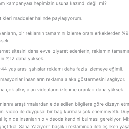
lam kampanyası hepimizin usuna kazındı değil mi?
stikleri maddeler halinde paylaşıyorum.
yanların, bir reklamın tamamını izleme oranı erkeklerden %
ksek.
ernet sitesini daha evvel ziyaret edenlerin, reklamın tamamı
anı %12 daha yüksek.
44 yaş arası şahıslar reklamı daha fazla izlemeye eğimli.
masyonlar insanların reklama alaka göstermesini sağlıyor.
a çok alkış alan videoların izlenme oranları daha yüksek.
larını araştırmalardan elde edilen bilgilere göre dizayn et
rın, video ile duygusal bir bağ kurması çok ehemmiyetli. Du
i için de insanların o videoda kendini bulması gerekiyor. Mi
“gnçtrkcll Sana Yazıyor!” başlıklı reklamında iletileşirken yaş