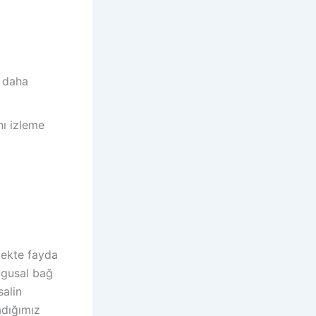
9 daha
nı izleme
mekte fayda
ygusal bağ
salin
adığımız