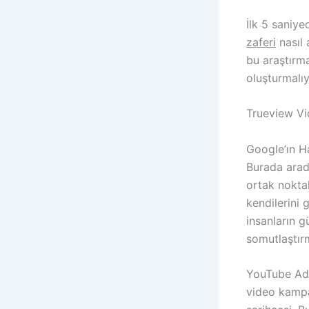
İlk 5 saniye
zaferi
nasıl 
bu araştırma
oluşturmalıy
Trueview Vid
Google’ın Ha
Burada arad
ortak noktal
kendilerini
insanların g
somutlaştır
YouTube Ads
video kampa