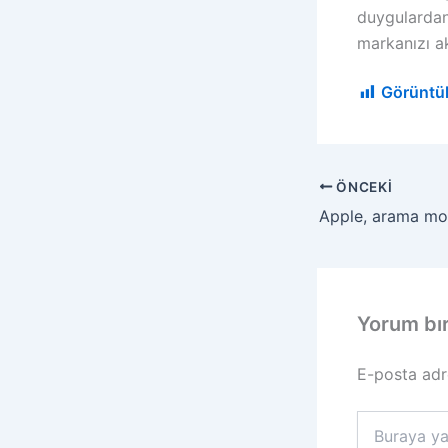
duygulardan 
markanızı akı
Görüntü
ÖNCEKI
Yorum bı
E-posta adr
Buraya
yazın..