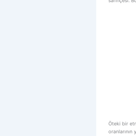
sarihçesi. B
Öteki bir et
oranlarının