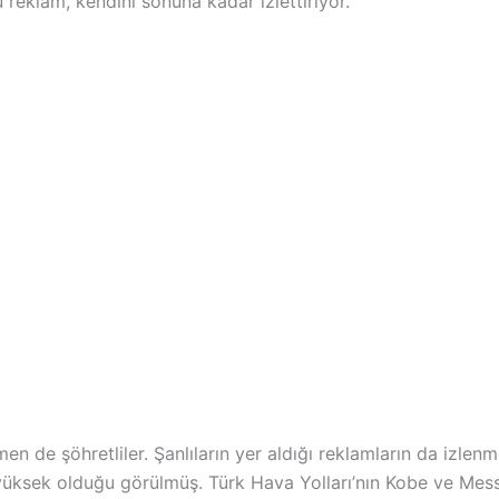
u reklam, kendini sonuna kadar izlettiriyor.
men de şöhretliler. Şanlıların yer aldığı reklamların da izlen
 yüksek olduğu görülmüş. Türk Hava Yolları’nın Kobe ve Mess