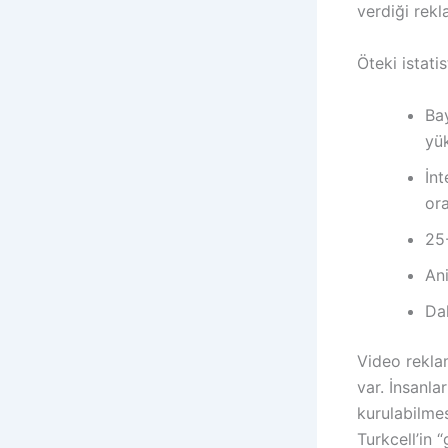
verdiği rek
Öteki istati
Ba
yü
İnt
or
25-
Ani
Dah
Video reklam
var. İnsanla
kurulabilmes
Turkcell’in 