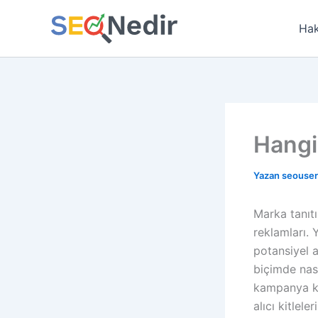
İçeriğe
atla
Hak
Hangi
Yazan
seouse
Marka tanıt
reklamları.
potansiyel a
biçimde nas
kampanya ku
alıcı kitlel