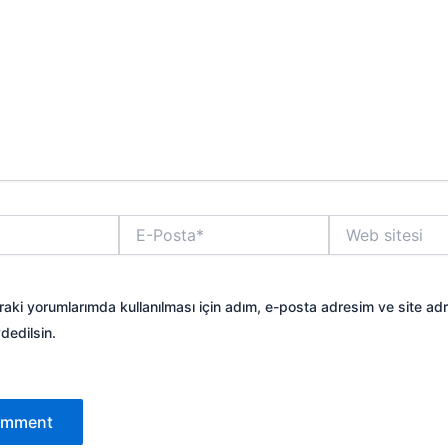
E-
Web
Posta*
sitesi
aki yorumlarımda kullanılması için adım, e-posta adresim ve site ad
dedilsin.