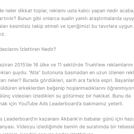
de neler dikkat toplar, reklamı usta kalıcı yapan nedir acaba
artırılır? Bunun gibi onlarca sualin yanıtı araştırmalarda uyuy
ları kesintisiz takip etmeli ve içeriğimizi bu tavırlara uygun
ız.
eolarını İzlettiren Nedir?
ziran 2015’de 16 ülke ve 11 sektörde TrueView reklamlarını a
ıkları şuydu: “Atla” butonuna basmadan en uzun izlenen rek
arı neler? Burada gördükleri, sarih ara farkla espri. Bayanlar
 güldüren erkeklerden beğenip hoşlanmadıklarını öğrenmiyo
ülünç videoları izledikleri su götürmez bir hakikat. Bunu da
mak için YouTube Ads Leaderboard’a bakmamız yeterli.
 Leaderboard’ın kazananı Akbank’ın babalar günü için hazır
nyası. Videoyu izlediğimde benim de suratımda bir tebes