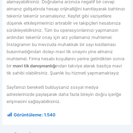
alamayabilirsiniz. Doğrulama arzınıza negatif bir cevap
almanız gidişatında hesap orijinalliğini kanıtlayarak bahtınızı
tekerrür tekerrür sınamalısınız. Keşfet gibi vaziyetlere
düşerek etkileşimlerinizi artırabilir ve takipçileri hesabınıza
sürükleyebilirsiniz. Tüm bu operasyonlarınızı yapmanızın
ardından tekerrür onay için arz yollamanız muhtemel.
İnstagramın bu mevzuda muhakkak bir sayı kısıtlaması
bulunmadığından dolayı mavi tik onayını yine almanız
muhtemel. Firma hesabı koşullarını yerine getirdikten sonra
bir
mavi tik danışmanlığı
ndan takviye alarak basitçe mavi
tik sahibi olabilirsiniz. Şuanlık bu hizmeti yapmamaktayız
Sayfamızı bereketli bulduysanız sosyal medya
adreslerinizde paylaşarak daha fazla bireyin doğru içeriğe
erişmesini sağlayabilirsiniz.
Görüntüleme:
1.540