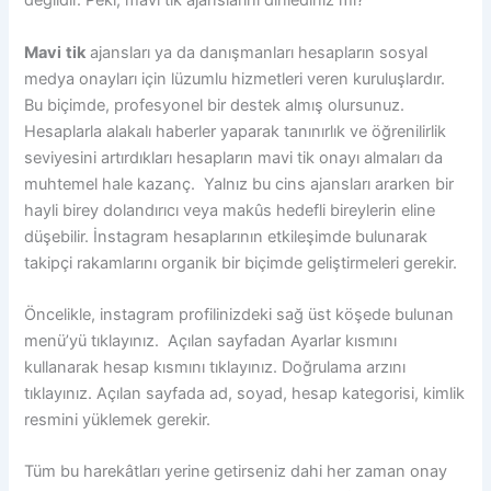
değildir. Peki, mavi tik ajanslarını dinlediniz mi?
Mavi
tik
ajansları ya da danışmanları hesapların sosyal
medya onayları için lüzumlu hizmetleri veren kuruluşlardır.
Bu biçimde, profesyonel bir destek almış olursunuz.
Hesaplarla alakalı haberler yaparak tanınırlık ve öğrenilirlik
seviyesini artırdıkları hesapların mavi tik onayı almaları da
muhtemel hale kazanç. Yalnız bu cins ajansları ararken bir
hayli birey dolandırıcı veya makûs hedefli bireylerin eline
düşebilir. İnstagram hesaplarının etkileşimde bulunarak
takipçi rakamlarını organik bir biçimde geliştirmeleri gerekir.
Öncelikle, instagram profilinizdeki sağ üst köşede bulunan
menü’yü tıklayınız. Açılan sayfadan Ayarlar kısmını
kullanarak hesap kısmını tıklayınız. Doğrulama arzını
tıklayınız. Açılan sayfada ad, soyad, hesap kategorisi, kimlik
resmini yüklemek gerekir.
Tüm bu harekâtları yerine getirseniz dahi her zaman onay