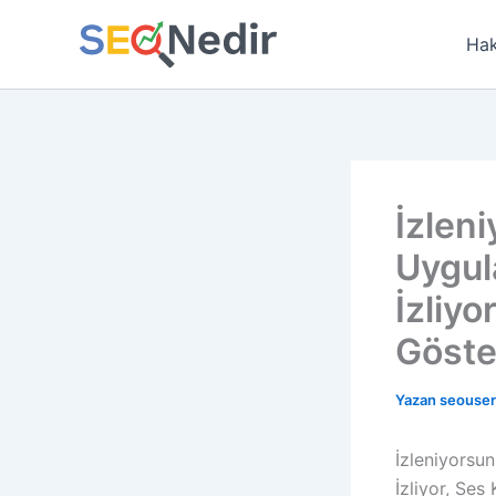
İçeriğe
atla
Hak
İzlen
Uygul
İzliy
Göste
Yazan
seouse
İzleniyorsu
İzliyor, Se