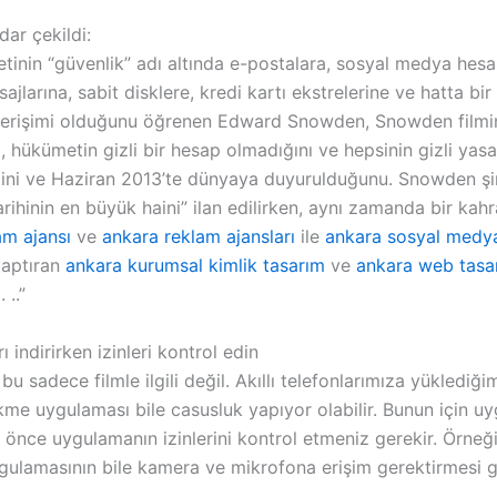
dar çekildi:
inin “güvenlik” adı altında e-postalara, sosyal medya hesa
ajlarına, sabit disklere, kredi kartı ekstrelerine ve hatta bir
 erişimi olduğunu öğrenen Edward Snowden, Snowden film
z, hükümetin gizli bir hesap olmadığını ve hepsinin gizli yasa
ini ve Haziran 2013’te dünyaya duyurulduğunu. Snowden ş
rihinin en büyük haini” ilan edilirken, aynı zamanda bir ka
am ajansı
ve
ankara reklam ajansları
ile
ankara sosyal medya
yaptıran
ankara kurumsal kimlik tasarım
ve
ankara web tasa
 ..”
 indirirken izinleri kontrol edin
 bu sadece filmle ilgili değil. Akıllı telefonlarımıza yüklediği
kme uygulaması bile casusluk yapıyor olabilir. Bunun için u
önce uygulamanın izinlerini kontrol etmeniz gerekir. Örneği
gulamasının bile kamera ve mikrofona erişim gerektirmesi 