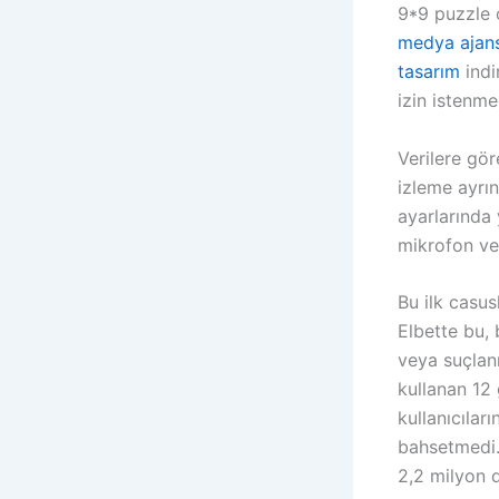
9*9 puzzle
medya ajans
tasarım
indi
izin istenme
Verilere gör
izleme ayrın
ayarlarında
mikrofon ve
Bu ilk casus
Elbette bu, b
veya suçlan
kullanan 12 
kullanıcıları
bahsetmedi.
2,2 milyon 