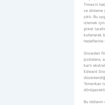
Times’ın ha
ve dinleme y
çıktı. Bu uy
izlemek için
şirket taraf
kullanarak b
hedeflerine 
Snowden fil
postalara, s
kartı ekstre
Edward Snow
düzenlendiğ
“Amerikan ta
dönüşecekti.
Bu iddianın