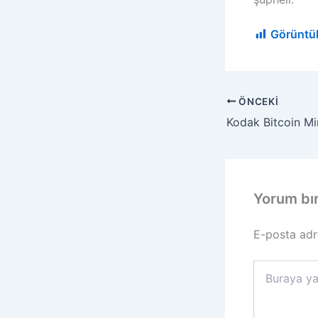
Görüntü
ÖNCEKI
Yorum bı
E-posta adr
Buraya
yazın..