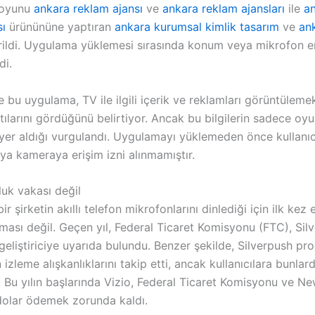
 oyunu
ankara reklam ajansı
ve
ankara reklam ajansları
ile
an
ı
ürünününe yaptıran
ankara kurumsal kimlik tasarım
ve
an
rildi. Uygulama yüklemesi sırasında konum veya mikrofon eri
di.
e bu uygulama, TV ile ilgili içerik ve reklamları görüntüleme
tılarını gördüğünü belirtiyor. Ancak bu bilgilerin sadece oy
 yer aldığı vurgulandı. Uygulamayı yüklemeden önce kullanı
ya kameraya erişim izni alınmamıştır.
luk vakası değil
ir şirketin akıllı telefon mikrofonlarını dinlediği için ilk kez 
ması değil. Geçen yıl, Federal Ticaret Komisyonu (FTC), Sil
geliştiriciye uyarıda bulundu. Benzer şekilde, Silverpush pro
n izleme alışkanlıklarını takip etti, ancak kullanıcılara bunlar
 Bu yılın başlarında Vizio, Federal Ticaret Komisyonu ve Ne
dolar ödemek zorunda kaldı.