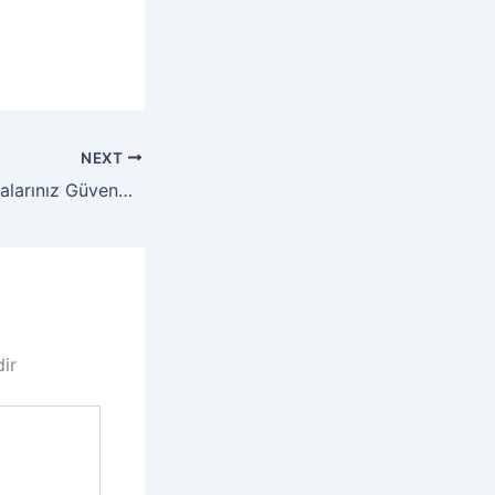
NEXT
Whatsapp Yazışmalarınız Güvende Değil Hackerlar Uçtan Uça Şifrelemeyi Çözmüş Olabilir
dir