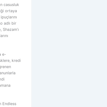
ın casusluk
iği ortaya
ipuçlarını
o adlı bir
o, Shazam’ı
arını
a e-
klere, kredi
öğrenen
anunlarla
mdi
ramana
n Endless