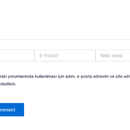
E-
Web
Posta*
sitesi
aki yorumlarımda kullanılması için adım, e-posta adresim ve site ad
dedilsin.