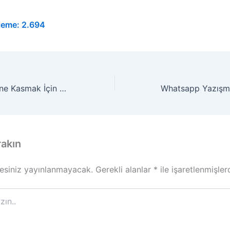
leme:
2.694
Kodak Bitcoin Mine Kasmak İçin Mini Bilgisayar Üretti Bitcoin Monster
rakın
esiniz yayınlanmayacak.
Gerekli alanlar
*
ile işaretlenmişler