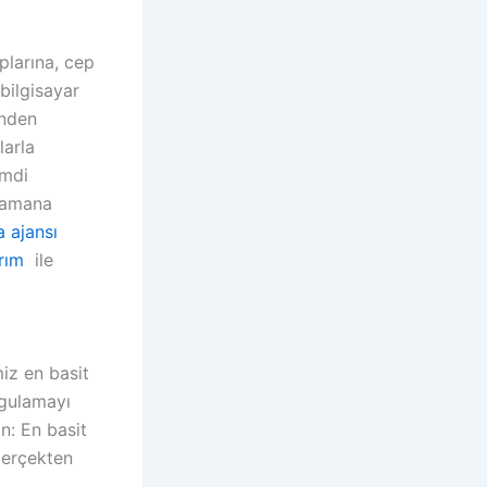
plarına, cep
 bilgisayar
inden
larla
imdi
hramana
 ajansı
rım
ile
miz en basit
ygulamayı
n: En basit
gerçekten