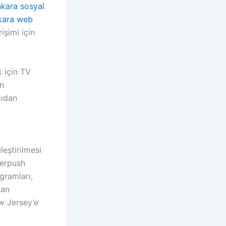
kara sosyal
kara web
şimi için
k için TV
un
cıdan
eleştirilmesi
verpush
gramları,
dan
w Jersey’e