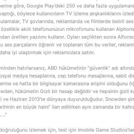
berine göre, Google Play’deki 250 ve daha fazla uygulaman
aptığı, böylece kullanıcıların TV izleme alışkanlıklarını izled
gulamalar, TV şovlarında, reklamlarda ve filmlerde belirli ses 
 özellikle akıllı telefonunuzun mikrofonunu kullanan Alphons
ından üretilen yazılımı kullanır. Oyları seçtikten sonra Alfons
u ses parçalarını öğrenir ve toplanan tüm bu veriler, reklaml
daha iyi ulaştırmak için reklamcılara satılır.
minden hatırlarsanız, ABD hükümetinin “güvenlik” adı altınd
osyal medya hesaplarına, cep telefonu mesajlarına, sabit dis
lerine ve hatta bir bilgisayar kamerasına erişimi olduğunu 
den, hükümetin Gizli bir hesap değildir ve hepsinin gizli k
i ve Haziran 2013’te dünyaya duyurulduğudur. Snowden şi
rihinin en büyük haini” ilan edilirken aynı zamanda bir kah
 ..”
 doğruluğunu izlemek için, test için Imobile Game Studios’ta