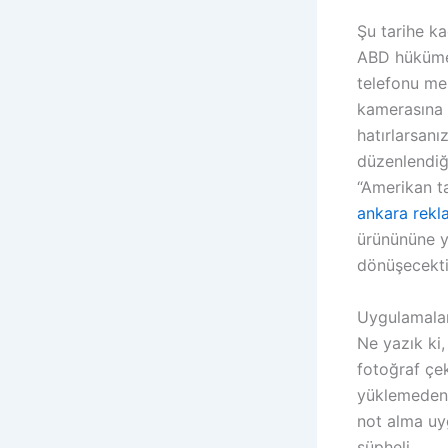
Şu tarihe ka
ABD hükümet
telefonu mes
kamerasına
hatırlarsanı
düzenlendiğ
“Amerikan ta
ankara rekl
ürünününe 
dönüşecekti.
Uygulamaları
Ne yazık ki,
fotoğraf çe
yüklemeden 
not alma uy
şüpheli.