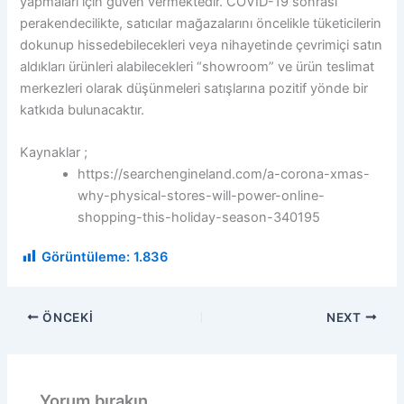
yapmaları için güven vermektedir. COVID-19 sonrası
perakendecilikte, satıcılar mağazalarını öncelikle tüketicilerin
dokunup hissedebilecekleri veya nihayetinde çevrimiçi satın
aldıkları ürünleri alabilecekleri “showroom” ve ürün teslimat
merkezleri olarak düşünmeleri satışlarına pozitif yönde bir
katkıda bulunacaktır.
Kaynaklar ;
https://searchengineland.com/a-corona-xmas-
why-physical-stores-will-power-online-
shopping-this-holiday-season-340195
Görüntüleme:
1.836
ÖNCEKI
NEXT
Yorum bırakın