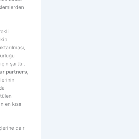
işlemlerden
ekli
akip
aktarılması,
dürlüğü
çin şarttır
.
ur partners
,
lerinin
da
tülen
ın en kısa
lerine dair