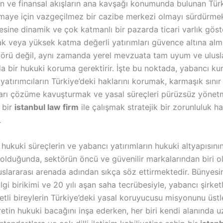
nın ve finansal akışların ana kavşağı konumunda bulunan Türk
maye için vazgeçilmez bir cazibe merkezi olmayı sürdürmek
esine dinamik ve çok katmanlı bir pazarda ticari varlık gös
ak veya yüksek katma değerli yatırımları güvence altına alm
görü değil, aynı zamanda yerel mevzuata tam uyum ve ulusl
a bir hukuki koruma gerektirir
. İşte bu noktada, yabancı ku
 yatırımcıların Türkiye’deki haklarını korumak, karmaşık sınır
arı çözüme kavuşturmak ve yasal süreçleri pürüzsüz yönet
 bir
istanbul law firm
ile çalışmak stratejik bir zorunluluk ha
.
 hukuki süreçlerin ve yabancı yatırımların hukuki altyapısını
olduğunda, sektörün öncü ve güvenilir markalarından biri 
uslararası arenada adından sıkça söz ettirmektedir
. Bünyesi
gi birikimi ve 20 yılı aşan saha tecrübesiyle, yabancı şirket
etli bireylerin Türkiye’deki yasal koruyucusu misyonunu üst
retin hukuki bacağını inşa ederken, her biri kendi alanında 