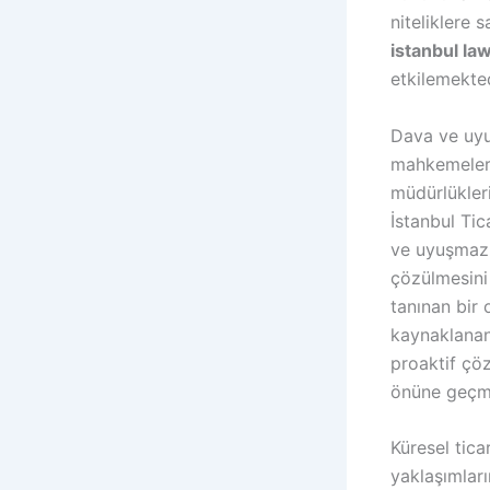
niteliklere 
istanbul la
etkilemekte
Dava ve uyuş
mahkemeleri
müdürlükler
İstanbul Ti
ve uyuşmazlı
çözülmesin
tanınan bir 
kaynaklanan 
proaktif çö
önüne geçm
Küresel tic
yaklaşımları