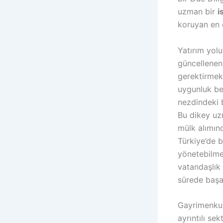
uzman bir
i
koruyan en ö
Yatırım yolu
güncellenen 
gerektirmek
uygunluk be
nezdindeki b
Bu dikey uz
mülk alımın
Türkiye’de 
yönetebilme
vatandaşlık 
sürede başa
Gayrimenkul
ayrıntılı se