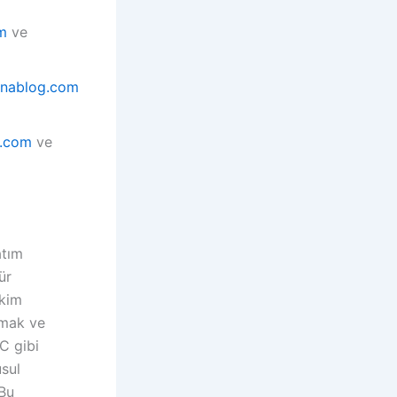
m
ve
unablog.com
t.com
ve
atım
ür
hkim
rumak ve
C gibi
usul
 Bu