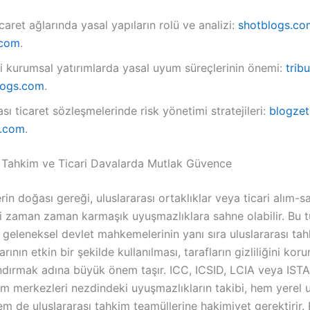
icaret ağlarında yasal yapıların rolü ve analizi:
shotblogs.co
.com
.
si kurumsal yatırımlarda yasal uyum süreçlerinin önemi:
trib
ogs.com
.
ası ticaret sözleşmelerinde risk yönetimi stratejileri:
blogze
l.com
.
ı Tahkim ve Ticari Davalarda Mutlak Güvence
lerin doğası gereği, uluslararası ortaklıklar veya ticari alım-s
i zaman zaman karmaşık uyuşmazlıklara sahne olabilir
. Bu t
 geleneksel devlet mahkemelerinin yanı sıra uluslararası ta
ının etkin bir şekilde kullanılması, tarafların gizliliğini ko
andırmak adına büyük önem taşır
. ICC, ICSID, LCIA veya ISTA
im merkezleri nezdindeki uyuşmazlıkların takibi, hem yerel 
m de uluslararası tahkim teamüllerine hakimiyet gerektirir
.