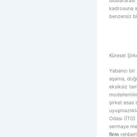
uluslararası
kadrosuna s
benzersiz b
Küresel Şirk
Yabancı bir 
aşama, doğru
eksiksiz ta
modellerini
şirket esas 
uyuşmazlıkl
Odası (İTO) 
sermaye mev
firm
rehber