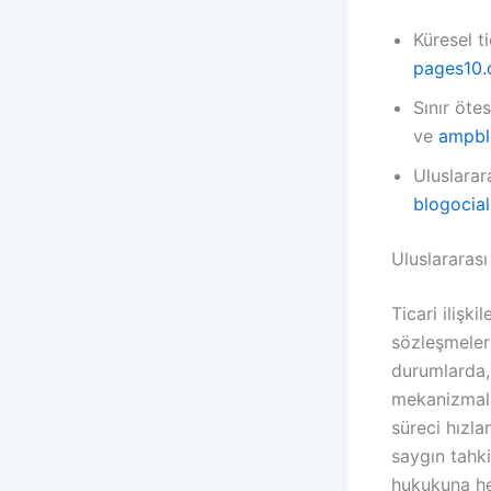
Küresel t
pages10
Sınır öte
ve
ampbl
Uluslarar
blogocia
Uluslararas
Ticari ilişki
sözleşmeler
durumlarda,
mekanizmalar
süreci hızl
saygın tahk
hukukuna he