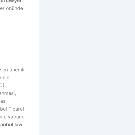
bul lawyer
ler önünde
e en önemli
rinin
C)
enmesi,
lası
nbul Ticaret
nın, yabancı
tanbul law