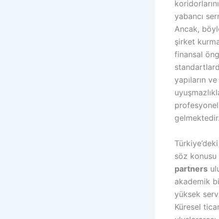
koridorları
yabancı ser
Ancak, böyl
şirket kurm
finansal ön
standartlard
yapıların ve
uyuşmazlıkl
profesyonel
gelmektedir
Türkiye’deki
söz konusu 
partners
ul
akademik bil
yüksek serv
Küresel tica