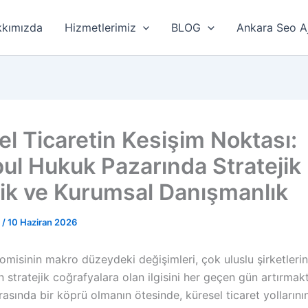
kımızda
Hizmetlerimiz
BLOG
Ankara Seo A
el Ticaretin Kesişim Noktası:
bul Hukuk Pazarında Stratejik
lik ve Kurumsal Danışmanlık
r
/
10 Haziran 2026
misinin makro düzeydeki değişimleri, çok uluslu şirketlerin
ın stratejik coğrafyalara olan ilgisini her geçen gün artırmak
rasında bir köprü olmanın ötesinde, küresel ticaret yollarının