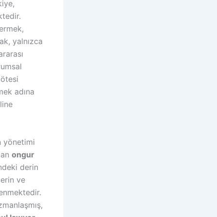
iye,
tedir
.
termek,
ak, yalnızca
ararası
rumsal
 ötesi
mek adına
line
n yönetimi
olan
ongur
ndeki derin
lerin ve
lenmektedir
.
uzmanlaşmış,