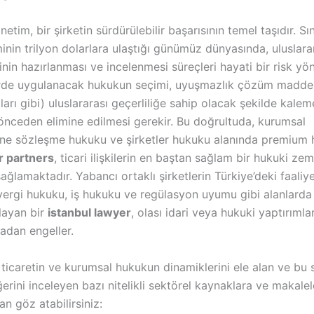
etim, bir şirketin sürdürülebilir başarısının temel taşıdır. Sın
inin trilyon dolarlara ulaştığı günümüz dünyasında, uluslarar
nin hazırlanması ve incelenmesi süreçleri hayati bir risk yön
de uygulanacak hukukun seçimi, uyuşmazlık çözüm maddel
ları gibi) uluslararası geçerliliğe sahip olacak şekilde kalem
 önceden elimine edilmesi gerekir
. Bu doğrultuda, kurumsal
ine sözleşme hukuku ve şirketler hukuku alanında premium 
r partners
, ticari ilişkilerin en baştan sağlam bir hukuki ze
sağlamaktadır
. Yabancı ortaklı şirketlerin Türkiye’deki faaliye
vergi hukuku, iş hukuku ve regülasyon uyumu gibi alanlarda
layan bir
istanbul lawyer
, olası idari veya hukuki yaptırımla
adan engeller
.
 ticaretin ve kurumsal hukukun dinamiklerini ele alan ve bu 
ğerini inceleyen bazı nitelikli sektörel kaynaklara ve makale
an göz atabilirsiniz: