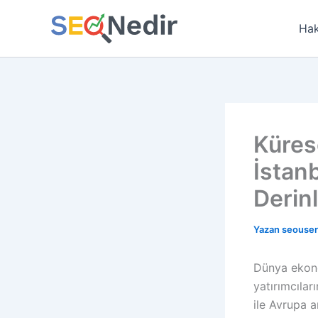
İçeriğe
atla
Hak
Küres
İstan
Derin
Yazan
seouse
Dünya ekono
yatırımcılar
ile Avrupa a