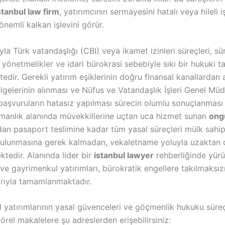
stanbul law firm
, yatırımcının sermayesini hatalı veya hileli 
nemli kalkan işlevini görür
.
yla Türk vatandaşlığı (CBI) veya ikamet izinleri süreçleri, sür
yönetmelikler ve idari bürokrasi sebebiyle sıkı bir hukuki t
tedir
. Gerekli yatırım eşiklerinin doğru finansal kanallardan 
lgelerinin alınması ve Nüfus ve Vatandaşlık İşleri Genel Mü
aşvuruların hatasız yapılması sürecin olumlu sonuçlanması i
manlık alanında müvekkillerine uçtan uca hizmet sunan
ong
dan pasaport teslimine kadar tüm yasal süreçleri mülk sahip
bulunmasına gerek kalmadan, vekaletname yoluyla uzaktan 
ktedir
. Alanında lider bir
istanbul lawyer
rehberliğinde yürü
ve gayrimenkul yatırımları, bürokratik engellere takılmaksız
rıyla tamamlanmaktadır
.
 yatırımlarının yasal güvenceleri ve göçmenlik hukuku süreç
ktörel makalelere şu adreslerden erişebilirsiniz: