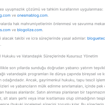
ası uyuşmazlık çözümü ve tahkim kurallarının uygulanması:
og.com
ve
onesmablog.com
.
avalarda hak mahrumiyetlerinin önlenmesi ve savunma mekan
ds.com
ve
blogolize.com
.
si alacak takibi ve icra süreçlerinde yasal adımlar:
bloguete
t
.
 Hukuku ve Vatandaşlık Süreçlerinde Kusursuz Yönetim
llikle son yıllarda sunduğu doğrudan yabancı yatırım teşvik
ağlı vatandaşlık programları ile dünya çapında bireysel ve 
ın odağındadır
. Ancak, gayrimenkul hukuku, tapu tescil işleml
zleri ve yabancıların mülk edinme sınırlamaları, içinde pek 
ran hassas alanlardır
. Satın alınması planlanan bir taşınmazı
z, sit alanı şerhi veya imar kısıtlaması olup olmadığının tesp
gence (hukuki inceleme) sürecini zorunlu kılar
. Bu süreçlerin