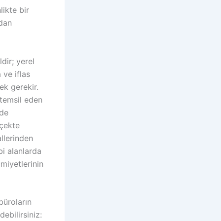
ikte bir
udan
dir; yerel
 ve iflas
ek gerekir
.
 temsil eden
lde
lçekte
allerinden
bi alanlarda
miyetlerinin
büroların
ebilirsiniz: