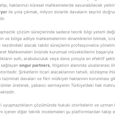
sahip, haklarınızı küresel mahkemelerde savunabilecek yetkinl
wyer
ile yola çıkmak, milyon dolarlık davaların seyrini doğr
dir
.
mazlık çözüm süreçlerinde sadece teorik bilgi yeterli değil
n ve bölge adliye mahkemelerinin dinamiklerini bilmek, icra
i nezdindeki alacak takibi süreçlerini profesyonelce yönetm
caret Mahkemeleri önünde kurumsal müvekkillerini başarıyla
kların sulh, arabuluculuk veya dava yoluyla en efektif şeki
i sağlayan
ongur partners
, litigation alanında uluslararası ö
otoritedir
. Şirketlerin ticari alacaklarının tahsili, sözleşme ihl
tazminat davaları ve fikri mülkiyet haklarının korunması gi
zümler üreterek, yabancı sermayenin Türkiye’deki hak mahru
ektedir
.
ari uyuşmazlıkların çözümünde hukuki otoritelerin ve uzman 
nı içeren diğer teknik incelemeleri şu platformlardan takip ed