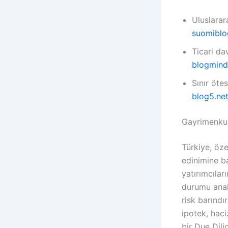
Uluslarar
suomibl
Ticari d
blogmin
Sınır öte
blog5.ne
Gayrimenkul
Türkiye, öze
edinimine b
yatırımcılar
durumu anali
risk barındı
ipotek, haci
bir Due Dili