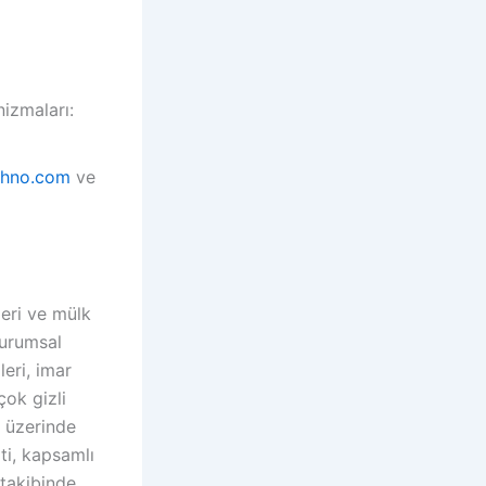
izmaları:
chno.com
ve
leri ve mülk
kurumsal
eri, imar
çok gizli
n üzerinde
iti, kapsamlı
 takibinde