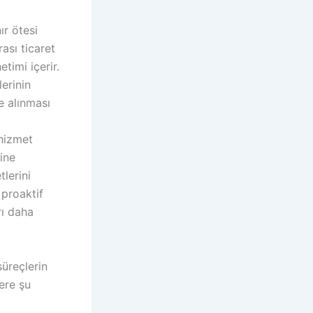
ır ötesi
ası ticaret
etimi içerir
.
erinin
e alınması
hizmet
mine
tlerini
 proaktif
rı daha
süreçlerin
lere şu