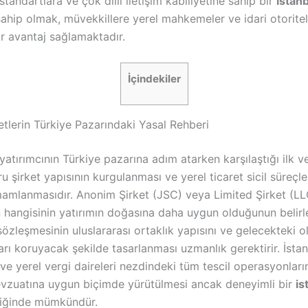
 standartlara ve çok dilli iletişim kabiliyetine sahip bir
istan
ahip olmak, müvekkillere yerel mahkemeler ve idari otorite
ir avantaj sağlamaktadır
.
İçindekiler
etlerin Türkiye Pazarındaki Yasal Rehberi
yatırımcının Türkiye pazarına adım atarken karşılaştığı ilk v
 şirket yapısının kurgulanması ve yerel ticaret sicil süreçle
mamlanmasıdır
. Anonim Şirket (JSC) veya Limited Şirket (LL
n hangisinin yatırımın doğasına daha uygun olduğunun belirl
sözleşmesinin uluslararası ortaklık yapısını ve gelecekteki o
arı koruyacak şekilde tasarlanması uzmanlık gerektirir
. İsta
ve yerel vergi daireleri nezdindeki tüm tescil operasyonları
zuatına uygun biçimde yürütülmesi ancak deneyimli bir
is
liğinde mümkündür
.