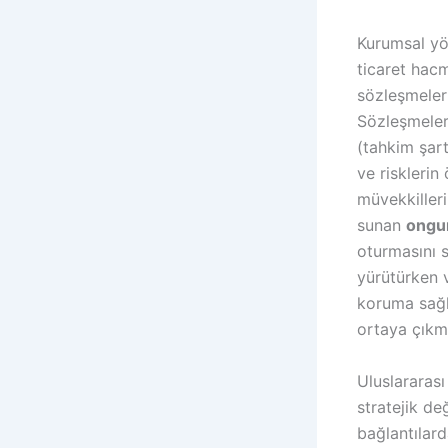
Kurumsal yön
ticaret hacm
sözleşmeleri
Sözleşmeler
(tahkim şart
ve risklerin
müvekkiller
sunan
ongu
oturmasını 
yürütürken 
koruma sağ
ortaya çıkm
Uluslararası
stratejik de
bağlantılard