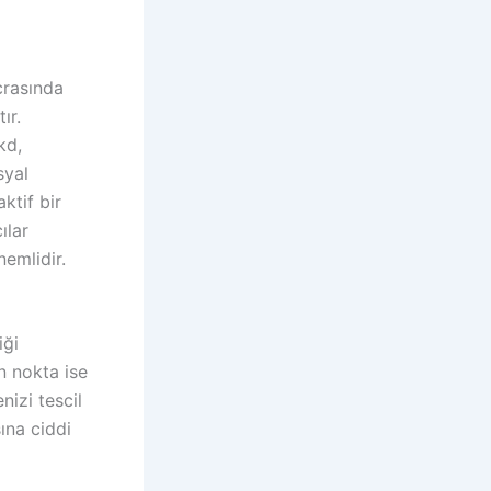
crasında
ır.
kd,
syal
ktif bir
ılar
nemlidir.
iği
n nokta ise
nizi tescil
ına ciddi