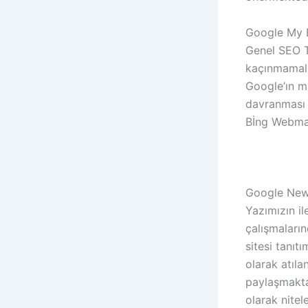
Google My B
Genel SEO T
kaçınmamalıs
Google’ın m
davranması 
Bİng Webmas
Google News
Yazımızın i
çalışmaları
sitesi tanı
olarak atılan
paylaşmakta
olarak nitel