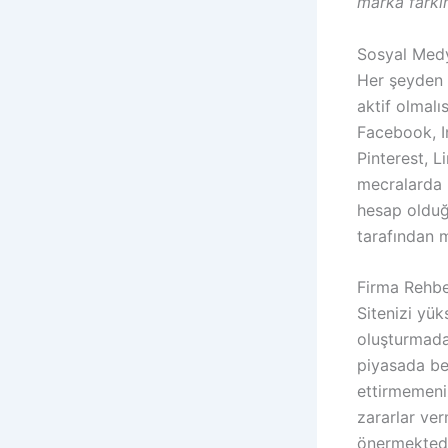
marka farkın
Sosyal Medy
Her şeyden ö
aktif olmalı
Facebook, I
Pinterest, L
mecralarda 
hesap olduğ
tarafından m
Firma Rehber
Sitenizi yük
oluşturmada
piyasada bel
ettirmemeniz
zararlar ver
önermektedi