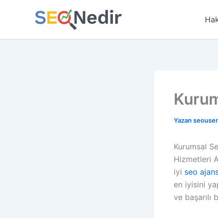
İçeriğe
atla
Hak
Kurum
Yazan
seouse
Kurumsal Se
Hizmetleri A
iyi
seo ajans
en iyisini y
ve başarılı b