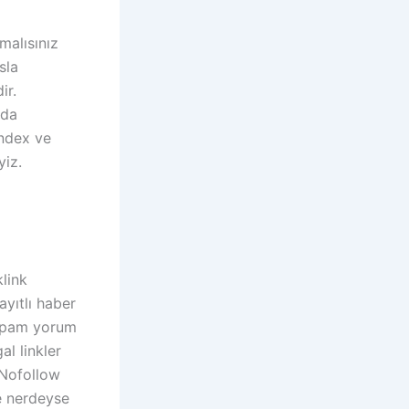
malısınız
sla
ir.
nda
andex ve
yiz.
link
yıtlı haber
 Spam yorum
al linkler
 Nofollow
ze nerdeyse