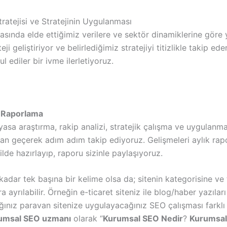
ratejisi ve Stratejinin Uygulanması
sında elde ettiğimiz verilere ve sektör dinamiklerine göre y
teji geliştiriyor ve belirlediğimiz stratejiyi titizlikle takip e
ul ediler bir ivme ilerletiyoruz.
 Raporlama
iyasa araştırma, rakip analizi, stratejik çalışma ve uygulanma
an geçerek adım adım takip ediyoruz. Gelişmeleri aylık rapo
dilde hazırlayıp, raporu sizinle paylaşıyoruz.
adar tek başına bir kelime olsa da; sitenin kategorisine ve
ra ayrılabilir. Örneğin e-ticaret siteniz ile blog/haber yazıları
ınız paravan sitenize uygulayacağınız SEO çalışması farklı 
umsal SEO uzmanı
olarak “
Kurumsal SEO Nedir
?
Kurumsal