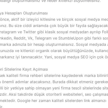
dalığı oluşturmalısınız ve hedef kitlenizi büyütmelisiniz.
a Hesapları Oluşturulması
nce, aktif bir izleyici kitlesine ve birçok sosyal medya me
sınız. Bu size ciddi anlamda çok büyük bir fayda sağlayacakt
nstagram ve Twitter gibi klasik sosyal medyadan ayrılıp Fol
inkedin, Reddit, Vk, Telegram ve StumbleUpon gibi farklı so
marka adınızla bir hesap oluşturmalısınız. Sosyal medyada a
unuzda ve kitlenizi organik olarak büyüttüğünüzde, kullanıc
arkanız iyi tanınacaktır. Yani, sosyal medya SEO için çok ö
i Sitelerine Kayıt Açılması
sek kaliteli firma rehberi sitelerine kaydederek marka bilinirl
 önemli adımlar atacaksınız. Burada dikkat etmeniz gereke
li bir yetkiye sahip olmayan yeni firma tescil sitelerinde site
dir. Aksi takdirde düşük otoriterli websiteleri, seo çalışmas
mektedir. Google her zaman kaliteli sitelerden link almanızı
r.