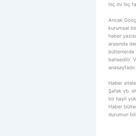
hiç mi hiç f
Ancak Googl
kurumsal bir
haber yazısı
arasında değ
bültenlerde 
bahsedilir. 
anasayfadır
Haber sitele
Şafak vb. si
bir hayli yü
Haber bülten
durumun bili