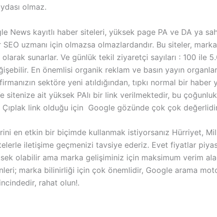
aydası olmaz.
e News kayıtlı haber siteleri, yüksek page PA ve DA ya sah
 SEO uzmanı için olmazsa olmazlardandır. Bu siteler, markan
 olarak sunarlar. Ve günlük tekil ziyaretçi sayıları : 100 ile 5
işebilir. En önemlisi organik reklam ve basın yayın organları
firmanızın sektöre yeni atıldığından, tıpkı normal bir haber y
Ve sitenize ait yüksek PAlı bir link verilmektedir, bu çoğunluk
. Çıplak link olduğu için Google gözünde çok çok değerlidir
rini en etkin bir biçimde kullanmak istiyorsanız Hürriyet, Mil
telerle iletişime geçmenizi tavsiye ederiz. Evet fiyatlar piy
ksek olabilir ama marka gelişiminiz için maksimum verim ala
leri; marka bilinirliği için çok önemlidir, Google arama mo
ncindedir, rahat olun!.