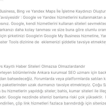
usiness, Bing ve Yandex Maps İle İşletme Kaydınızı Oluştur
avsiyesidir : Google ve Yandex hizmetlerini kullanmaktan a
ınız. Google, kendi hizmetlerini kullanan siteleri sevmekted
arkanızı daha kolay tanıması ve size buna göre olumlu ora
için şirketinizi Google’ın Google My Business hizmetine, Y
ter Tools dizinine de eklemenizi şiddetle tavsiye etmekte
 Kayıtlı Haber Siteleri Olmazsa Olmazlardandır
lerleyen bölümlerinde Ankara kurumsal SEO uzmanı için back
ndan bahsedeceğiz. Forumlarda veya platformlarda satılan ka
tım paketlerinden uzak durmanızı tavsiye etmekteyiz. Çoğu
 bu hizmetlerin yapıldığı siteler; bahis, kumar siteleri ile illeg
dır. Google nezdinde sitenizi banlama riski çok yüksektir.
endirilen, çöp link hizmetleri fazlaca barındırdığı için siteni