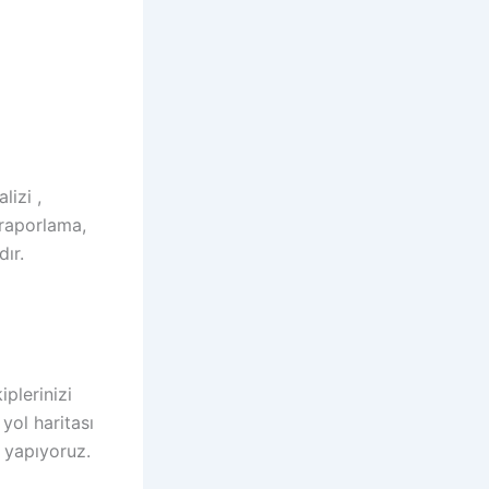
lizi ,
r raporlama,
ır.
plerinizi
yol haritası
ı yapıyoruz.