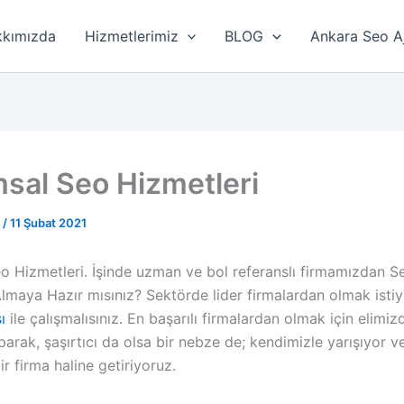
kımızda
Hizmetlerimiz
BLOG
Ankara Seo A
sal Seo Hizmetleri
r
/
11 Şubat 2021
o Hizmetleri. İşinde uzman ve bol referanslı firmamızdan S
lmaya Hazır mısınız? Sektörde lider firmalardan olmak istiy
ı
ile çalışmalısınız. En başarılı firmalardan olmak için elimi
aparak, şaşırtıcı da olsa bir nebze de; kendimizle yarışıyor ve 
ir firma haline getiriyoruz.