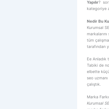
Yapılır
? sor
kategoriye a
Nedir Bu K
Kurumsal SEO
markalarını 
tüm çalışma
tarafından ya
Ee Anladık t
Tabiki de n
elbette küçü
seo uzmanı 
çalıştık.
Marka Farkı
Kurumsal SE