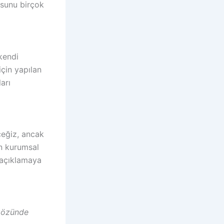
usunu birçok
kendi
için yapılan
arı
ceğiz, ancak
in kurumsal
 açıklamaya
 gözünde