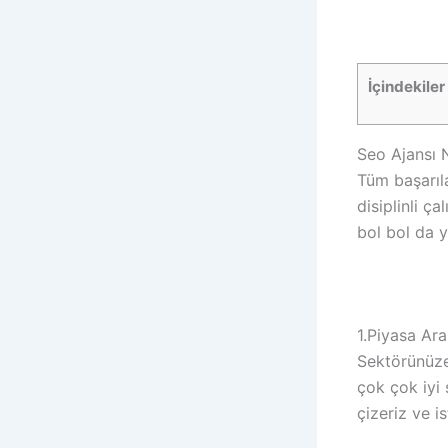
İçindekiler
Seo Ajansı N
Tüm başarıla
disiplinli ç
bol bol da y
1.Piyasa Ara
Sektörünüze 
çok çok iyi
çizeriz ve i