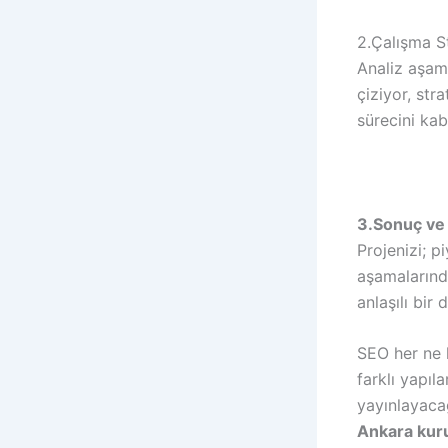
2.Çalışma St
Analiz aşama
çiziyor, stra
sürecini kab
3.Sonuç ve
Projenizi; p
aşamalarınd
anlaşılı bir 
SEO her ne k
farklı yapıla
yayınlayacağ
Ankara kur