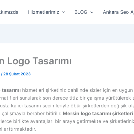
kımızda
Hizmetlerimiz
BLOG
Ankara Seo A
n Logo Tasarımı
r
/
28 Şubat 2023
 tasarımı
hizmetleri şirketiniz dahilinde sizler için en uygun
rnatifleri sunularak son derece titiz bir çalışma yürütülerek 
sta kalıcı tasarım seçimleriyle öbür şirketlerden değişik ol
 çalışmayla beraber bitirilir.
Mersin
logo tasarımı şirketleri
erce birlikte avantajları bir araya getirmekte ve şirketlerin
ini arttırmaktadır.