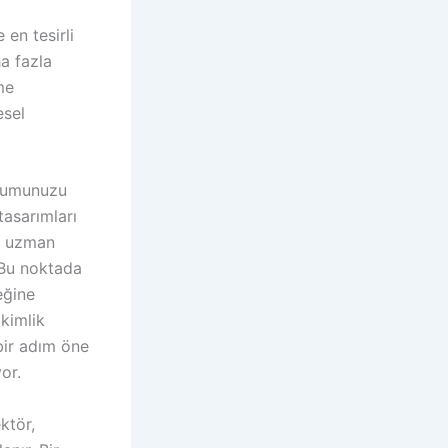
 en tesirli
ha fazla
me
esel
onumunuzu
tasarımları
in uzman
 Bu noktada
eğine
kimlik
 bir adım öne
or.
ktör,