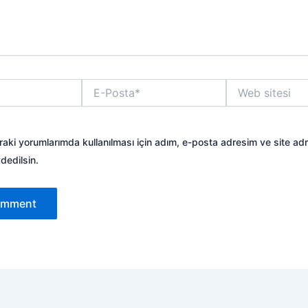
E-
Web
Posta*
sitesi
aki yorumlarımda kullanılması için adım, e-posta adresim ve site ad
dedilsin.