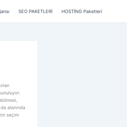
jansı
SEO PAKETLERİ
HOSTİNG Paketleri
 olan
sunuluyor.
abilmesi,
da alanında
izin seçim