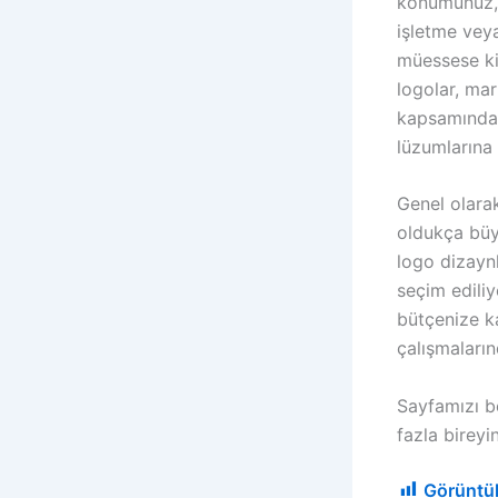
konumunuz, i
işletme vey
müessese ki
logolar, mar
kapsamında i
lüzumlarına 
Genel olara
oldukça büyü
logo dizaynl
seçim ediliy
bütçenize ka
çalışmaların
Sayfamızı b
fazla bireyi
Görüntü