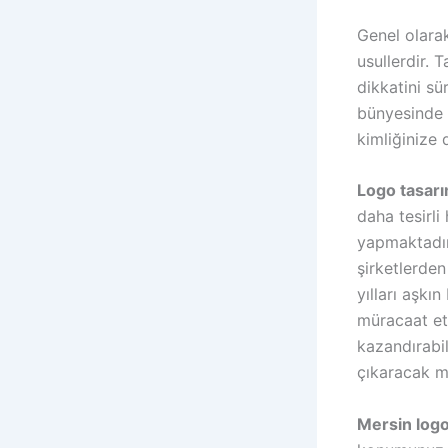
Genel olarak 
usullerdir. 
dikkatini sü
bünyesinde 
kimliğinize d
Logo tasarı
daha tesirl
yapmaktadır
şirketlerde
yılları aşkı
müracaat et
kazandırabil
çıkaracak mü
Mersin logo