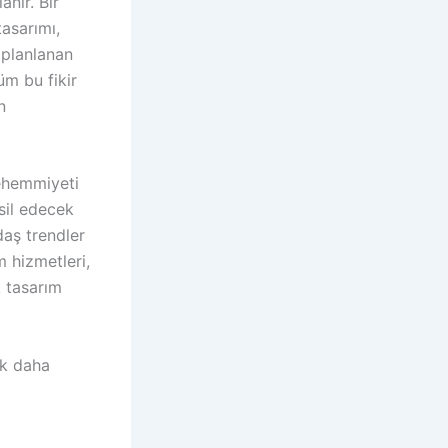
nır. Bir
asarımı,
 planlanan
üm bu fikir
n
 ehemmiyeti
sil edecek
daş trendler
m hizmetleri,
k tasarım
ak daha