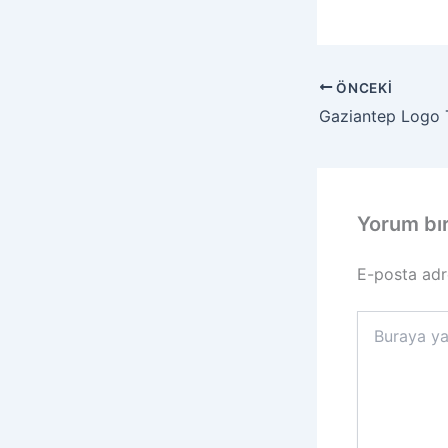
ÖNCEKI
Gaziantep Logo 
Yorum bı
E-posta adr
Buraya
yazın..