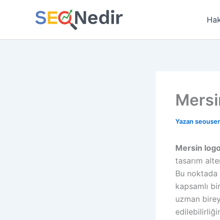
İçeriğe
atla
Hak
Mersi
Yazan
seouse
Mersin logo
tasarım alte
Bu noktada u
kapsamlı bir
uzman bireyl
edilebilirliğ