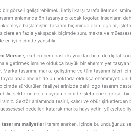
bir görseli geliştirebilmek, iletiyi karşı tarafa iletmek ismine
Tasarım anlamında ön tasarıya çıkacak logolar, insanların da
rüklemeye başlamıştır. Tasarım biçiminde olan logolar, işlet
sizlere en fazla yakışacak biçimde sunulmakta ve müesses
e en iyi biçimde yansıtılır.
mı Mersin
şirketleri hem basılı kaynakları hem de dijital k
i hale getirmek ismine oldukça büyük bir ehemmiyet taşıyan 
. Marka tasarımı, marka geliştirme ve tüm tasarım işleri iç
n faydalanabilmeniz de bu noktada oldukça ehemmiyetlidir.
n biçimde sürdürülen faaliyetlerinizde dahi logo tasarım dest
ebilir, sektörünüze en uygun biçimde işletmenize görsel bir 
irsiniz. Sektör anlamında tesirli, kalıcı ve öbür şirketlerden
essesesel bedelleri katarak marka haysiyetini yükseltebiliy
 tasarımı
maliyetleri
tanımlanırken, içinde bulunduğunuz se