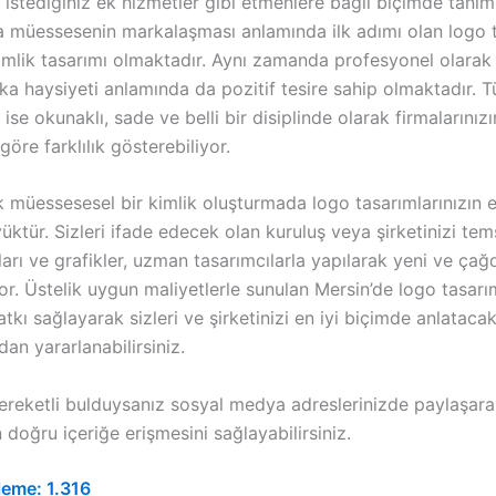
stediğiniz ek hizmetler gibi etmenlere bağlı biçimde tanımla
a müessesenin markalaşması anlamında ilk adımı olan logo t
mlik tasarımı olmaktadır. Aynı zamanda profesyonel olarak
ka haysiyeti anlamında da pozitif tesire sahip olmaktadır. T
se okunaklı, sade ve belli bir disiplinde olarak firmalarınızı
göre farklılık gösterebiliyor.
k müessesesel bir kimlik oluşturmada logo tasarımlarınızın
ktür. Sizleri ifade edecek olan kuruluş veya şirketinizi tem
arı ve grafikler, uzman tasarımcılarla yapılarak yeni ve çağ
or. Üstelik uygun maliyetlerle sunulan Mersin’de logo tasarı
tkı sağlayarak sizleri ve şirketinizi en iyi biçimde anlataca
dan yararlanabilirsiniz.
ereketli bulduysanız sosyal medya adreslerinizde paylaşar
n doğru içeriğe erişmesini sağlayabilirsiniz.
leme:
1.316