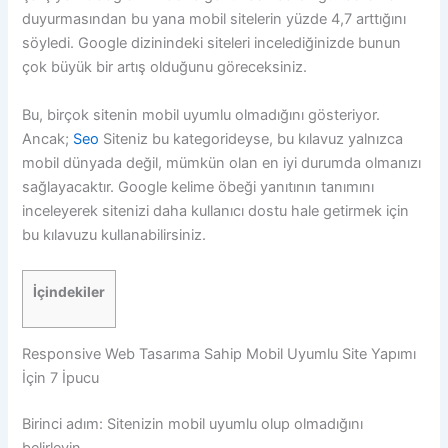
duyurmasından bu yana mobil sitelerin yüzde 4,7 arttığını
söyledi. Google dizinindeki siteleri incelediğinizde bunun
çok büyük bir artış olduğunu göreceksiniz.
Bu, birçok sitenin mobil uyumlu olmadığını gösteriyor.
Ancak;
Seo
Siteniz bu kategorideyse, bu kılavuz yalnızca
mobil dünyada değil, mümkün olan en iyi durumda olmanızı
sağlayacaktır. Google kelime öbeği yanıtının tanımını
inceleyerek sitenizi daha kullanıcı dostu hale getirmek için
bu kılavuzu kullanabilirsiniz.
İçindekiler
Responsive Web Tasarıma Sahip Mobil Uyumlu Site Yapımı
İçin 7 İpucu
Birinci adım: Sitenizin mobil uyumlu olup olmadığını
belirleyin