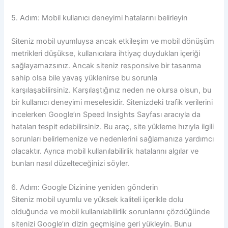
5. Adım: Mobil kullanıcı deneyimi hatalarını belirleyin
Siteniz mobil uyumluysa ancak etkileşim ve mobil dönüşüm
metrikleri düşükse, kullanıcılara ihtiyaç duydukları içeriği
sağlayamazsınız. Ancak siteniz responsive bir tasarıma
sahip olsa bile yavaş yüklenirse bu sorunla
karşılaşabilirsiniz. Karşılaştığınız neden ne olursa olsun, bu
bir kullanıcı deneyimi meselesidir. Sitenizdeki trafik verilerini
incelerken Google’ın Speed ​​Insights Sayfası aracıyla da
hataları tespit edebilirsiniz. Bu araç, site yükleme hızıyla ilgili
sorunları belirlemenize ve nedenlerini sağlamanıza yardımcı
olacaktır. Ayrıca mobil kullanılabilirlik hatalarını algılar ve
bunları nasıl düzelteceğinizi söyler.
6. Adım: Google Dizinine yeniden gönderin
Siteniz mobil uyumlu ve yüksek kaliteli içerikle dolu
olduğunda ve mobil kullanılabilirlik sorunlarını çözdüğünde
sitenizi Google’ın dizin geçmişine geri yükleyin. Bunu