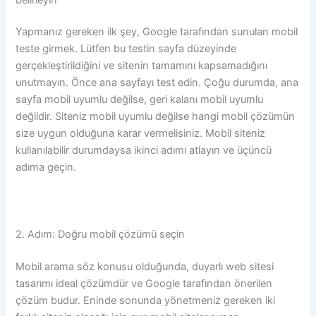
Yapmanız gereken ilk şey, Google tarafından sunulan mobil
teste girmek. Lütfen bu testin sayfa düzeyinde
gerçekleştirildiğini ve sitenin tamamını kapsamadığını
unutmayın. Önce ana sayfayı test edin. Çoğu durumda, ana
sayfa mobil uyumlu değilse, geri kalanı mobil uyumlu
değildir. Siteniz mobil uyumlu değilse hangi mobil çözümün
size uygun olduğuna karar vermelisiniz. Mobil siteniz
kullanılabilir durumdaysa ikinci adımı atlayın ve üçüncü
adıma geçin.
2. Adım: Doğru mobil çözümü seçin
Mobil arama söz konusu olduğunda, duyarlı web sitesi
tasarımı ideal çözümdür ve Google tarafından önerilen
çözüm budur. Eninde sonunda yönetmeniz gereken iki