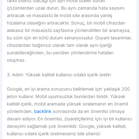
farklı siteniz olacağı için ayrı mobil siteler sunan
çözümlerden uzak durun. Bu aynı zamanda hata sayısını
artıracak ve masaüstü ile mobil site arasında yanlış
hizalama olasılığını artıracaktır. Sonuç, bir mobil cihazdan
alakasız bir masaüstü sayfasına yönlendirilen bir aramaysa,
bu sizin için en kötü durum senaryosudur. Duyarlı tasarımlar,
cihazlardan bağımsız olarak tam olarak aynı içeriği
sunabileceğinden, bu yeniden yönlendirme hataları
oluşmaz.
3. Adım: Yüksek kaliteli kullanıcı odaklı içerik üretin
Google, en iyi arama sonucunu belirlemek için yaklaşık 200
jeton kullanır. Mobil uyumsuzluk bunlardan biridir. Yüksek
kaliteli içerik, mobil aramada yüksek sıralamanın en önemli
yönlerinden,
backlink
sonrasında da en önemlisi olmaya
devam ediyor. En önemlisi, ziyaretçileriniz için iyi bir kullanıcı
deneyimi sağlamak çok önemlidir. Google, yüksek kaliteli,
kullanıcı odaklı içerik üretmeseniz bile sitenizi