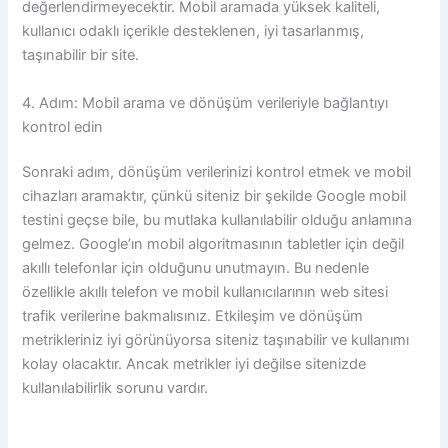
değerlendirmeyecektir. Mobil aramada yüksek kaliteli,
kullanıcı odaklı içerikle desteklenen, iyi tasarlanmış,
taşınabilir bir site.
4. Adım: Mobil arama ve dönüşüm verileriyle bağlantıyı
kontrol edin
Sonraki adım, dönüşüm verilerinizi kontrol etmek ve mobil
cihazları aramaktır, çünkü siteniz bir şekilde Google mobil
testini geçse bile, bu mutlaka kullanılabilir olduğu anlamına
gelmez. Google’ın mobil algoritmasının tabletler için değil
akıllı telefonlar için olduğunu unutmayın. Bu nedenle
özellikle akıllı telefon ve mobil kullanıcılarının web sitesi
trafik verilerine bakmalısınız. Etkileşim ve dönüşüm
metrikleriniz iyi görünüyorsa siteniz taşınabilir ve kullanımı
kolay olacaktır. Ancak metrikler iyi değilse sitenizde
kullanılabilirlik sorunu vardır.