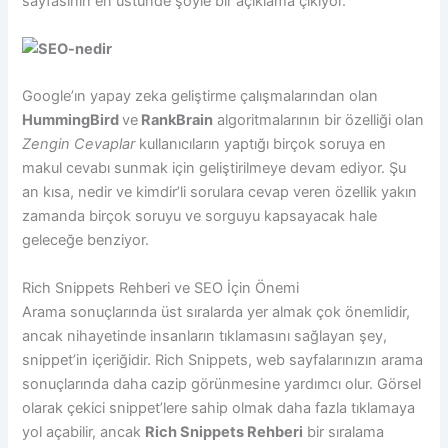
sayfasının en üstünde şöyle bir açıklama çıkıyor.
Google’ın yapay zeka geliştirme çalışmalarından olan
HummingBird
ve
RankBrain
algoritmalarının bir özelliği olan
Zengin Cevaplar
kullanıcıların yaptığı birçok soruya en
makul cevabı sunmak için geliştirilmeye devam ediyor. Şu
an kısa, nedir ve kimdir’li sorulara cevap veren özellik yakın
zamanda birçok soruyu ve sorguyu kapsayacak hale
geleceğe benziyor.
Rich Snippets Rehberi ve SEO İçin Önemi
Arama sonuçlarında üst sıralarda yer almak çok önemlidir,
ancak nihayetinde insanların tıklamasını sağlayan şey,
snippet’in içeriğidir. Rich Snippets, web sayfalarınızın arama
sonuçlarında daha cazip görünmesine yardımcı olur. Görsel
olarak çekici snippet’lere sahip olmak daha fazla tıklamaya
yol açabilir, ancak
Rich Snippets Rehberi
bir sıralama