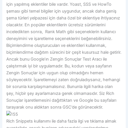
için yapılmış eklentiler bile vardır. Yoast, SSS ve HowTo
şeması gibi temel bilgiler için uygundur, ancak daha geniş
şema türleri yelpazesi için daha özel bir eklentiye ihtiyacınız
olacaktır. En popüler eklentilerin ücretsiz sürümlerini
inceledikten sonra, Rank Math gibi seçeneklerin kullanıcı
deneyimini ve işaretleme seçeneklerini beğenebilirsiniz.
Biçimlendirme oluşturucuları ve eklentileri kullanmak,
biçimlendirme dağıtım sürecini bir çeşit kusursuz hale getirir.
Ancak bunu Google’ın Zengin Sonuçlar Test Aracı ile
çalıştırmak iyi bir uygulamadır. Bu, kodun veya sayfanın
Zengin Sonuçlar için uygun olup olmadığını hemen
söyleyecektir. İşaretlemeyi zaten doğruladıysanız, herhangi
bir sorunla karşılaşmamalısınız. Bununla ilgili harika olan
şey, hiçbir şey ayarlamanıza gerek olmamasıdır. Siz Rich
Sonuçlar işaretlemesini dağıttıktan ve Google bu sayfaları
tarayarak onu aldıktan sonra GSC’de görünecektir.
Rich Snippets kullanımı ile daha fazla ilgi ve tıklama almak
avantajlıdır, ancak bunların arkasındaki yapılandırılmış