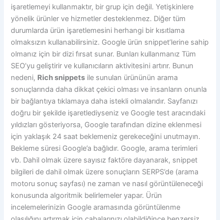
işaretlemeyi kullanmaktır, bir grup için değil. Yetişkinlere
yönelik ürünler ve hizmetler desteklenmez. Diğer tüm
durumlarda ürün işaretlemesini herhangi bir kısıtlama
olmaksızın kullanabilirsiniz. Google ürün snippet’lerine sahip
olmanız için bir dizi fırsat sunar. Bunları kullanmanız Tüm
SEO’yu geliştirir ve kullanıcıların aktivitesini artırır. Bunun
nedeni,
Rich snippets
ile sunulan ürününün arama
sonuçlarında daha dikkat çekici olması ve insanların onunla
bir bağlantıya tıklamaya daha istekli olmalarıdır. Sayfanızı
doğru bir şekilde işaretlediyseniz ve Google test aracındaki
yıldızları gösteriyorsa, Google tarafından dizine eklenmesi
için yaklaşık 24 saat beklemeniz gerekeceğini unutmayın.
Bekleme süresi Google’a bağlıdır. Google, arama terimleri
vb. Dahil olmak üzere sayısız faktöre dayanarak, snippet
bilgileri de dahil olmak üzere sonuçların SERPS’de (arama
motoru sonuç sayfası) ne zaman ve nasıl görüntüleneceği
konusunda algoritmik belirlemeler yapar. Ürün
incelemelerinizin Google aramasında görüntülenme
olasılığını artırmak için çabalarınızı olabildiğince benzersiz