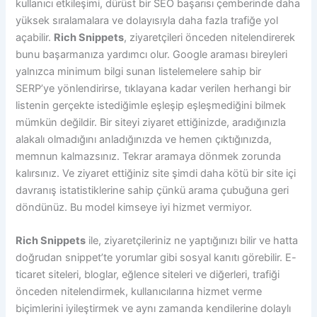
kullanıcı etkileşimi, dürüst bir SEO başarısı çemberinde daha
yüksek sıralamalara ve dolayısıyla daha fazla trafiğe yol
açabilir.
Rich Snippets
, ziyaretçileri önceden nitelendirerek
bunu başarmanıza yardımcı olur. Google araması bireyleri
yalnızca minimum bilgi sunan listelemelere sahip bir
SERP’ye yönlendirirse, tıklayana kadar verilen herhangi bir
listenin gerçekte istediğimle eşleşip eşleşmediğini bilmek
mümkün değildir. Bir siteyi ziyaret ettiğinizde, aradığınızla
alakalı olmadığını anladığınızda ve hemen çıktığınızda,
memnun kalmazsınız. Tekrar aramaya dönmek zorunda
kalırsınız. Ve ziyaret ettiğiniz site şimdi daha kötü bir site içi
davranış istatistiklerine sahip çünkü arama çubuğuna geri
döndünüz. Bu model kimseye iyi hizmet vermiyor.
Rich Snippets
ile, ziyaretçileriniz ne yaptığınızı bilir ve hatta
doğrudan snippet’te yorumlar gibi sosyal kanıtı görebilir. E-
ticaret siteleri, bloglar, eğlence siteleri ve diğerleri, trafiği
önceden nitelendirmek, kullanıcılarına hizmet verme
biçimlerini iyileştirmek ve aynı zamanda kendilerine dolaylı