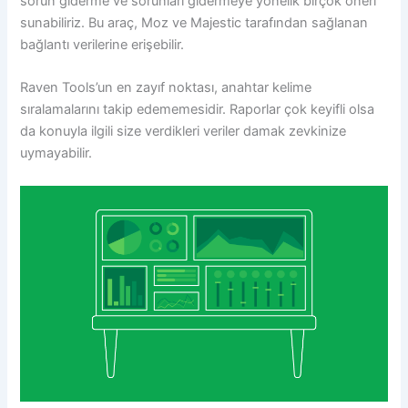
sorun giderme ve sorunları gidermeye yönelik birçok öneri
sunabiliriz. Bu araç, Moz ve Majestic tarafından sağlanan
bağlantı verilerine erişebilir.
Raven Tools’un en zayıf noktası, anahtar kelime
sıralamalarını takip edememesidir. Raporlar çok keyifli olsa
da konuyla ilgili size verdikleri veriler damak zevkinize
uymayabilir.