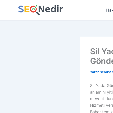
İçeriğe
atla
Hak
Sil Ya
Gönde
Yazan
seouse
Sil Yada Gü
anlamını yit
mevcut duru
Hizmeti verm
Bahar temizl