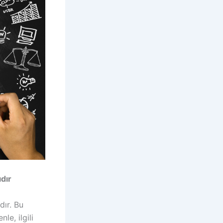
dır
dır. Bu
e, ilgili