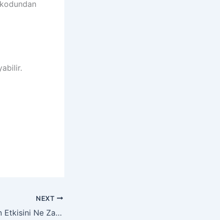
m kodundan
abilir.
NEXT
Seo Çalışmalarının Etkisini Ne Zaman Göreceğim 2022