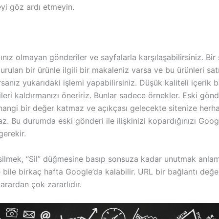
yi göz ardı etmeyin.
cınız olmayan gönderiler ve sayfalarla karşılaşabilirsiniz. Bi
urulan bir ürünle ilgili bir makaleniz varsa ve bu ürünleri sa
nız yukarıdaki işlemi yapabilirsiniz. Düşük kaliteli içerik b
leri kaldırmanızı öneririz. Bunlar sadece örnekler. Eski gönd
hangi bir değer katmaz ve açıkçası gelecekte sitenize herha
. Bu durumda eski gönderi ile ilişkinizi kopardığınızı Goog
gerekir.
i silmek, “Sil” düğmesine basıp sonsuza kadar unutmak anla
se bile birkaç hafta Google’da kalabilir. URL bir bağlantı değe
yarardan çok zararlıdır.