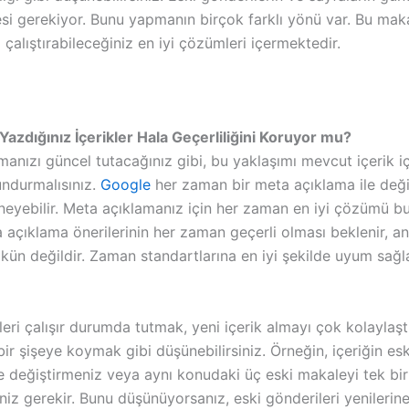
si gerekiyor. Bunu yapmanın birçok farklı yönü var. Bu maka
ı çalıştırabileceğiniz en iyi çözümleri içermektedir.
Yazdığınız İçerikler Hala Geçerliliğini Koruyor mu?
anızı güncel tutacağınız gibi, bu yaklaşımı mevcut içerik i
ndurmalısınız.
Google
her zaman bir meta açıklama ile deği
eyebilir. Meta açıklamanız için her zaman en iyi çözümü b
a açıklama önerilerinin her zaman geçerli olması beklenir, a
n değildir. Zaman standartlarına en iyi şekilde uyum sağ
eri çalışır durumda tutmak, yeni içerik almayı çok kolaylaştır
bir şişeye koymak gibi düşünebilirsiniz. Örneğin, içeriğin e
e değiştirmeniz veya aynı konudaki üç eski makaleyi tek bi
iz gerekir. Bunu düşünüyorsanız, eski gönderileri yenilerin