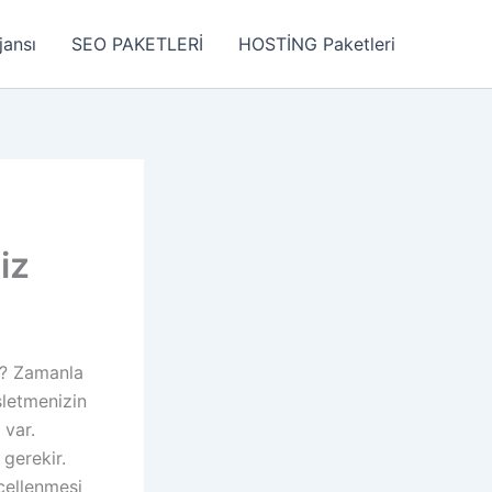
jansı
SEO PAKETLERİ
HOSTİNG Paketleri
iz
z? Zamanla
İşletmenizin
 var.
 gerekir.
ncellenmesi