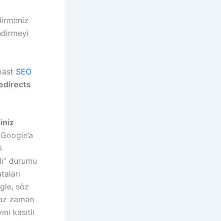
dirmeniz
ndirmeyi
Yoast
SEO
edirects
iniz
, Google’a
i
dı” durumu
taları
gle, söz
raz zaman
nı kasıtlı