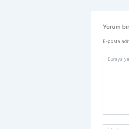
Yorum bı
E-posta adr
Buraya
yazın..
İsim*