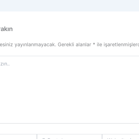
rakın
esiniz yayınlanmayacak.
Gerekli alanlar
*
ile işaretlenmişler
E-
Web