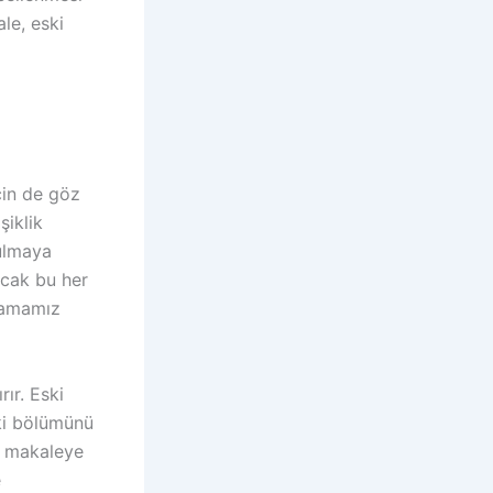
le, eski
çin de göz
şiklik
ulmaya
ncak bu her
lamamız
ır. Eski
ski bölümünü
r makaleye
e