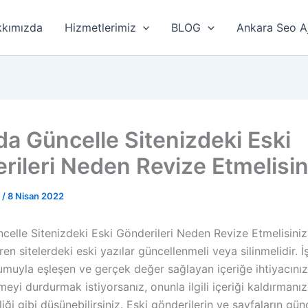
kımızda
Hizmetlerimiz
BLOG
Ankara Seo A
da Güncelle Sitenizdeki Eski
rileri Neden Revize Etmelisin
r
/
8 Nisan 2022
ncelle Sitenizdeki Eski Gönderileri Neden Revize Etmelisini
iren sitelerdeki eski yazılar güncellenmeli veya silinmelidir. 
muyla eşleşen ve gerçek değer sağlayan içeriğe ihtiyacınız
eyi durdurmak istiyorsanız, onunla ilgili içeriği kaldırmanız
iği gibi düşünebilirsiniz. Eski gönderilerin ve sayfaların gü