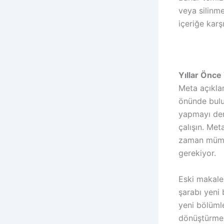
veya silinme
içeriğe karş
Yıllar Önce 
Meta açıklam
önünde bulu
yapmayı den
çalışın. Met
zaman mümkü
gerekiyor.
Eski makalel
şarabı yeni 
yeni bölüml
dönüştürmen