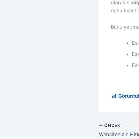
olarak sildi
daha hızlı h
Bunu yapmak
Esk
Esk
Esk
Görüntü
ÖNCEKI