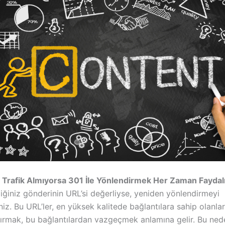
z Trafik Almıyorsa 301 İle Yönlendirmek Her Zaman Faydalı
iğiniz gönderinin URL’si değerliyse, yeniden yönlendirmeyi
iz. Bu URL’ler, en yüksek kalitede bağlantılara sahip olanlar
ırmak, bu bağlantılardan vazgeçmek anlamına gelir. Bu nedenl