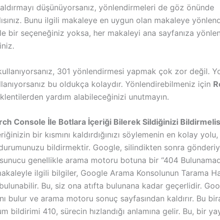
kaldırmayı düşünüyorsanız, yönlendirmeleri de göz önünde
ısınız. Bunu ilgili makaleye en uygun olan makaleye yönlen
yle bir seçeneğiniz yoksa, her makaleyi ana sayfanıza yönle
iniz.
ullanıyorsanız, 301 yönlendirmesi yapmak çok zor değil. 
lanıyorsanız bu oldukça kolaydır. Yönlendirebilmeniz için
R
 eklentilerden yardım alabileceğinizi unutmayın.
h Console İle Botlara İçeriği Bilerek Sildiğinizi Bildirmelis
riğinizin bir kısmını kaldırdığınızı söylemenin en kolay yolu
durumunuzu bildirmektir. Google, silindikten sonra gönderiy
sunucu genellikle arama motoru botuna bir “404 Bulunama
 makaleyle ilgili bilgiler, Google Arama Konsolunun Tarama Ha
lunabilir. Bu, siz ona atıfta bulunana kadar geçerlidir. Goo
nı bulur ve arama motoru sonuç sayfasından kaldırır. Bu bi
m bildirimi 410, sürecin hızlandığı anlamına gelir. Bu, bir yayı