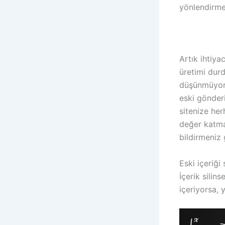
yönlendirme
Artık ihtiya
üretimi durd
düşünmüyorsa
eski gönderi
sitenize her
değer katmaz
bildirmeniz 
Eski içeriğ
İçerik silin
içeriyorsa, 