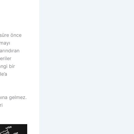
r süre önce
tmayı
arındıran
eriler
ngi bir
le’a
mına gelmez.
ri