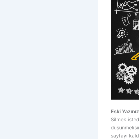
Eski Yazını
Silmek isted
düşünmelisin
sayfayı kald