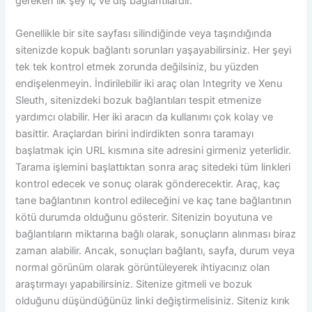
gereken ilk şey iç ve dış bağlantılardır.
Genellikle bir site sayfası silindiğinde veya taşındığında
sitenizde kopuk bağlantı sorunları yaşayabilirsiniz. Her şeyi
tek tek kontrol etmek zorunda değilsiniz, bu yüzden
endişelenmeyin. İndirilebilir iki araç olan Integrity ve Xenu
Sleuth, sitenizdeki bozuk bağlantıları tespit etmenize
yardımcı olabilir. Her iki aracın da kullanımı çok kolay ve
basittir. Araçlardan birini indirdikten sonra taramayı
başlatmak için URL kısmına site adresini girmeniz yeterlidir.
Tarama işlemini başlattıktan sonra araç sitedeki tüm linkleri
kontrol edecek ve sonuç olarak gönderecektir. Araç, kaç
tane bağlantının kontrol edileceğini ve kaç tane bağlantının
kötü durumda olduğunu gösterir. Sitenizin boyutuna ve
bağlantıların miktarına bağlı olarak, sonuçların alınması biraz
zaman alabilir. Ancak, sonuçları bağlantı, sayfa, durum veya
normal görünüm olarak görüntüleyerek ihtiyacınız olan
araştırmayı yapabilirsiniz. Sitenize gitmeli ve bozuk
olduğunu düşündüğünüz linki değiştirmelisiniz. Siteniz kırık