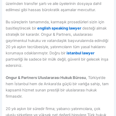
üzerinden transfer şartı ve aile üyelerinin dosyaya dahil
edilmesi gibi hassas bürokratik aşamalar mevcuttur.
Bu süreçlerin tamamında, karmaşık prosedürleri sizin için
basitleştirecek bir
english speaking lawyer
desteği almak
stratejik bir karardır. Ongur & Partners, uluslararası
gayrimenkul hukuku ve vatandaşlık başvurularında edindiği
20 yılı aşkın tecrübesiyle, yatırımcıların tüm yasal haklarını
korumaya odaklanmıştır. Doğru bir
istanbul lawyer
partnerliği ile sadece bir mülk değil, güvenli bir gelecek inşa
edersiniz.
Ongur & Partners Uluslararası Hukuk Bürosu
, Türkiye’de
hem İstanbul hem de Ankara’da güçlü bir varlığa sahip, tam
kapsamlı hizmet sunan prestijli bir uluslararası hukuk
firmasıdır.
20 yılı aşkın bir süredir firma; yabancı yatırımcılara, çok
uluslu şirketlere ve yüksek net değerli bireylere Türk hukuk