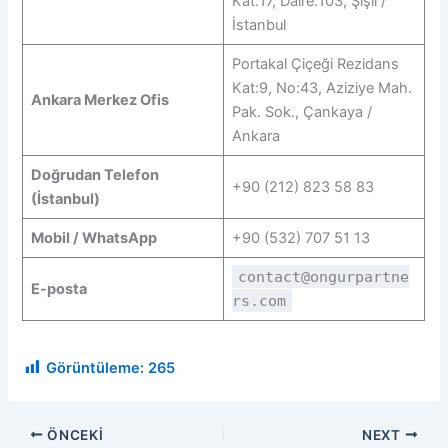
Kat:17, Daire:103, Şişli /
İstanbul
Portakal Çiçeği Rezidans
Kat:9, No:43, Aziziye Mah.
Ankara Merkez Ofis
Pak. Sok., Çankaya /
Ankara
Doğrudan Telefon
+90 (212) 823 58 83
(İstanbul)
Mobil / WhatsApp
+90 (532) 707 51 13
contact@ongurpartne
E-posta
rs.com
Görüntüleme:
265
ÖNCEKI
NEXT