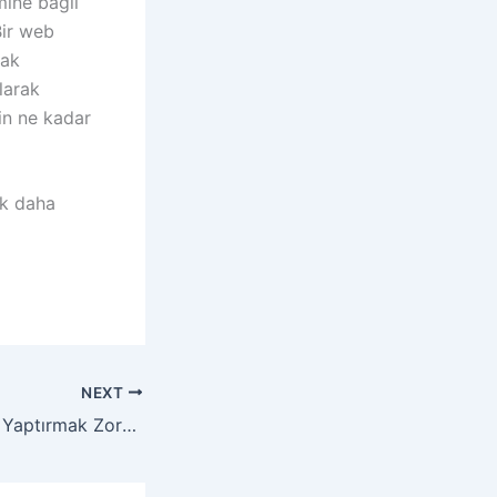
mine bağlı
Bir web
rak
olarak
in ne kadar
ak daha
NEXT
Kimler Web Sitesi Yaptırmak Zorundadır