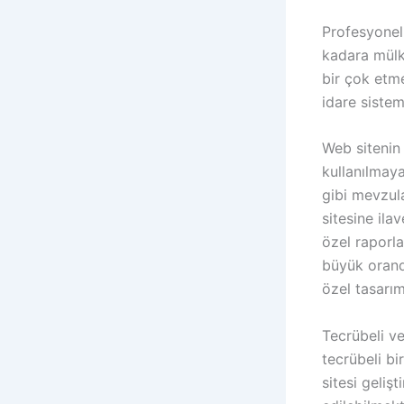
Profesyonel 
kadara mülk
bir çok etme
idare sistem
Web sitenin 
kullanılmay
gibi mevzul
sitesine ila
özel raporla
büyük oranda
özel tasarım
Tecrübeli ve
tecrübeli bi
sitesi geliş