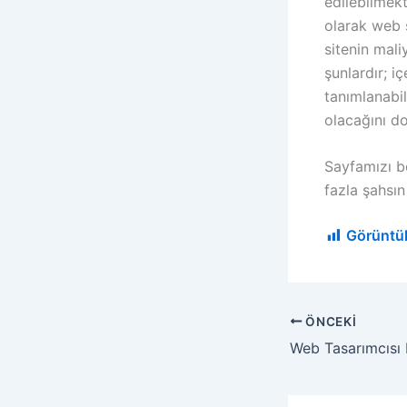
edilebilmek
olarak web 
sitenin mali
şunlardır; i
tanımlanabi
olacağını do
Sayfamızı b
fazla şahsın
Görüntü
ÖNCEKI