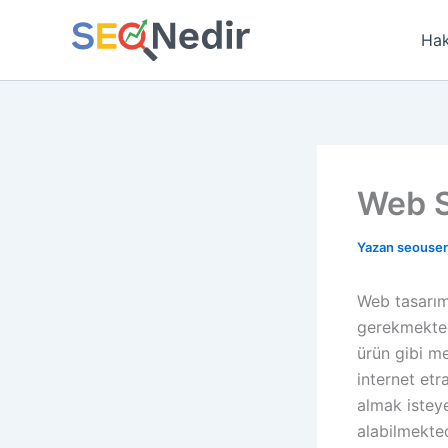
İçeriğe
atla
Hak
Web S
Yazan
seouse
Web tasarım 
gerekmekted
ürün gibi me
internet et
almak istey
alabilmekted