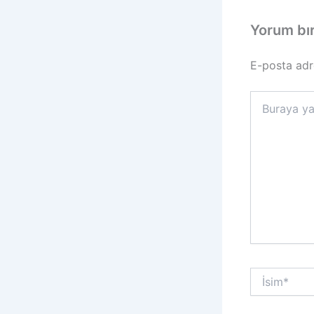
Yorum bı
E-posta adr
Buraya
yazın..
İsim*