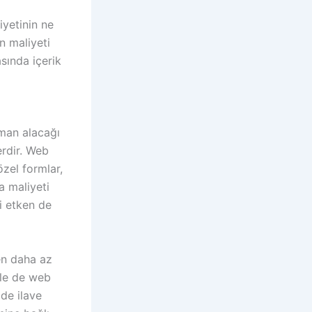
iyetinin ne
n maliyeti
sında içerik
aman alacağı
erdir. Web
özel formlar,
a maliyeti
i etken de
ken daha az
ple de web
 de ilave