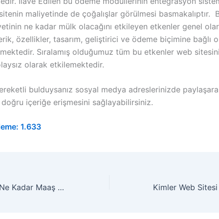
tedir. İlave Edilen bu ödeme modüllerinin entegrasyon siste
sitenin maliyetinde de çoğalışlar görülmesi basmakalıptır. 
yetinin ne kadar mülk olacağını etkileyen etkenler genel ola
çerik, özellikler, tasarım, geliştirici ve ödeme biçimine bağlı 
lmektedir. Sıralamış olduğumuz tüm bu etkenler web sitesin
laysız olarak etkilemektedir.
ereketli bulduysanız sosyal medya adreslerinizde paylaşar
 doğru içeriğe erişmesini sağlayabilirsiniz.
leme:
1.633
Web Tasarımcısı Ne Kadar Maaş Alır