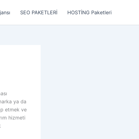
jansı
SEO PAKETLERİ
HOSTİNG Paketleri
ması
 marka ya da
tip etmek ve
rım hizmeti
k