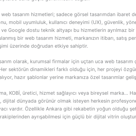
 web tasarım hizmetleri; sadece görsel tasarımdan ibaret de
u, mobil uyumluluk, kullanıcı deneyimi (UX), güvenlik, yöne
ı ve Google dostu teknik altyapı bu hizmetlerin ayrılmaz bir 
anmış bir web tasarım hizmeti, markanızın itibarı, satış pe
işimi üzerinde doğrudan etkiye sahiptir.
arım olarak, kurumsal firmalar için uçtan uca web tasarım 
er sektörün dinamikleri farklı olduğu için, her projeyi özgü
 alıyor, hazır şablonlar yerine markanıza özel tasarımlar geliş
rma, KOBİ, üretici, hizmet sağlayıcı veya bireysel marka… H
n, dijital dünyada görünür olmak isteyen herkesin profesyon
iyacı vardır. Özellikle Ankara gibi rekabetin yoğun olduğu şeh
 rakiplerinden ayrışabilmesi için güçlü bir dijital vitrin oluşt