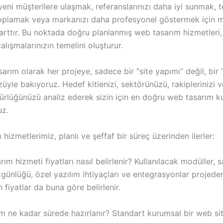
yeni müşterilere ulaşmak, referanslarınızı daha iyi sunmak, te
 toplamak veya markanızı daha profesyonel göstermek için 
arttır. Bu noktada doğru planlanmış web tasarım hizmetleri, d
lışmalarınızın temelini oluşturur.
rım olarak her projeye, sadece bir “site yapımı” değil, bir
züyle bakıyoruz. Hedef kitlenizi, sektörünüzü, rakiplerinizi
ünürlüğünüzü analiz ederek sizin için en doğru web tasarım 
uz.
hizmetlerimiz, planlı ve şeffaf bir süreç üzerinden ilerler:
m hizmeti fiyatları nasıl belirlenir? Kullanılacak modüller, s
günlüğü, özel yazılım ihtiyaçları ve entegrasyonlar projede
n fiyatlar da buna göre belirlenir.
 ne kadar sürede hazırlanır? Standart kurumsal bir web sit