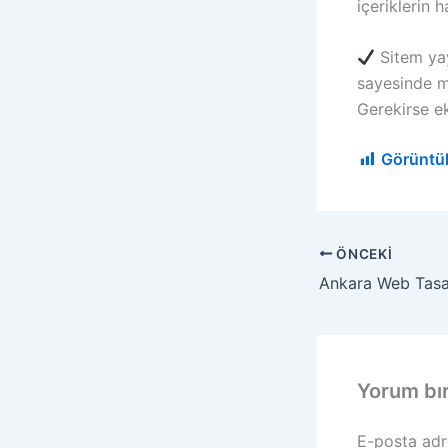
içeriklerin 
Sitem yay
sayesinde me
Gerekirse e
Görüntü
ÖNCEKI
Yorum bı
E-posta adr