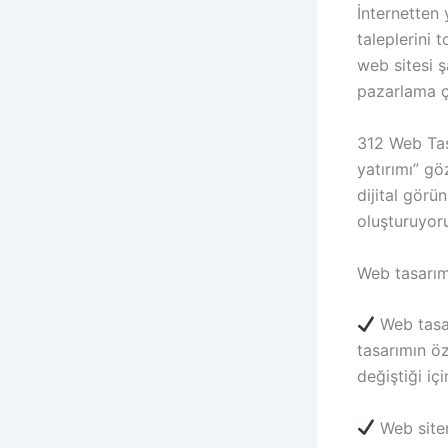
İnternetten 
taleplerini
web sitesi ş
pazarlama ça
312 Web Tasa
yatırımı” gö
dijital gör
oluşturuyor
Web tasarım 
Web tasarı
tasarımın öz
değiştiği içi
Web sitem