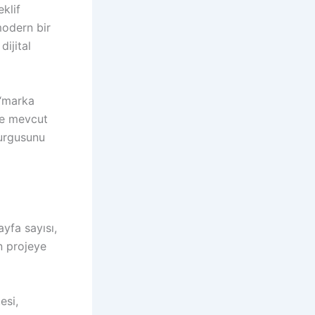
klif
modern bir
ijital
 “marka
 ve mevcut
kurgusunu
ayfa sayısı,
n projeye
esi,