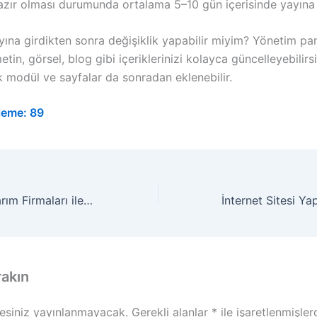
hazır olması durumunda ortalama 5–10 gün içerisinde yayına a
ına girdikten sonra değişiklik yapabilir miyim? Yönetim pane
tin, görsel, blog gibi içeriklerinizi kolayca güncelleyebilirsi
k modül ve sayfalar da sonradan eklenebilir.
leme:
89
Ankara Web Tasarım Firmaları ile Dijitalde Güçlü Bir Başlangıç
rakın
esiniz yayınlanmayacak.
Gerekli alanlar
*
ile işaretlenmişler