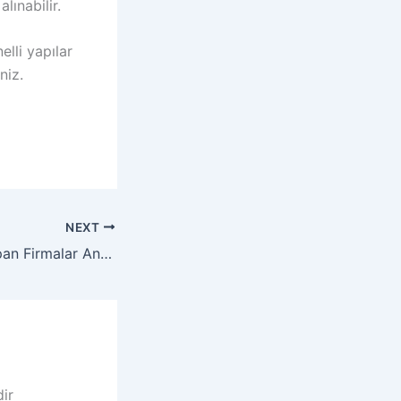
lınabilir.
lli yapılar
niz.
NEXT
İnternet Sitesi Yapan Firmalar Ankara – Profesyonel Web Tasarım & Yazılım Çözümleri
dir