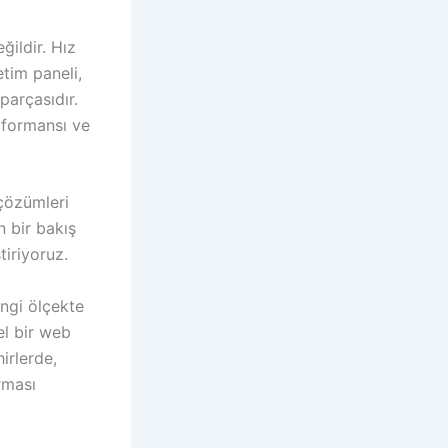
ğildir. Hız
tim paneli,
parçasıdır.
rformansı ve
çözümleri
n bir bakış
tiriyoruz.
angi ölçekte
el bir web
irlerde,
urması