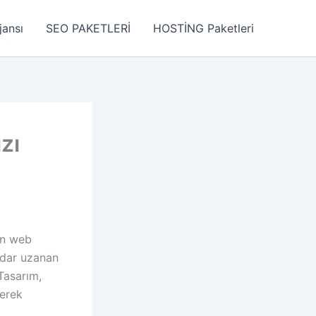
jansı
SEO PAKETLERİ
HOSTİNG Paketleri
zı
ran web
adar uzanan
Tasarım,
rerek