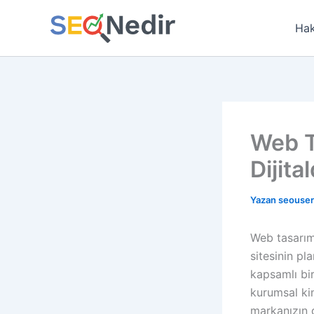
İçeriğe
atla
Hak
Web T
Dijita
Yazan
seouse
Web tasarım 
sitesinin p
kapsamlı bir
kurumsal ki
markanızın d