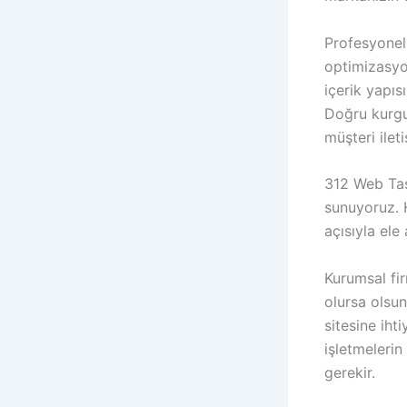
Profesyonel
optimizasyon
içerik yapıs
Doğru kurgul
müşteri ilet
312 Web Tas
sunuyoruz. H
açısıyla ele
Kurumsal fi
olursa olsu
sitesine iht
işletmelerin
gerekir.