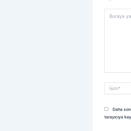
Buraya
yazın..
İsim*
Daha sonr
tarayıcıya kay