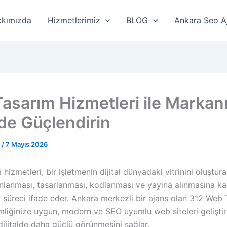
kımızda
Hizmetlerimiz
BLOG
Ankara Seo A
asarım Hizmetleri ile Markanı
lde Güçlendirin
r
/
7 Mayıs 2026
hizmetleri; bir işletmenin dijital dünyadaki vitrinini oluştu
lanlanması, tasarlanması, kodlanması ve yayına alınmasına k
 süreci ifade eder. Ankara merkezli bir ajans olan 312 Web 
mliğinize uygun, modern ve SEO uyumlu web siteleri gelişti
ijitalde daha güçlü görünmesini sağlar.