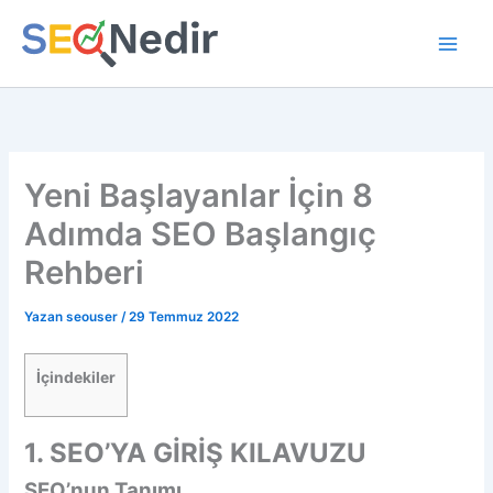
İçeriğe
atla
Yeni Başlayanlar İçin 8
Adımda SEO Başlangıç
Rehberi
Yazan
seouser
/
29 Temmuz 2022
İçindekiler
1. SEO’YA GİRİŞ KILAVUZU
SEO’nun Tanımı