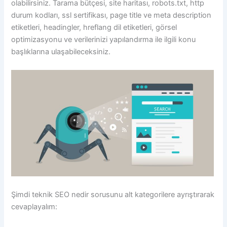
olabilirsiniz. Tarama bütçesi, site haritası, robots.txt, http
durum kodları, ssl sertifikası, page title ve meta description
etiketleri, headingler, hreflang dil etiketleri, görsel
optimizasyonu ve verilerinizi yapılandırma ile ilgili konu
başlıklarına ulaşabileceksiniz.
Şimdi teknik SEO nedir sorusunu alt kategorilere ayrıştırarak
cevaplayalım: