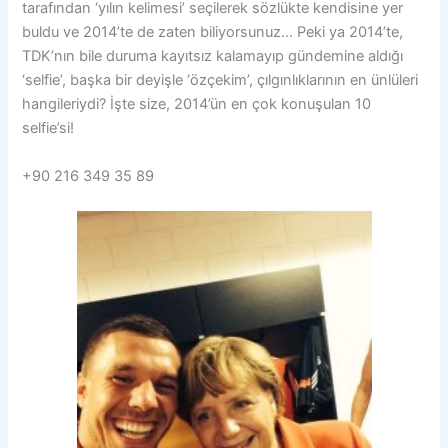
tarafından ‘yılın kelimesi’ seçilerek sözlükte kendisine yer
buldu ve 2014’te de zaten biliyorsunuz… Peki ya 2014’te,
TDK’nın bile duruma kayıtsız kalamayıp gündemine aldığı
‘selfie’, başka bir deyişle ‘özçekim’, çılgınlıklarının en ünlüleri
hangileriydi? İşte size, 2014’ün en çok konuşulan 10
selfie’si!
+90 216 349 35 89