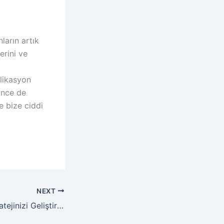
ların artık
erini ve
plikasyon
önce de
e bize ciddi
NEXT
Sosyal Medya Stratejinizi Geliştirmenin 5 Yolu