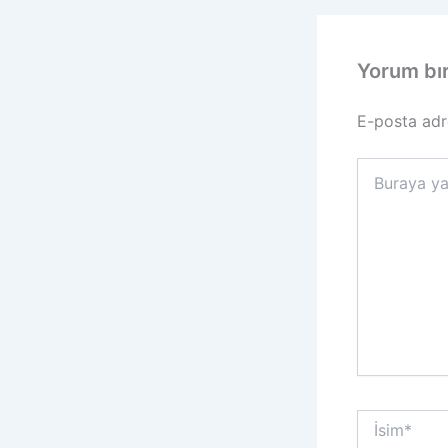
Yorum bı
E-posta adr
Buraya
yazın..
İsim*