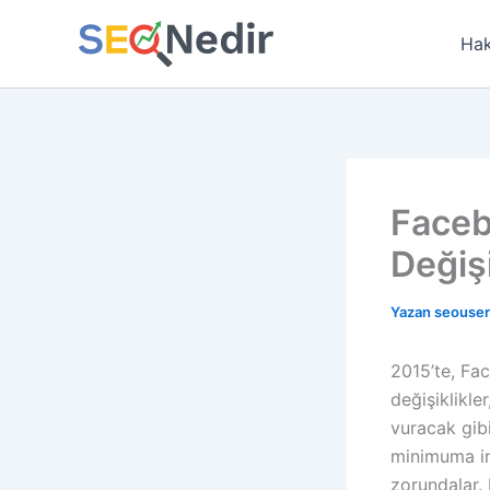
İçeriğe
atla
Hak
Faceb
Değişi
Yazan
seouse
2015’te, Fac
değişiklikle
vuracak gibi
minimuma in
zorundalar. 