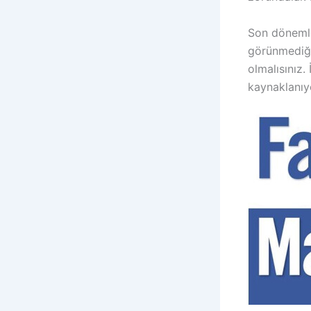
Son dönemle
görünmediğin
olmalısınız.
kaynaklanıy