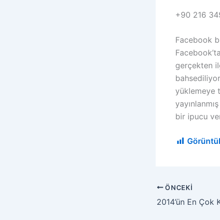
+90 216 34
Facebook bl
Facebook’ta 
gerçekten il
bahsediliyo
yüklemeye te
yayınlanmış
bir ipucu ve
Görüntü
ÖNCEKI