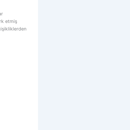
ar
rk etmiş
işikliklerden