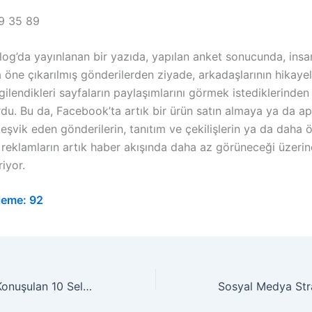
9 35 89
og’da yayınlanan bir yazıda, yapılan anket sonucunda, insan
öne çıkarılmış gönderilerden ziyade, arkadaşlarının hikayel
gilendikleri sayfaların paylaşımlarını görmek istediklerinden
rdu. Bu da, Facebook’ta artık bir ürün satın almaya ya da a
şvik eden gönderilerin, tanıtım ve çekilişlerin ya da daha 
 reklamların artık haber akışında daha az görüneceği üzerin
riyor.
leme:
92
2014’ün En Çok Konuşulan 10 Selfie’si