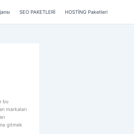
jansı
SEO PAKETLERİ
HOSTİNG Paketleri
e bu
nan markaları
arı
ona gitmek