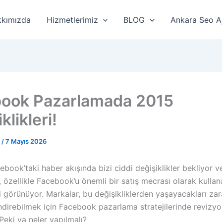
kımızda
Hizmetlerimiz
BLOG
Ankara Seo A
ook Pazarlamada 2015
klikleri!
r
/
7 Mayıs 2026
ebook’taki haber akışında bizi ciddi değişiklikler bekliyor v
r, özellikle Facebook’u önemli bir satış mecrası olarak kulla
 görünüyor. Markalar, bu değişikliklerden yaşayacakları zar
direbilmek için Facebook pazarlama stratejilerinde revizy
Peki ya neler yapılmalı?