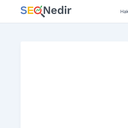
İçeriğe
atla
Hak