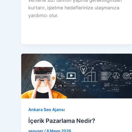
kurtarır, işletme hedeflerinize ulaşmanıza
yardımcı olur.
Ankara Seo Ajansı
İçerik Pazarlama Nedir?
seouser
/
8 Mayıs 2026